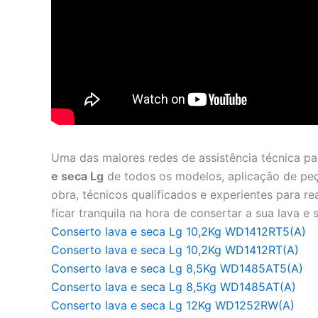
Uma das maiores redes de assistência técnica p
e seca Lg
de todos os modelos, aplicação de peça
obra, técnicos qualificados e experientes para r
ficar tranquila na hora de consertar a sua lava e 
Conserto lava e seca Lg 10,2Kg WD1412RT5(A)
Conserto lava e seca Lg 10,2Kg WD1412RT(A)
Conserto lava e seca Lg 8,5Kg WD1485AT5(A)
Conserto lava e seca Lg 8,5Kg WD1485AT(A)
Conserto lava e seca Lg 12Kg WD1252RW(A)