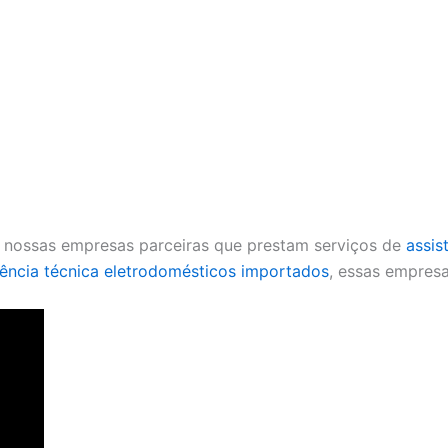
e nossas empresas parceiras que prestam serviços de
assis
tência técnica eletrodomésticos importados
, essas empres