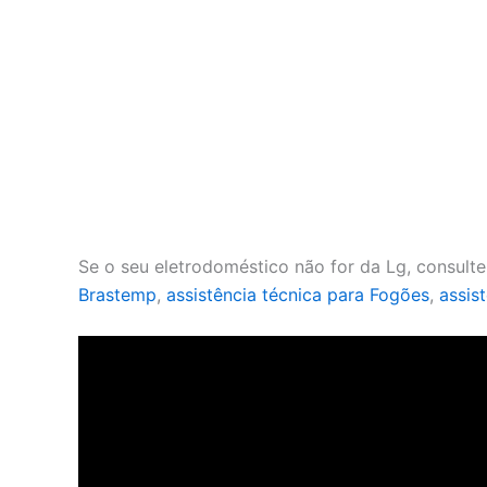
Se o seu eletrodoméstico não for da Lg, consult
Brastemp
,
assistência técnica para Fogões
,
assis