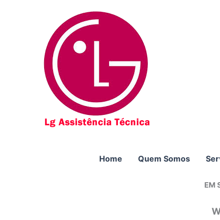
Ir
para
o
conteúdo
Home
Quem Somos
Ser
EM 
W