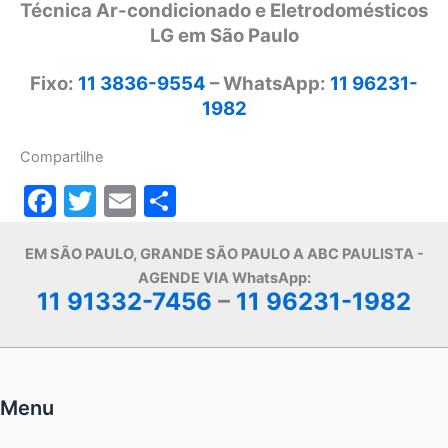
Técnica Ar-condicionado e Eletrodomésticos
LG em São Paulo
Fixo:
11 3836-9554
– WhatsApp:
11 96231-
1982
Compartilhe
F
T
E
S
a
w
m
h
EM SÃO PAULO, GRANDE SÃO PAULO A ABC PAULISTA -
c
itt
ai
ar
AGENDE VIA WhatsApp:
e
er
l
e
11 91332-7456
–
11 96231-1982
b
o
o
Menu
k