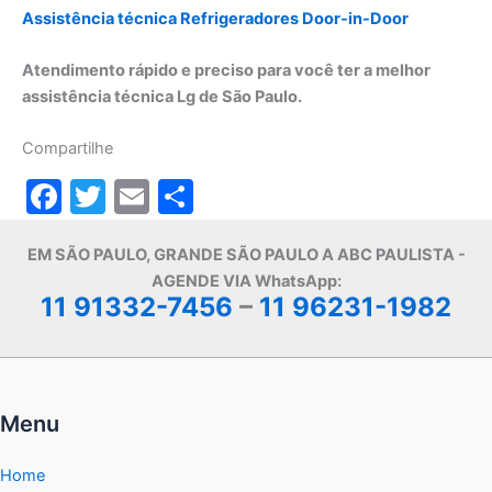
Assistência técnica Refrigeradores Door-in-Door
Atendimento rápido e preciso para você ter a melhor
assistência técnica Lg de São Paulo.
Compartilhe
F
T
E
S
a
w
m
h
EM SÃO PAULO, GRANDE SÃO PAULO A ABC PAULISTA -
c
itt
ai
ar
AGENDE VIA WhatsApp:
e
er
l
e
11 91332-7456
–
11 96231-1982
b
o
o
Menu
k
Home