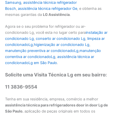
Samsung
,
assistência técnica
refrigerador
Bosch
,
assistência técnica refrigerador Ge
, e obtenha as
mesmas garantias da
LG Assistência
.
Agora se o seu problema for refrigerador ou ar-
condicionado Lg, você esta no lugar certo para
instalação ar
condicionado Lg
,
conserto ar condicionado
L
g
,
limpeza ar
condicionado
L
g
,
higienização ar condicionado
L
g
,
manutenção preventiva ar condicionado
L
g
,
manutenção
correntiva ar condicionado
L
g
,
assistência técnica ar
condicionado
L
g em São Paulo
.
Solicite uma Visita Técnica Lg em seu bairro:
11 3836-9554
Tenha em sua residência, empresa, comércio a melhor
assistência técnica para refrigeradores door in door Lg de
São Paulo
, aplicação de peças originais em todos os