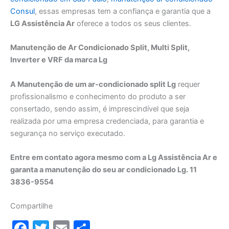
Consul
, essas empresas tem a confiança e garantia que a
LG Assistência Ar
oferece a todos os seus clientes.
Manutenção de Ar Condicionado Split, Multi Split,
Inverter e VRF da marca Lg
A Manutenção de um ar-condicionado split Lg
requer
profissionalismo e conhecimento do produto a ser
consertado, sendo assim, é imprescindível que seja
realizada por uma empresa credenciada, para garantia e
segurança no serviço executado.
Entre em contato agora mesmo com a Lg Assistência Ar e
garanta a manutenção do seu ar condicionado Lg. 11
3836-9554
Compartilhe
F
T
E
S