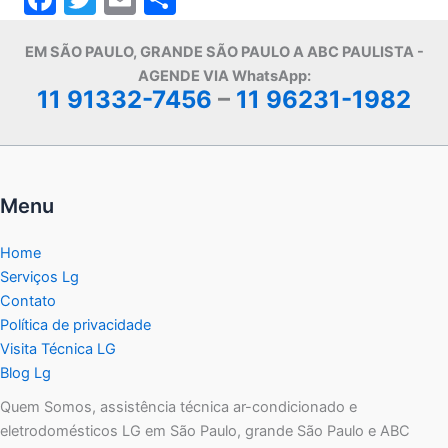
a
w
m
h
EM SÃO PAULO, GRANDE SÃO PAULO A ABC PAULISTA -
c
itt
ai
ar
AGENDE VIA WhatsApp:
e
er
l
e
11 91332-7456
–
11 96231-1982
b
o
o
Menu
k
Home
Serviços Lg
Contato
Política de privacidade
Visita Técnica LG
Blog Lg
Quem Somos, assistência técnica ar-condicionado e
eletrodomésticos LG em São Paulo, grande São Paulo e ABC