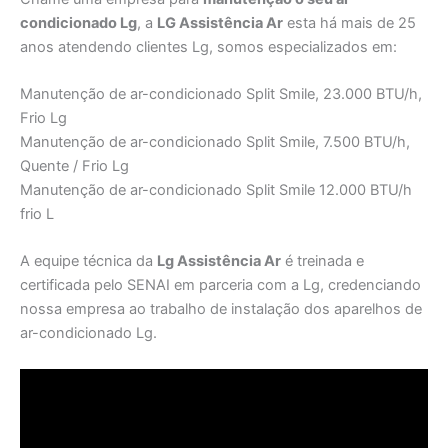
condicionado Lg
, a
LG Assistência Ar
esta há mais de 25
anos atendendo clientes Lg, somos especializados em:
Manutenção de ar-condicionado Split Smile, 23.000 BTU/h,
Frio Lg
Manutenção de ar-condicionado Split Smile, 7.500 BTU/h,
Quente / Frio Lg
Manutenção de ar-condicionado Split Smile 12.000 BTU/h
frio L
A equipe técnica da
Lg Assistência Ar
é treinada e
certificada pelo SENAI em parceria com a Lg, credenciando
nossa empresa ao trabalho de instalação dos aparelhos de
ar-condicionado Lg.