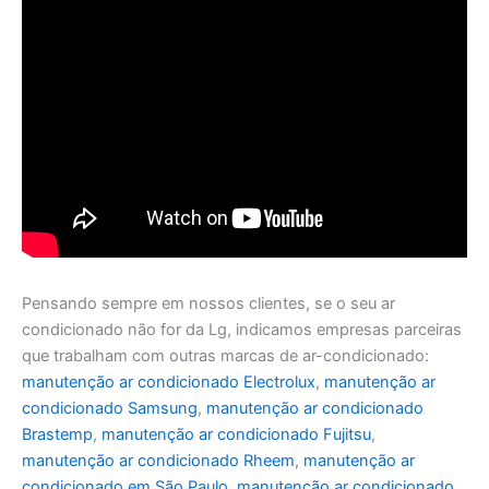
Pensando sempre em nossos clientes, se o seu ar
condicionado não for da Lg, indicamos empresas parceiras
que trabalham com outras marcas de ar-condicionado:
manutenção ar condicionado Electrolux
,
manutenção ar
condicionado Samsung
,
manutenção ar condicionado
Brastemp
,
manutenção ar condicionado Fujitsu
,
manutenção ar condicionado Rheem
,
manutenção ar
condicionado em São Paulo
,
manutenção ar condicionado