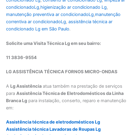
condicionado Lg
,
conserto ar condicionado
L
g
,
limpeza ar
condicionado
L
g
,
higienização ar condicionado
L
g
,
manutenção preventiva ar condicionado
L
g
,
manutenção
correntiva ar condicionado
L
g
,
assistência técnica ar
condicionado
L
g em São Paulo
.
Solicite uma Visita Técnica Lg em seu bairro:
11 3836-9554
LG ASSISTÊNCIA TÉCNICA FORNOS MICRO-ONDAS
A
Lg Assistência
atua também na prestação de serviços
para
Assistência Técnica de Eletrodomésticos da Linha
Branca Lg
para instalação, conserto, reparo e manutenção
em:
Assistência técnica de eletrodomésticos Lg
Assistência técnica Lavadoras de Roupas Lg