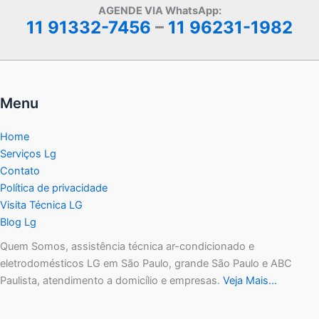
c
itt
ai
ar
AGENDE VIA WhatsApp:
e
er
l
e
11 91332-7456
–
11 96231-1982
b
o
o
Menu
k
Home
Serviços Lg
Contato
Política de privacidade
Visita Técnica LG
Blog Lg
Quem Somos, assistência técnica ar-condicionado e
eletrodomésticos LG em São Paulo, grande São Paulo e ABC
Paulista, atendimento a domicílio e empresas.
Veja Mais…