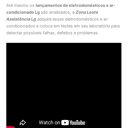
Até mesmo os
lançamentos de eletrodomésticos e ar-
condicionado Lg
são analisados, a
Zona Leste
Assistência Lg
adquire esses eletrodomésticos e ar-
condicionados e coloca em testes em seu laboratório para
detectar possíveis falhas, defeitos e problemas.