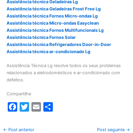
Assistência técnica Geladeiras Lg
Assistência técnica Geladeiras Frost Free Lg
Assistência técnica Fornos Micro-ondas Lg
Assistência técnica Micro-ondas Easyclean
Assistência técnica Fornos Multifuncionais Lg
Assistência técnica Fornos Solar
Assistência técnica Refrigeradores Door-in-Door
Assistência técnica ar-condicionado Lg
Assistência Técnica Lg resolve todos os seus problemas
relacionados a eletrodomésticos e ar-condicionado com
defeitos.
Compartilhe
F
T
E
S
a
w
m
h
c
itt
ai
ar
←
Post anterior
Post seguinte
→