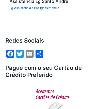
Assistência Lg Santo André
Lg Assistência
/ Por
lgassistencia
Redes Sociais
F
T
E
S
a
w
m
h
Pague com o seu Cartão de
c
itt
ai
ar
Crédito Preferido
e
er
l
e
b
o
o
k