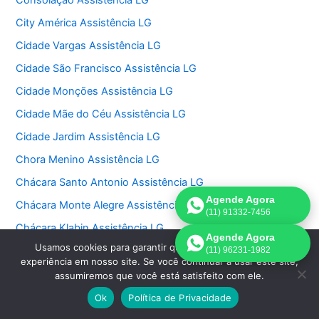
Consolação Assistência LG
City América Assistência LG
Cidade Vargas Assistência LG
Cidade São Francisco Assistência LG
Cidade Monções Assistência LG
Cidade Mãe do Céu Assistência LG
Cidade Jardim Assistência LG
Chora Menino Assistência LG
Chácara Santo Antonio Assistência LG
Agende Agora
Chácara Monte Alegre Assistência LG
(11) 91332-7456
Chácara Klabin Assistência LG
Agende Agora
Usamos cookies para garantir que oferecemos a melhor
Chácara Itaim Assistência LG
(11) 96231-1982
experiência em nosso site. Se você continuar a usar este site,
Chácara Inglesa Assistência LG
assumiremos que você está satisfeito com ele.
Chácara Flora Assistência LG
Ok
Política de Privacidade
Chácara Belenzinho Assistência LG