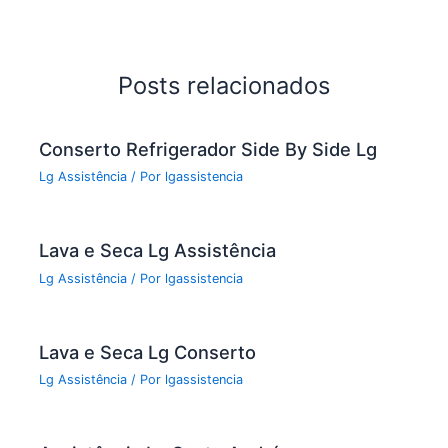
e
er
l
e
b
o
Posts relacionados
o
k
Conserto Refrigerador Side By Side Lg
Lg Assistência
/ Por
lgassistencia
Lava e Seca Lg Assistência
Lg Assistência
/ Por
lgassistencia
Lava e Seca Lg Conserto
Lg Assistência
/ Por
lgassistencia