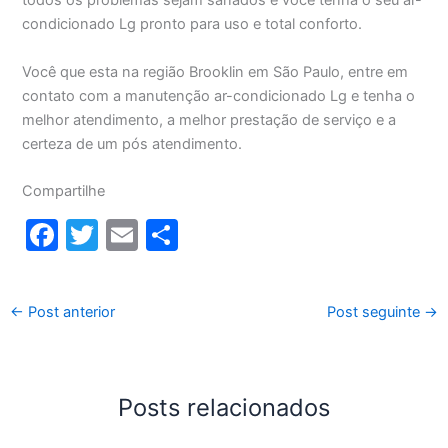
todos os problemas sejam sanados e você tenha o seu ar-
condicionado Lg pronto para uso e total conforto.
Você que esta na região Brooklin em São Paulo, entre em
contato com a manutenção ar-condicionado Lg e tenha o
melhor atendimento, a melhor prestação de serviço e a
certeza de um pós atendimento.
Compartilhe
F
T
E
S
a
w
m
h
c
itt
ai
ar
←
Post anterior
Post seguinte
→
e
er
l
e
b
o
Posts relacionados
o