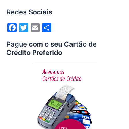
Redes Sociais
F
T
E
S
a
w
m
h
Pague com o seu Cartão de
c
itt
ai
ar
Crédito Preferido
e
er
l
e
b
o
o
k