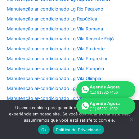
Manutenção ar-condicionado Lg Rio Pequeno
Manutenção ar-condicionado Lg República
Manutenção ar-condicionado Lg Vila Romana
Manutenção ar-condicionado Lg Vila Regente Feijó
Manutenção ar-condicionado Lg Vila Prudente
Manutenção ar-condicionado Lg Vila Progredior
Manutenção ar-condicionado Lg Vila Pompéia
Manutenção ar-condicionado Lg Vila Olímpia
Agende Agora
Manutenção ar-condicionado Lg Vila Nova Conceição
(11) 91332-7456
Manutenção ar-condicionado Lg Vila Nivi
Agende Agora
Usamos cookies para garantir que oferecemos a melhor
Manutenção ar-condicionado Lg Vila Medeiros
(11) 96231-1982
experiência em nosso site. Se você continuar a usar este site,
Manutenção ar-condicionado Lg Vila Matilde
assumiremos que você está satisfeito com ele.
Manutenção ar-condicionado Lg Vila Mariana
Ok
Política de Privacidade
Manutenção ar-condicionado Lg Vila Carrão