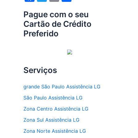
a
w
m
h
Pague com o seu
c
itt
ai
ar
Cartão de Crédito
e
er
l
e
Preferido
b
o
o
k
Serviços
grande São Paulo Assistência LG
São Paulo Assistência LG
Zona Centro Assistência LG
Zona Sul Assistência LG
Zona Norte Assistência LG