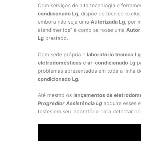
Com serviços de alta tecnologia e ferrame
condicionado Lg
, dispõe de técnico exclu
embora não seja uma
Autorizada Lg
, por 
atendimentos” é como se fosse uma
Autor
Lg
prestado.
Com sede própria e
laboratório técnico Lg
eletrodomésticos
e
ar-condicionado Lg
pa
problemas apresentados em toda a linha d
condicionado Lg
.
Até mesmo os
lançamentos de eletrodomé
Progredior
Assistência Lg
adquire esses e
testes em seu laboratório para detectar pos