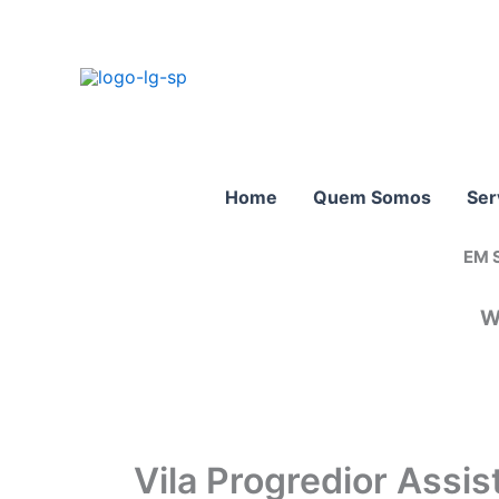
Ir
para
o
conteúdo
Home
Quem Somos
Ser
EM 
W
Vila Progredior Assis