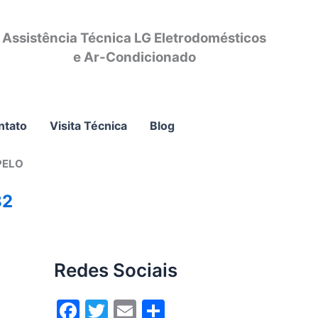
Assistência Técnica LG Eletrodomésticos
e Ar-Condicionado
ntato
Visita Técnica
Blog
PELO
82
Redes Sociais
F
T
E
S