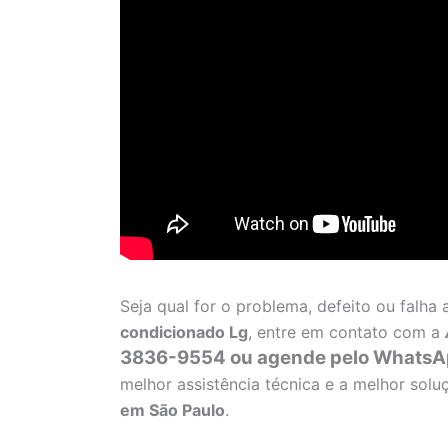
Seja qual for o problema, defeito ou falh
condicionado Lg
, entre em contato com a
3836-9554 ou agende pelo WhatsA
melhor assistência técnica e a melhor sol
em São Paulo
.