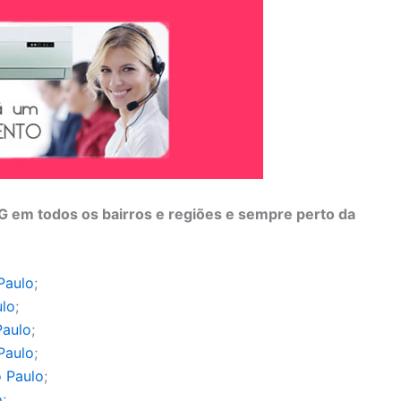
 em todos os bairros e regiões e sempre perto da
Paulo
;
ulo
;
Paulo
;
Paulo
;
 Paulo
;
o
;