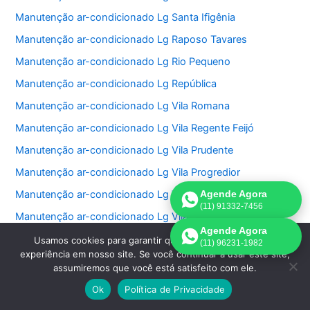
Manutenção ar-condicionado Lg Santa Ifigênia
Manutenção ar-condicionado Lg Raposo Tavares
Manutenção ar-condicionado Lg Rio Pequeno
Manutenção ar-condicionado Lg República
Manutenção ar-condicionado Lg Vila Romana
Manutenção ar-condicionado Lg Vila Regente Feijó
Manutenção ar-condicionado Lg Vila Prudente
Manutenção ar-condicionado Lg Vila Progredior
Manutenção ar-condicionado Lg Vila Pompéia
Agende Agora
(11) 91332-7456
Manutenção ar-condicionado Lg Vila Olímpia
Agende Agora
Manutenção ar-condicionado Lg Vila Nova Conceição
Usamos cookies para garantir que oferecemos a melhor
(11) 96231-1982
experiência em nosso site. Se você continuar a usar este site,
Manutenção ar-condicionado Lg Vila Nivi
assumiremos que você está satisfeito com ele.
Manutenção ar-condicionado Lg Vila Medeiros
Ok
Política de Privacidade
Manutenção ar-condicionado Lg Vila Matilde