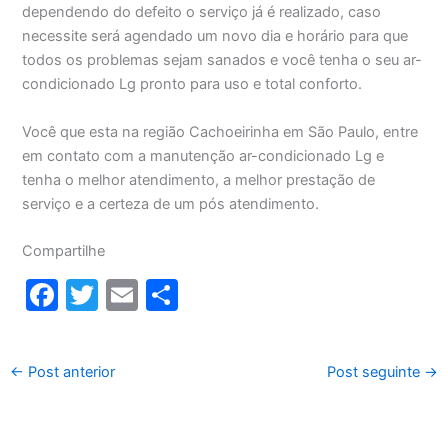
dependendo do defeito o serviço já é realizado, caso
necessite será agendado um novo dia e horário para que
todos os problemas sejam sanados e você tenha o seu ar-
condicionado Lg pronto para uso e total conforto.
Você que esta na região Cachoeirinha em São Paulo, entre
em contato com a manutenção ar-condicionado Lg e
tenha o melhor atendimento, a melhor prestação de
serviço e a certeza de um pós atendimento.
Compartilhe
F
T
E
S
a
w
m
h
c
itt
ai
ar
←
Post anterior
Post seguinte
→
e
er
l
e
b