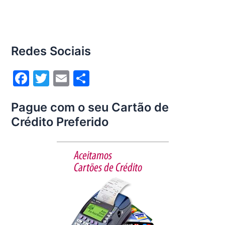
Redes Sociais
F
T
E
S
a
w
m
h
Pague com o seu Cartão de
c
itt
ai
ar
Crédito Preferido
e
er
l
e
b
o
o
k