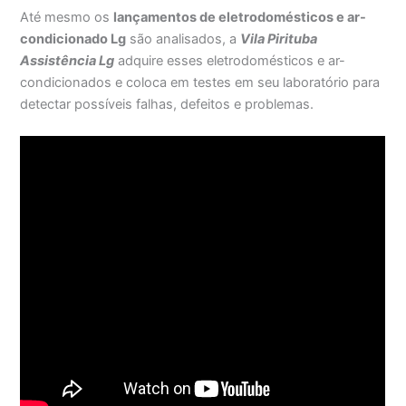
Até mesmo os
lançamentos de eletrodomésticos e ar-
condicionado Lg
são analisados, a
Vila Pirituba
Assistência Lg
adquire esses eletrodomésticos e ar-
condicionados e coloca em testes em seu laboratório para
detectar possíveis falhas, defeitos e problemas.