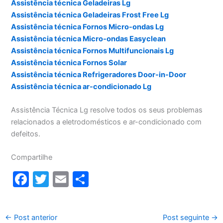
Assistência técnica Geladeiras Lg
Assistência técnica Geladeiras Frost Free Lg
Assistência técnica Fornos Micro-ondas Lg
Assistência técnica Micro-ondas Easyclean
Assistência técnica Fornos Multifuncionais Lg
Assistência técnica Fornos Solar
Assistência técnica Refrigeradores Door-in-Door
Assistência técnica ar-condicionado Lg
Assistência Técnica Lg resolve todos os seus problemas
relacionados a eletrodomésticos e ar-condicionado com
defeitos.
Compartilhe
F
T
E
S
a
w
m
h
c
itt
ai
ar
←
Post anterior
Post seguinte
→