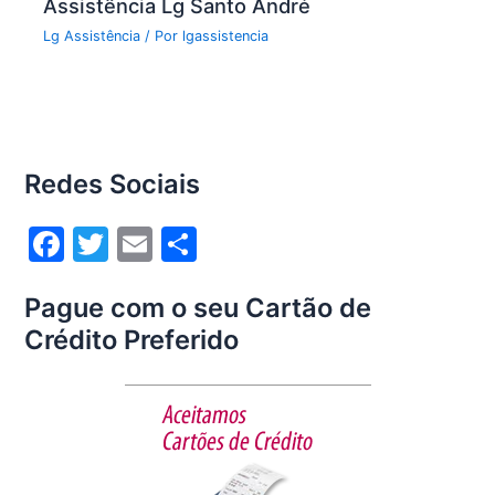
Assistência Lg Santo André
Lg Assistência
/ Por
lgassistencia
Redes Sociais
F
T
E
S
a
w
m
h
Pague com o seu Cartão de
c
itt
ai
ar
Crédito Preferido
e
er
l
e
b
o
o
k