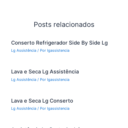
e
er
l
e
b
o
Posts relacionados
o
k
Conserto Refrigerador Side By Side Lg
Lg Assistência
/ Por
lgassistencia
Lava e Seca Lg Assistência
Lg Assistência
/ Por
lgassistencia
Lava e Seca Lg Conserto
Lg Assistência
/ Por
lgassistencia