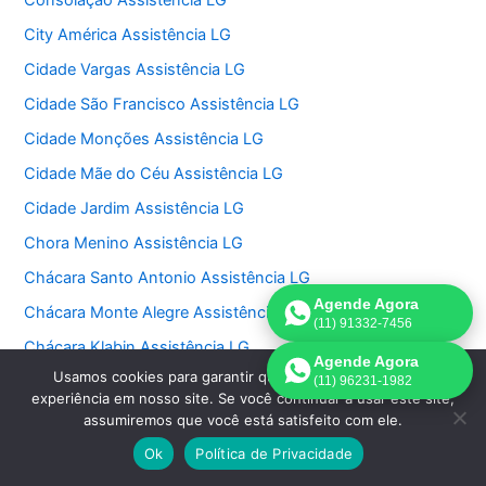
Consolação Assistência LG
City América Assistência LG
Cidade Vargas Assistência LG
Cidade São Francisco Assistência LG
Cidade Monções Assistência LG
Cidade Mãe do Céu Assistência LG
Cidade Jardim Assistência LG
Chora Menino Assistência LG
Chácara Santo Antonio Assistência LG
Agende Agora
Chácara Monte Alegre Assistência LG
(11) 91332-7456
Chácara Klabin Assistência LG
Agende Agora
Usamos cookies para garantir que oferecemos a melhor
Chácara Itaim Assistência LG
(11) 96231-1982
experiência em nosso site. Se você continuar a usar este site,
Chácara Inglesa Assistência LG
assumiremos que você está satisfeito com ele.
Chácara Flora Assistência LG
Ok
Política de Privacidade
Chácara Belenzinho Assistência LG