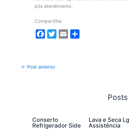
pós atendimento.
Compartilhe
F
T
E
S
a
w
m
h
c
itt
ai
ar
e
er
l
e
←
Post anterior
b
o
o
k
Posts
Conserto
Lava e Seca L
Refrigerador Side
Assistência