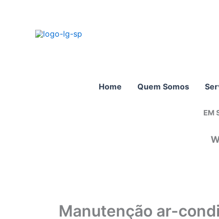
Ir
para
o
conteúdo
Home
Quem Somos
Ser
EM 
W
Manutenção ar-condi