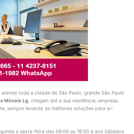
atende toda a cidade de São Paulo, grande São Paulo
s Móveis Lg
, chegam até a sua residência, empresa,
te, sempre levando as melhores soluções para ar-
gunda a sexta-feira das 08:00 as 18:00 e aos Sábados