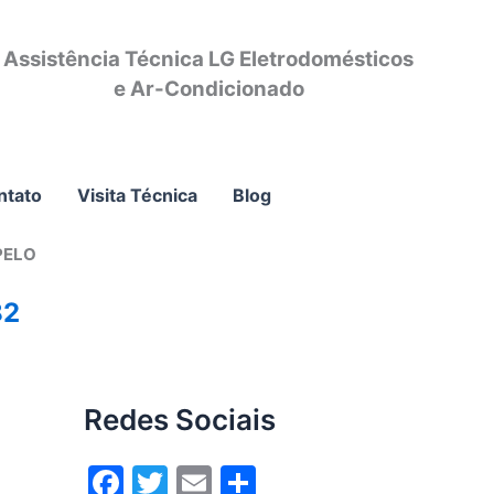
Assistência Técnica LG Eletrodomésticos
e Ar-Condicionado
ntato
Visita Técnica
Blog
PELO
82
Redes Sociais
F
T
E
S