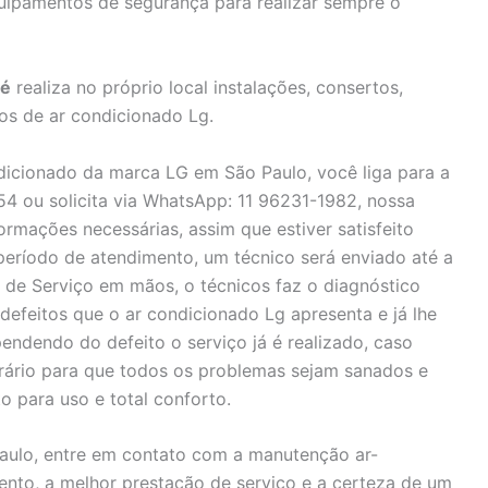
quipamentos de segurança para realizar sempre o
pé
realiza no próprio local instalações, consertos,
s de ar condicionado Lg.
ndicionado da marca LG em São Paulo, você liga para a
4 ou solicita via WhatsApp: 11 96231-1982, nossa
ormações necessárias, assim que estiver satisfeito
eríodo de atendimento, um técnico será enviado até a
 de Serviço em mãos, o técnicos faz o diagnóstico
defeitos que o ar condicionado Lg apresenta e já lhe
ndendo do defeito o serviço já é realizado, caso
rário para que todos os problemas sejam sanados e
o para uso e total conforto.
aulo, entre em contato com a manutenção ar-
nto, a melhor prestação de serviço e a certeza de um