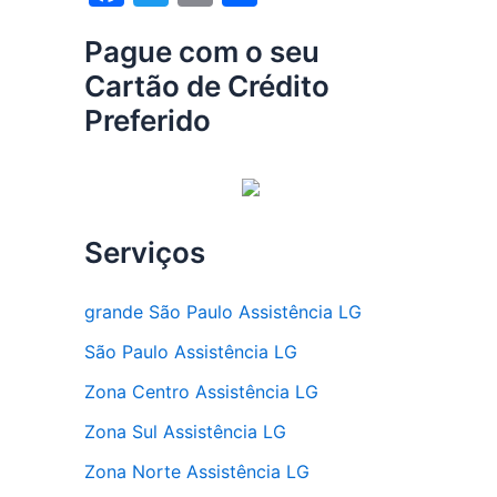
a
w
m
h
Pague com o seu
c
itt
ai
ar
Cartão de Crédito
e
er
l
e
Preferido
b
o
o
k
Serviços
grande São Paulo Assistência LG
São Paulo Assistência LG
Zona Centro Assistência LG
Zona Sul Assistência LG
Zona Norte Assistência LG