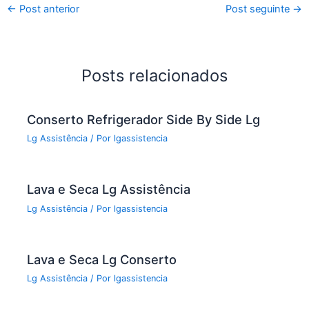
←
Post anterior
Post seguinte
→
e
er
l
e
b
o
Posts relacionados
o
k
Conserto Refrigerador Side By Side Lg
Lg Assistência
/ Por
lgassistencia
Lava e Seca Lg Assistência
Lg Assistência
/ Por
lgassistencia
Lava e Seca Lg Conserto
Lg Assistência
/ Por
lgassistencia