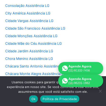
Consolação Assistência LG
City América Assistência LG
Cidade Vargas Assistência LG
Cidade São Francisco Assistência LG
Cidade Monções Assistência LG
Cidade Mãe do Céu Assistência LG
Cidade Jardim Assistência LG
Chora Menino Assistência LG
Chácara Santo Antonio Assistência LG
Agende Agora
(11) 91332-7456
Chácara Monte Alegre Assistência LG
Agende Agora
Chácara Klabin Assistência LG
Usamos cookies para garantir que oferecemos a melhor
(11) 96231-1982
experiência em nosso site. Se você continuar a usar este site,
Chácara Itaim Assistência LG
assumiremos que você está satisfeito com ele.
Chácara Inglesa Assistência LG
Ok
Política de Privacidade
Chácara Flora Assistência LG