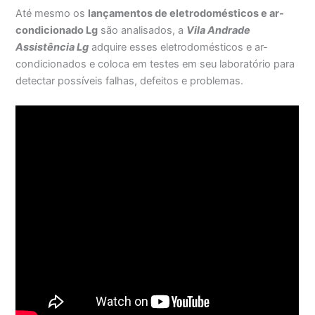
Até mesmo os
lançamentos de eletrodomésticos e ar-
condicionado Lg
são analisados, a
Vila Andrade
Assistência Lg
adquire esses eletrodomésticos e ar-
condicionados e coloca em testes em seu laboratório para
detectar possíveis falhas, defeitos e problemas.