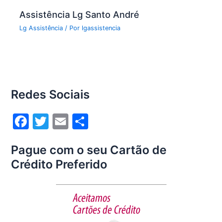
Assistência Lg Santo André
Lg Assistência
/ Por
lgassistencia
Redes Sociais
F
T
E
S
a
w
m
h
Pague com o seu Cartão de
c
itt
ai
ar
Crédito Preferido
e
er
l
e
b
o
o