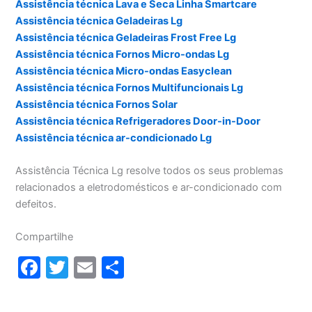
Assistência técnica Lava e Seca Linha Smartcare
Assistência técnica Geladeiras Lg
Assistência técnica Geladeiras Frost Free Lg
Assistência técnica Fornos Micro-ondas Lg
Assistência técnica Micro-ondas Easyclean
Assistência técnica Fornos Multifuncionais Lg
Assistência técnica Fornos Solar
Assistência técnica Refrigeradores Door-in-Door
Assistência técnica ar-condicionado Lg
Assistência Técnica Lg resolve todos os seus problemas
relacionados a eletrodomésticos e ar-condicionado com
defeitos.
Compartilhe
F
T
E
S
a
w
m
h
c
itt
ai
ar