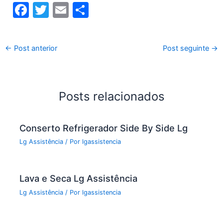
F
T
E
S
a
w
m
h
c
itt
ai
ar
←
Post anterior
Post seguinte
→
e
er
l
e
b
o
Posts relacionados
o
k
Conserto Refrigerador Side By Side Lg
Lg Assistência
/ Por
lgassistencia
Lava e Seca Lg Assistência
Lg Assistência
/ Por
lgassistencia