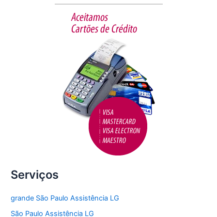
b
o
o
k
Serviços
grande São Paulo Assistência LG
São Paulo Assistência LG