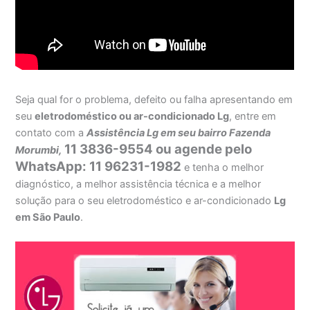
Seja qual for o problema, defeito ou falha apresentando em
seu
eletrodoméstico ou ar-condicionado Lg
, entre em
contato com a
Assistência Lg em seu bairro Fazenda
11 3836-9554 ou agende pelo
Morumbi,
WhatsApp: 11 96231-1982
e tenha o melhor
diagnóstico, a melhor assistência técnica e a melhor
solução para o seu eletrodoméstico e ar-condicionado
Lg
em São Paulo
.