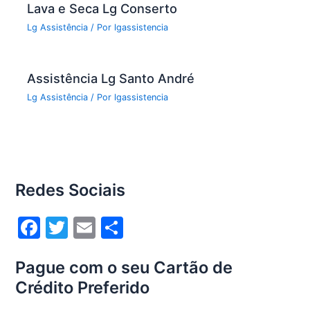
Lava e Seca Lg Conserto
Lg Assistência
/ Por
lgassistencia
Assistência Lg Santo André
Lg Assistência
/ Por
lgassistencia
Redes Sociais
F
T
E
S
a
w
m
h
Pague com o seu Cartão de
c
itt
ai
ar
Crédito Preferido
e
er
l
e