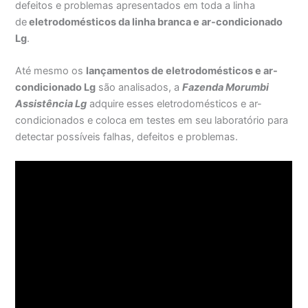
defeitos e problemas apresentados em toda a linha
de
eletrodomésticos da linha branca e ar-condicionado
Lg
.
Até mesmo os
lançamentos de eletrodomésticos e ar-
condicionado Lg
são analisados, a
Fazenda Morumbi
Assistência Lg
adquire esses eletrodomésticos e ar-
condicionados e coloca em testes em seu laboratório para
detectar possíveis falhas, defeitos e problemas.