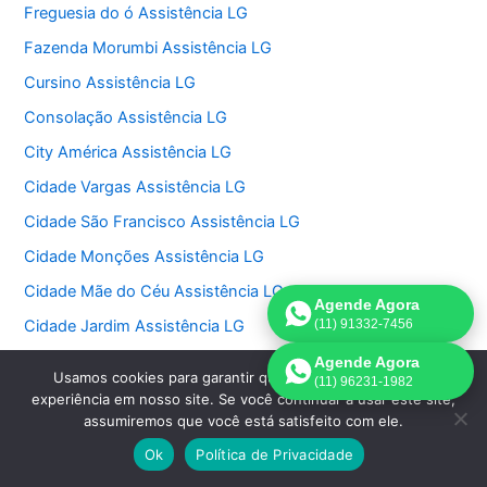
Freguesia do ó Assistência LG
Fazenda Morumbi Assistência LG
Cursino Assistência LG
Consolação Assistência LG
City América Assistência LG
Cidade Vargas Assistência LG
Cidade São Francisco Assistência LG
Cidade Monções Assistência LG
Cidade Mãe do Céu Assistência LG
Agende Agora
Cidade Jardim Assistência LG
(11) 91332-7456
Chora Menino Assistência LG
Agende Agora
Usamos cookies para garantir que oferecemos a melhor
(11) 96231-1982
Chácara Santo Antonio Assistência LG
experiência em nosso site. Se você continuar a usar este site,
assumiremos que você está satisfeito com ele.
Chácara Monte Alegre Assistência LG
Ok
Política de Privacidade
Chácara Klabin Assistência LG