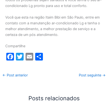
todos os problemas sejam sanados e você tenha o seu ar-
condicionado Lg pronto para uso e total conforto.
Você que esta na região Itaim Bibi em São Paulo, entre em
contato com a manutenção ar-condicionado Lg e tenha o
melhor atendimento, a melhor prestação de serviço e a
certeza de um pós atendimento.
Compartilhe
F
T
E
S
a
w
m
h
c
itt
ai
ar
←
Post anterior
Post seguinte
→
e
er
l
e
b
o
Posts relacionados
o