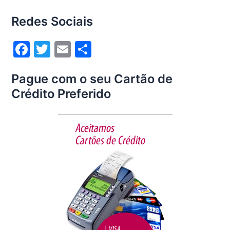
Redes Sociais
F
T
E
S
a
w
m
h
Pague com o seu Cartão de
c
itt
ai
ar
Crédito Preferido
e
er
l
e
b
o
o
k