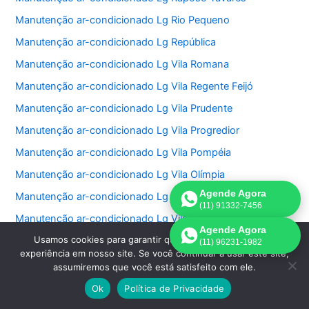
Manutenção ar-condicionado Lg Rio Pequeno
Manutenção ar-condicionado Lg República
Manutenção ar-condicionado Lg Vila Romana
Manutenção ar-condicionado Lg Vila Regente Feijó
Manutenção ar-condicionado Lg Vila Prudente
Manutenção ar-condicionado Lg Vila Progredior
Manutenção ar-condicionado Lg Vila Pompéia
Manutenção ar-condicionado Lg Vila Olímpia
Agende Agora
Manutenção ar-condicionado Lg Vila Nova Conceição
(11) 91332-7456
Manutenção ar-condicionado Lg Vila Nivi
Agende Agora
Usamos cookies para garantir que oferecemos a melhor
Manutenção ar-condicionado Lg Vila Medeiros
(11) 96231-1982
experiência em nosso site. Se você continuar a usar este site,
Manutenção ar-condicionado Lg Vila Matilde
assumiremos que você está satisfeito com ele.
Manutenção ar-condicionado Lg Vila Mariana
Ok
Política de Privacidade
Manutenção ar-condicionado Lg Vila Carrão