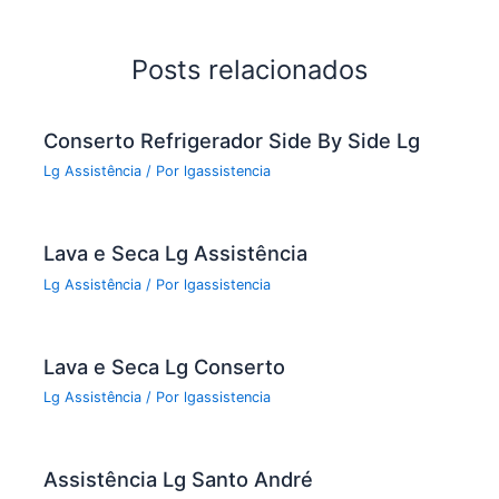
b
o
Posts relacionados
o
k
Conserto Refrigerador Side By Side Lg
Lg Assistência
/ Por
lgassistencia
Lava e Seca Lg Assistência
Lg Assistência
/ Por
lgassistencia
Lava e Seca Lg Conserto
Lg Assistência
/ Por
lgassistencia
Assistência Lg Santo André