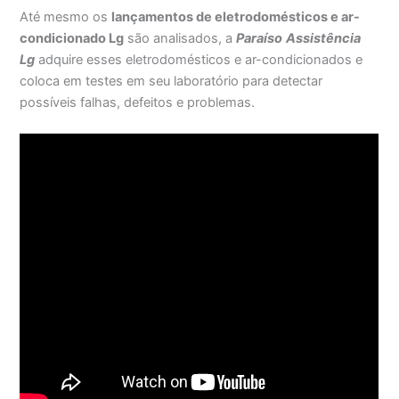
Até mesmo os
lançamentos de eletrodomésticos e ar-
condicionado Lg
são analisados, a
Paraíso
Assistência
Lg
adquire esses eletrodomésticos e ar-condicionados e
coloca em testes em seu laboratório para detectar
possíveis falhas, defeitos e problemas.