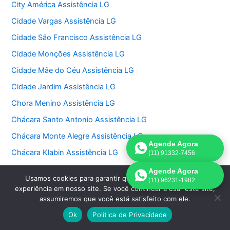
City América Assistência LG
Cidade Vargas Assistência LG
Cidade São Francisco Assistência LG
Cidade Monções Assistência LG
Cidade Mãe do Céu Assistência LG
Cidade Jardim Assistência LG
Chora Menino Assistência LG
Chácara Santo Antonio Assistência LG
Chácara Monte Alegre Assistência LG
Agende Agora
Chácara Klabin Assistência LG
(11) 91332-7456
Chácara Itaim Assistência LG
Agende Agora
Usamos cookies para garantir que oferecemos a melhor
(11) 96231-1982
Chácara Inglesa Assistência LG
experiência em nosso site. Se você continuar a usar este site,
assumiremos que você está satisfeito com ele.
Chácara Flora Assistência LG
Ok
Política de Privacidade
Chácara Belenzinho Assistência LG