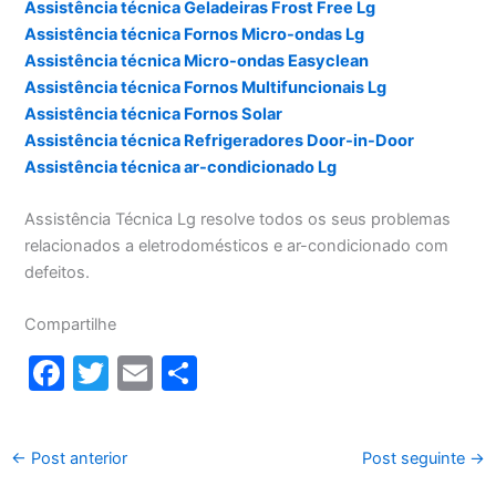
Assistência técnica Geladeiras Frost Free Lg
Assistência técnica Fornos Micro-ondas Lg
Assistência técnica Micro-ondas Easyclean
Assistência técnica Fornos Multifuncionais Lg
Assistência técnica Fornos Solar
Assistência técnica Refrigeradores Door-in-Door
Assistência técnica ar-condicionado Lg
Assistência Técnica Lg resolve todos os seus problemas
relacionados a eletrodomésticos e ar-condicionado com
defeitos.
Compartilhe
F
T
E
S
a
w
m
h
c
itt
ai
ar
←
Post anterior
Post seguinte
→
e
er
l
e