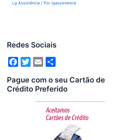
Lg Assistência
/ Por
lgassistencia
Redes Sociais
F
T
E
S
a
w
m
h
Pague com o seu Cartão de
c
itt
ai
ar
Crédito Preferido
e
er
l
e
b
o
o
k