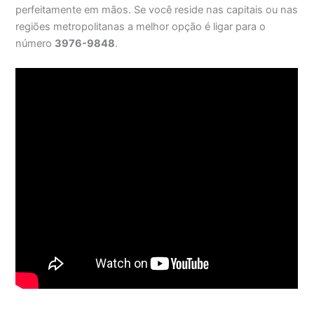
perfeitamente em mãos. Se você reside nas capitais ou nas
regiões metropolitanas a melhor opção é ligar para o
número
3976-9848
.