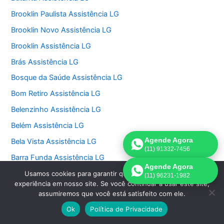
Brooklin Paulista Assistência LG
Brooklin Novo Assistência LG
Brooklin Assistência LG
Brás Assistência LG
Bosque da Saúde Assistência LG
Bom Retiro Assistência LG
Belenzinho Assistência LG
Belém Assistência LG
Agende Agora
Bela Vista Assistência LG
(11) 91332-7456
Barra Funda Assistência LG
Agende Agora
Anália Franco Assistência LG
Usamos cookies para garantir que oferecemos a melhor
(11) 96231-1982
experiência em nosso site. Se você continuar a usar este site,
Alto do Pari Assistência LG
assumiremos que você está satisfeito com ele.
Alto de Pinheiros Assistência LG
Ok
Política de Privacidade
Alto da Mooca Assistência LG