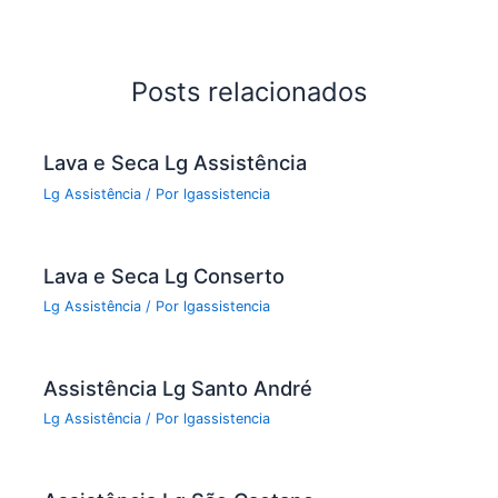
e
er
l
e
b
o
Posts relacionados
o
k
Lava e Seca Lg Assistência
Lg Assistência
/ Por
lgassistencia
Lava e Seca Lg Conserto
Lg Assistência
/ Por
lgassistencia
Assistência Lg Santo André
Lg Assistência
/ Por
lgassistencia