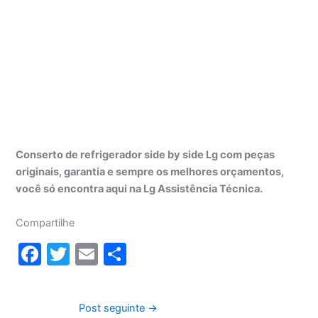
Conserto de refrigerador side by side Lg com peças
originais, garantia e sempre os melhores orçamentos,
você só encontra aqui na Lg Assistência Técnica.
Compartilhe
F
T
E
S
a
w
m
h
c
itt
ai
ar
Post seguinte
→