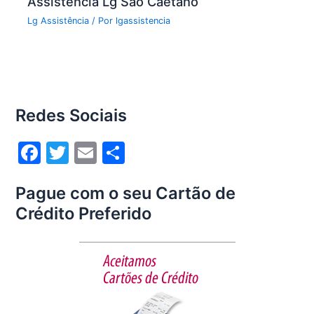
Assistência Lg São Caetano
Lg Assistência
/ Por
lgassistencia
Redes Sociais
F
T
E
S
a
w
m
h
Pague com o seu Cartão de
c
itt
ai
ar
Crédito Preferido
e
er
l
e
b
o
o
k