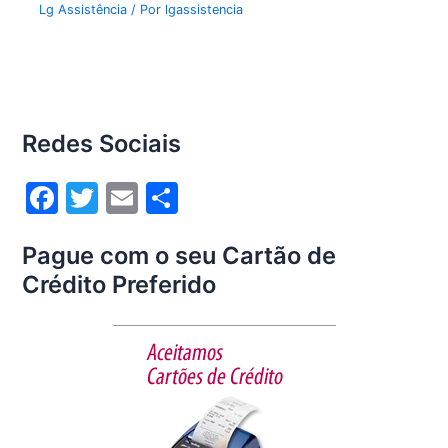
Lg Assistência
/ Por
lgassistencia
Redes Sociais
F
T
E
S
a
w
m
h
Pague com o seu Cartão de
c
itt
ai
ar
Crédito Preferido
e
er
l
e
b
o
o
k