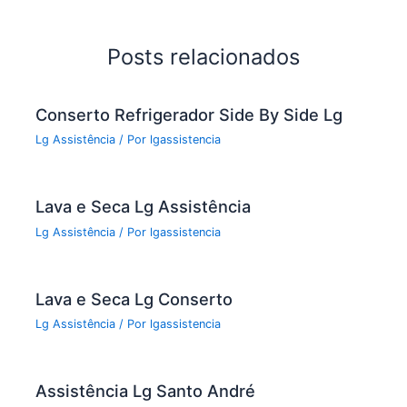
b
o
Posts relacionados
o
k
Conserto Refrigerador Side By Side Lg
Lg Assistência
/ Por
lgassistencia
Lava e Seca Lg Assistência
Lg Assistência
/ Por
lgassistencia
Lava e Seca Lg Conserto
Lg Assistência
/ Por
lgassistencia
Assistência Lg Santo André