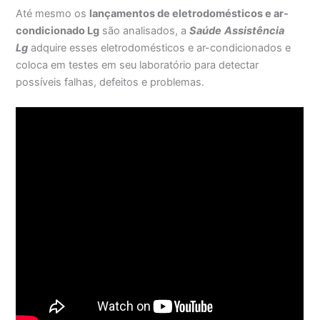
Até mesmo os
lançamentos de eletrodomésticos e ar-
condicionado Lg
são analisados, a
Saúde
Assistência
Lg
adquire esses eletrodomésticos e ar-condicionados e
coloca em testes em seu laboratório para detectar
possíveis falhas, defeitos e problemas.