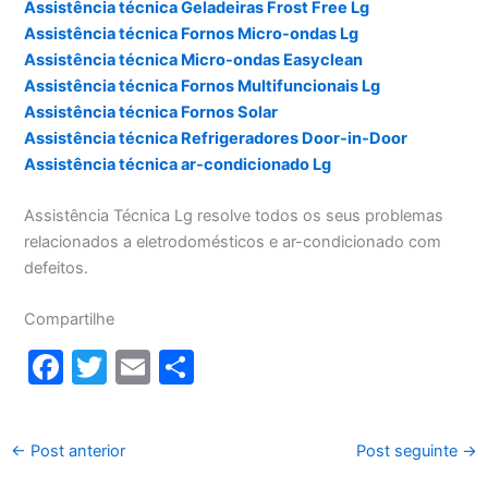
Assistência técnica Geladeiras Frost Free Lg
Assistência técnica Fornos Micro-ondas Lg
Assistência técnica Micro-ondas Easyclean
Assistência técnica Fornos Multifuncionais Lg
Assistência técnica Fornos Solar
Assistência técnica Refrigeradores Door-in-Door
Assistência técnica ar-condicionado Lg
Assistência Técnica Lg resolve todos os seus problemas
relacionados a eletrodomésticos e ar-condicionado com
defeitos.
Compartilhe
F
T
E
S
a
w
m
h
c
itt
ai
ar
←
Post anterior
Post seguinte
→
e
er
l
e