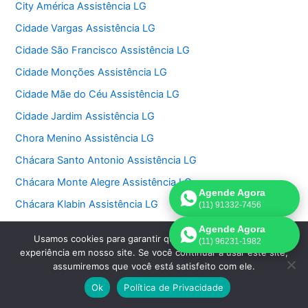
City América Assistência LG
Cidade Vargas Assistência LG
Cidade São Francisco Assistência LG
Cidade Monções Assistência LG
Cidade Mãe do Céu Assistência LG
Cidade Jardim Assistência LG
Chora Menino Assistência LG
Chácara Santo Antonio Assistência LG
Chácara Monte Alegre Assistência LG
Agende Agora
Chácara Klabin Assistência LG
(11) 91332-7456
Chácara Itaim Assistência LG
Agende Agora
Usamos cookies para garantir que oferecemos a melhor
(11) 96231-1982
Chácara Inglesa Assistência LG
experiência em nosso site. Se você continuar a usar este site,
assumiremos que você está satisfeito com ele.
Chácara Flora Assistência LG
Ok
Política de Privacidade
Chácara Belenzinho Assistência LG