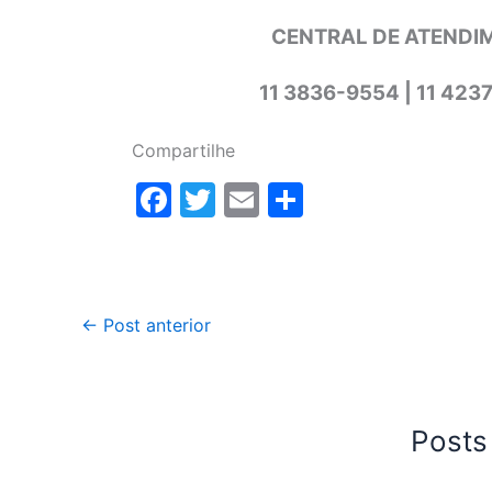
CENTRAL DE ATENDIM
11 3836-9554 | 11 423
Compartilhe
F
T
E
S
a
w
m
h
c
itt
ai
ar
e
er
l
e
←
Post anterior
b
o
o
k
Posts