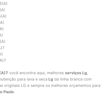
5(A)
(A)
5(A)
(A)
A)
A)
(A)
A)7
A)
A)7
(A)7
você encontra aqui, melhores
serviços Lg
,
nutenção para lava e seca
Lg
da linha branca com
ças originais LG e sempre os melhores orçamentos para
o Paulo
.