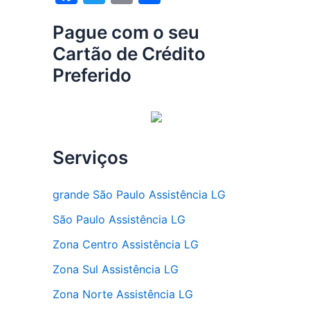
a
w
m
h
Pague com o seu
c
itt
ai
ar
Cartão de Crédito
e
er
l
e
Preferido
b
o
o
k
Serviços
grande São Paulo Assistência LG
São Paulo Assistência LG
Zona Centro Assistência LG
Zona Sul Assistência LG
Zona Norte Assistência LG