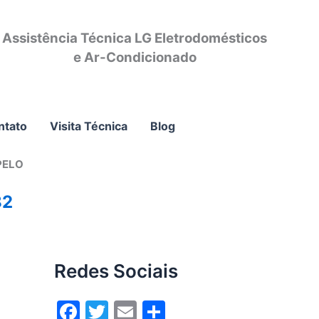
Assistência Técnica LG Eletrodomésticos
e Ar-Condicionado
ntato
Visita Técnica
Blog
PELO
82
Redes Sociais
F
T
E
S