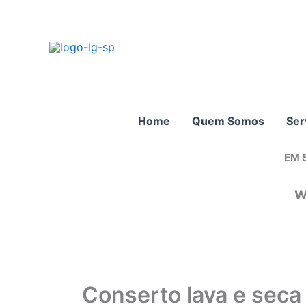
Ir
para
o
conteúdo
Home
Quem Somos
Ser
EM 
W
Conserto lava e sec