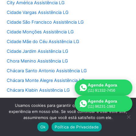
City América Assistência LG
Cidade Vargas Assistência LG
Cidade São Francisco Assistência LG
Cidade Monções Assistência LG
Cidade Mãe do Céu Assistência LG
Cidade Jardim Assistência LG
Chora Menino Assistência LG
Chácara Santo Antonio Assistência LG
Chácara Monte Alegre Assistência LG
Agende Agora
Chácara Klabin Assistência LG
(11) 91332-7456
Chácara Itaim Assistência LG
Agende Agora
Usamos cookies para garantir que oferecemos a melhor
(11) 96231-1982
Chácara Inglesa Assistência LG
experiência em nosso site. Se você continuar a usar este site,
assumiremos que você está satisfeito com ele.
Chácara Flora Assistência LG
Ok
Política de Privacidade
Chácara Belenzinho Assistência LG