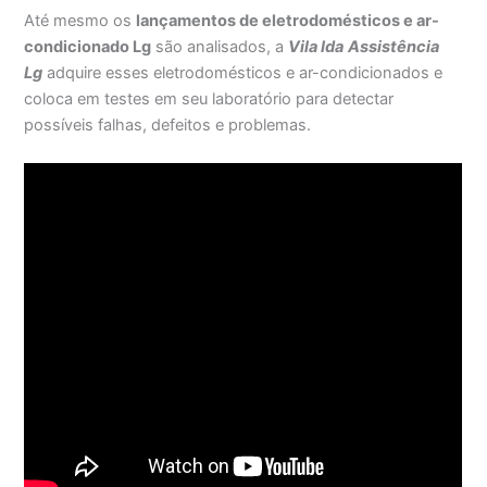
Até mesmo os
lançamentos de eletrodomésticos e ar-
condicionado Lg
são analisados, a
Vila Ida
Assistência
Lg
adquire esses eletrodomésticos e ar-condicionados e
coloca em testes em seu laboratório para detectar
possíveis falhas, defeitos e problemas.