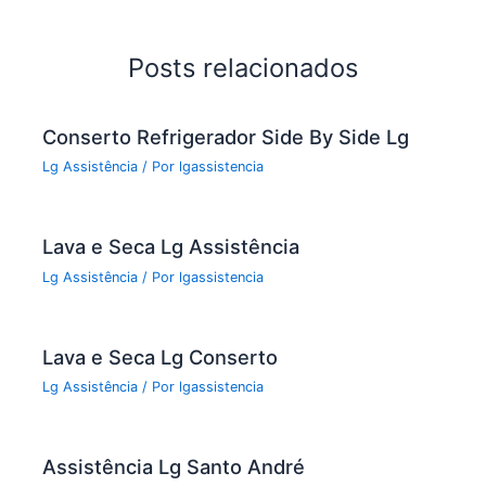
b
o
Posts relacionados
o
k
Conserto Refrigerador Side By Side Lg
Lg Assistência
/ Por
lgassistencia
Lava e Seca Lg Assistência
Lg Assistência
/ Por
lgassistencia
Lava e Seca Lg Conserto
Lg Assistência
/ Por
lgassistencia
Assistência Lg Santo André