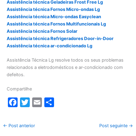
Assistência técnica Geladeiras Frost Free Lg
Assistência técnica Fornos Micro-ondas Lg
Assistência técnica Micro-ondas Easyclean
Assistência técnica Fornos Multifuncionais Lg
Assistência técnica Fornos Solar
Assistência técnica Refrigeradores Door-in-Door
Assistência técnica ar-condicionado Lg
Assistência Técnica Lg resolve todos os seus problemas
relacionados a eletrodomésticos e ar-condicionado com
defeitos.
Compartilhe
F
T
E
S
a
w
m
h
c
itt
ai
ar
←
Post anterior
Post seguinte
→
e
er
l
e