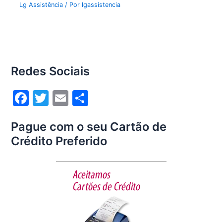
Lg Assistência
/ Por
lgassistencia
Redes Sociais
F
T
E
S
a
w
m
h
Pague com o seu Cartão de
c
itt
ai
ar
Crédito Preferido
e
er
l
e
b
o
o
k