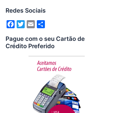
Redes Sociais
F
T
E
S
a
w
m
h
Pague com o seu Cartão de
c
itt
ai
ar
Crédito Preferido
e
er
l
e
b
o
o
k