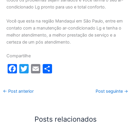
todos os problemas sejam sanados e você tenha o seu ar-
condicionado Lg pronto para uso e total conforto.
Você que esta na região Mandaqui em São Paulo, entre em
contato com a manutenção ar-condicionado Lg e tenha o
melhor atendimento, a melhor prestação de serviço e a
certeza de um pós atendimento.
Compartilhe
F
T
E
S
a
w
m
h
c
itt
ai
ar
←
Post anterior
Post seguinte
→
e
er
l
e
b
o
Posts relacionados
o