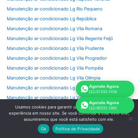
Manutenção ar-condicionado Lg Rio Pequeno
Manutenção ar-condicionado Lg República
Manutenção ar-condicionado Lg Vila Romana
Manutenção ar-condicionado Lg Vila Regente Feijó
Manutenção ar-condicionado Lg Vila Prudente
Manutenção ar-condicionado Lg Vila Progredior
Manutenção ar-condicionado Lg Vila Pompéia
Manutenção ar-condicionado Lg Vila Olímpia
Agende Agora
Manutenção ar-condicionado Lg Vila Nova Conceição
(11) 91332-7456
Manutenção ar-condicionado Lg Vila Nivi
Agende Agora
Usamos cookies para garantir que oferecemos a melhor
Manutenção ar-condicionado Lg Vila Medeiros
(11) 96231-1982
experiência em nosso site. Se você continuar a usar este site,
Manutenção ar-condicionado Lg Vila Matilde
assumiremos que você está satisfeito com ele.
Manutenção ar-condicionado Lg Vila Mariana
Ok
Política de Privacidade
Manutenção ar-condicionado Lg Vila Carrão