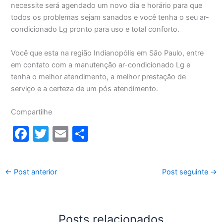
necessite será agendado um novo dia e horário para que
todos os problemas sejam sanados e você tenha o seu ar-
condicionado Lg pronto para uso e total conforto.
Você que esta na região Indianopólis em São Paulo, entre
em contato com a manutenção ar-condicionado Lg e
tenha o melhor atendimento, a melhor prestação de
serviço e a certeza de um pós atendimento.
Compartilhe
F
T
E
S
a
w
m
h
c
itt
ai
ar
←
Post anterior
Post seguinte
→
e
er
l
e
b
o
Posts relacionados