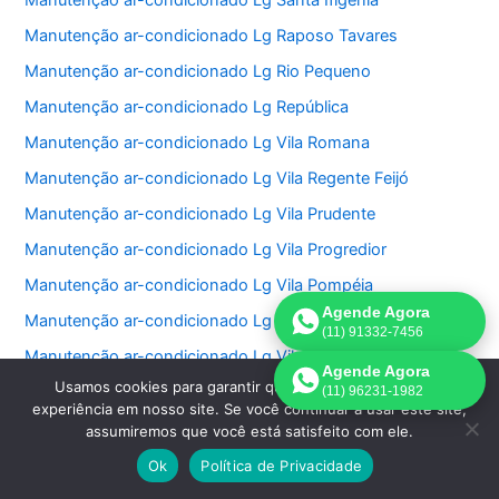
Manutenção ar-condicionado Lg Santa Ifigênia
Manutenção ar-condicionado Lg Raposo Tavares
Manutenção ar-condicionado Lg Rio Pequeno
Manutenção ar-condicionado Lg República
Manutenção ar-condicionado Lg Vila Romana
Manutenção ar-condicionado Lg Vila Regente Feijó
Manutenção ar-condicionado Lg Vila Prudente
Manutenção ar-condicionado Lg Vila Progredior
Manutenção ar-condicionado Lg Vila Pompéia
Agende Agora
Manutenção ar-condicionado Lg Vila Olímpia
(11) 91332-7456
Manutenção ar-condicionado Lg Vila Nova Conceição
Agende Agora
Usamos cookies para garantir que oferecemos a melhor
Manutenção ar-condicionado Lg Vila Nivi
(11) 96231-1982
experiência em nosso site. Se você continuar a usar este site,
Manutenção ar-condicionado Lg Vila Medeiros
assumiremos que você está satisfeito com ele.
Manutenção ar-condicionado Lg Vila Matilde
Ok
Política de Privacidade
Manutenção ar-condicionado Lg Vila Mariana