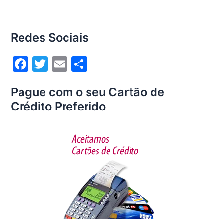
Redes Sociais
F
T
E
S
a
w
m
h
Pague com o seu Cartão de
c
itt
ai
ar
Crédito Preferido
e
er
l
e
b
o
o
k