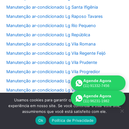
Manutenção ar-condicionado Lg Santa Ifigênia
Manutenção ar-condicionado Lg Raposo Tavares
Manutenção ar-condicionado Lg Rio Pequeno
Manutenção ar-condicionado Lg República
Manutenção ar-condicionado Lg Vila Romana
Manutenção ar-condicionado Lg Vila Regente Feijó
Manutenção ar-condicionado Lg Vila Prudente
Manutenção ar-condicionado Lg Vila Progredior
Manutenção ar-condicionado Lg Vila Pompéia
Agende Agora
(11) 91332-7456
Manutenção ar-condicionado Lg Vila Olímpia
Agende Agora
Manutenção ar-condicionado Lg Vila Nova Conceição
Usamos cookies para garantir que oferecemos a melhor
(11) 96231-1982
experiência em nosso site. Se você continuar a usar este site,
Manutenção ar-condicionado Lg Vila Nivi
assumiremos que você está satisfeito com ele.
Manutenção ar-condicionado Lg Vila Medeiros
Ok
Política de Privacidade
Manutenção ar-condicionado Lg Vila Matilde