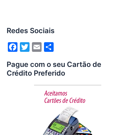
Redes Sociais
F
T
E
S
a
w
m
h
Pague com o seu Cartão de
c
itt
ai
ar
Crédito Preferido
e
er
l
e
b
o
o
k