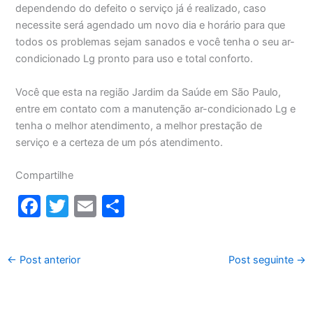
dependendo do defeito o serviço já é realizado, caso
necessite será agendado um novo dia e horário para que
todos os problemas sejam sanados e você tenha o seu ar-
condicionado Lg pronto para uso e total conforto.
Você que esta na região Jardim da Saúde em São Paulo,
entre em contato com a manutenção ar-condicionado Lg e
tenha o melhor atendimento, a melhor prestação de
serviço e a certeza de um pós atendimento.
Compartilhe
F
T
E
S
a
w
m
h
c
itt
ai
ar
←
Post anterior
Post seguinte
→
e
er
l
e
b