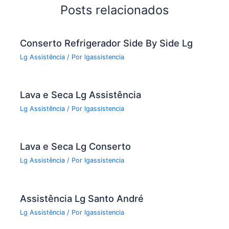
o
Posts relacionados
o
k
Conserto Refrigerador Side By Side Lg
Lg Assistência
/ Por
lgassistencia
Lava e Seca Lg Assistência
Lg Assistência
/ Por
lgassistencia
Lava e Seca Lg Conserto
Lg Assistência
/ Por
lgassistencia
Assistência Lg Santo André
Lg Assistência
/ Por
lgassistencia