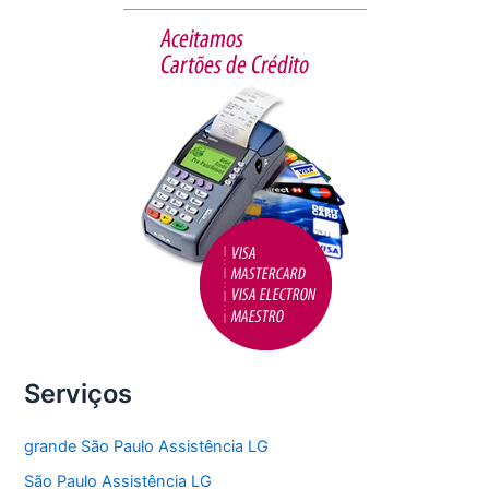
b
o
o
k
Serviços
grande São Paulo Assistência LG
São Paulo Assistência LG