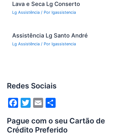
Lava e Seca Lg Conserto
Lg Assistência
/ Por
lgassistencia
Assistência Lg Santo André
Lg Assistência
/ Por
lgassistencia
Redes Sociais
F
T
E
S
a
w
m
h
Pague com o seu Cartão de
c
itt
ai
ar
Crédito Preferido
e
er
l
e