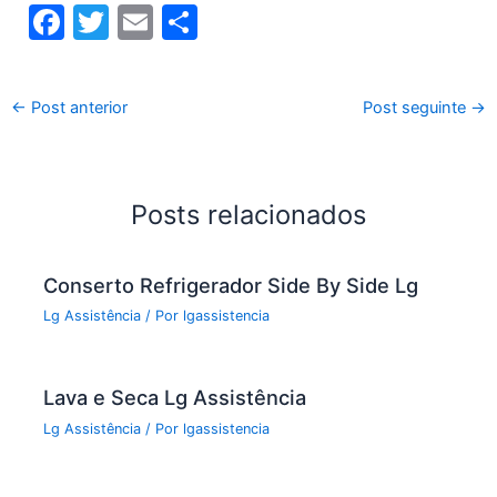
F
T
E
S
a
w
m
h
c
itt
ai
ar
←
Post anterior
Post seguinte
→
e
er
l
e
b
o
Posts relacionados
o
k
Conserto Refrigerador Side By Side Lg
Lg Assistência
/ Por
lgassistencia
Lava e Seca Lg Assistência
Lg Assistência
/ Por
lgassistencia