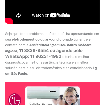
Seja qual for o problema, defeito ou falha apresentando em
seu
eletrodoméstico ou ar-condicionado Lg
, entre em
contato com a
Assistência Lg em seu bairro Chácara
11 3836-9554 ou agende pelo
Inglesa,
WhatsApp: 11 96231-1982
e tenha o melhor
diagnóstico, a melhor assistência técnica e a melhor
solução para o seu eletrodoméstico e ar-condicionado
Lg
em São Paulo
.