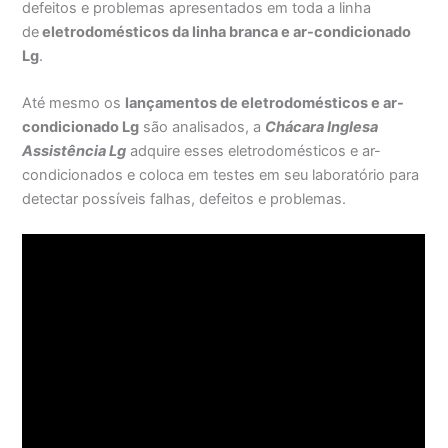
defeitos e problemas apresentados em toda a linha
de
eletrodomésticos da linha branca e ar-condicionado
Lg
.
Até mesmo os
lançamentos de eletrodomésticos e ar-
condicionado Lg
são analisados, a
Chácara Inglesa
Assistência Lg
adquire esses eletrodomésticos e ar-
condicionados e coloca em testes em seu laboratório para
detectar possíveis falhas, defeitos e problemas.