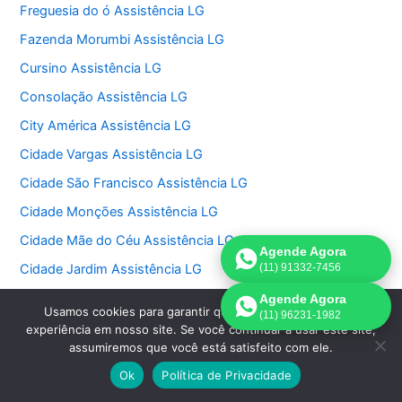
Freguesia do ó Assistência LG
Fazenda Morumbi Assistência LG
Cursino Assistência LG
Consolação Assistência LG
City América Assistência LG
Cidade Vargas Assistência LG
Cidade São Francisco Assistência LG
Cidade Monções Assistência LG
Cidade Mãe do Céu Assistência LG
Agende Agora
Cidade Jardim Assistência LG
(11) 91332-7456
Chora Menino Assistência LG
Agende Agora
Usamos cookies para garantir que oferecemos a melhor
(11) 96231-1982
Chácara Santo Antonio Assistência LG
experiência em nosso site. Se você continuar a usar este site,
assumiremos que você está satisfeito com ele.
Chácara Monte Alegre Assistência LG
Ok
Política de Privacidade
Chácara Klabin Assistência LG