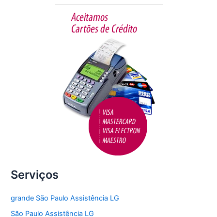
b
o
o
k
Serviços
grande São Paulo Assistência LG
São Paulo Assistência LG