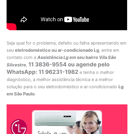
Seja qual for o problema, defeito ou falha apresentando em
seu
eletrodoméstico ou ar-condicionado Lg
, entre em
contato com a
Assistência Lg em seu bairro Vila São
11 3836-9554 ou agende pelo
Silvestre,
WhatsApp: 11 96231-1982
e tenha o melhor
diagnóstico, a melhor assistência técnica e a melhor
solução para o seu eletrodoméstico e ar-condicionado
Lg
em São Paulo
.