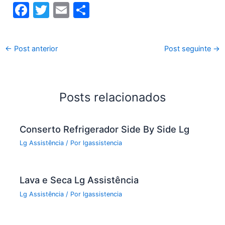
F
T
E
S
a
w
m
h
c
itt
ai
ar
←
Post anterior
Post seguinte
→
e
er
l
e
b
o
Posts relacionados
o
k
Conserto Refrigerador Side By Side Lg
Lg Assistência
/ Por
lgassistencia
Lava e Seca Lg Assistência
Lg Assistência
/ Por
lgassistencia