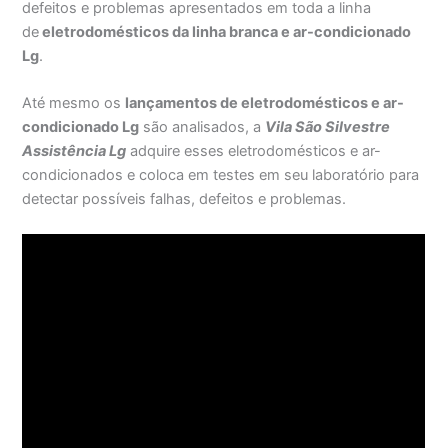
defeitos e problemas apresentados em toda a linha
de
eletrodomésticos da linha branca e ar-condicionado
Lg
.
Até mesmo os
lançamentos de eletrodomésticos e ar-
condicionado Lg
são analisados, a
Vila São Silvestre
Assistência Lg
adquire esses eletrodomésticos e ar-
condicionados e coloca em testes em seu laboratório para
detectar possíveis falhas, defeitos e problemas.