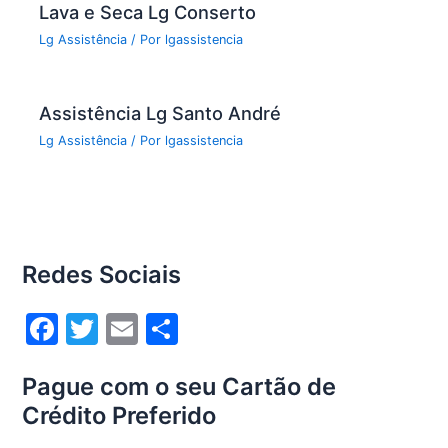
Lava e Seca Lg Conserto
Lg Assistência
/ Por
lgassistencia
Assistência Lg Santo André
Lg Assistência
/ Por
lgassistencia
Redes Sociais
F
T
E
S
a
w
m
h
Pague com o seu Cartão de
c
itt
ai
ar
Crédito Preferido
e
er
l
e