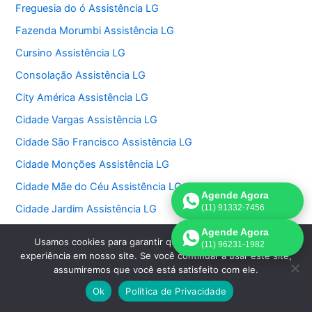
Freguesia do ó Assistência LG
Fazenda Morumbi Assistência LG
Cursino Assistência LG
Consolação Assistência LG
City América Assistência LG
Cidade Vargas Assistência LG
Cidade São Francisco Assistência LG
Cidade Monções Assistência LG
Cidade Mãe do Céu Assistência LG
Agende Agora
Cidade Jardim Assistência LG
(11) 91332-7456
Chora Menino Assistência LG
Agende Agora
Usamos cookies para garantir que oferecemos a melhor
(11) 96231-1982
Chácara Santo Antonio Assistência LG
experiência em nosso site. Se você continuar a usar este site,
assumiremos que você está satisfeito com ele.
Chácara Monte Alegre Assistência LG
Ok
Política de Privacidade
Chácara Klabin Assistência LG