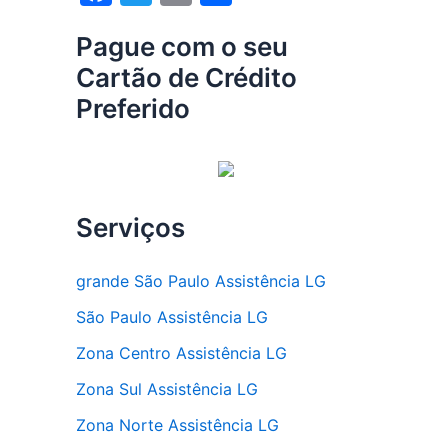
a
w
m
h
Pague com o seu
c
itt
ai
ar
Cartão de Crédito
e
er
l
e
Preferido
b
o
o
k
Serviços
grande São Paulo Assistência LG
São Paulo Assistência LG
Zona Centro Assistência LG
Zona Sul Assistência LG
Zona Norte Assistência LG