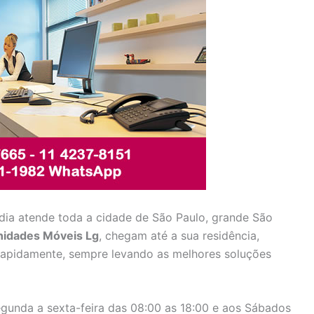
dia atende toda a cidade de São Paulo, grande São
nidades Móveis Lg
, chegam até a sua residência,
 rapidamente, sempre levando as melhores soluções
gunda a sexta-feira das 08:00 as 18:00 e aos Sábados