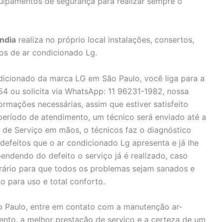
quipamentos de segurança para realizar sempre o
ndia
realiza no próprio local instalações, consertos,
s de ar condicionado Lg.
ndicionado da marca LG em São Paulo, você liga para a
4 ou solicita via WhatsApp: 11 96231-1982, nossa
ormações necessárias, assim que estiver satisfeito
eríodo de atendimento, um técnico será enviado até a
 de Serviço em mãos, o técnicos faz o diagnóstico
defeitos que o ar condicionado Lg apresenta e já lhe
ndendo do defeito o serviço já é realizado, caso
rário para que todos os problemas sejam sanados e
o para uso e total conforto.
o Paulo, entre em contato com a manutenção ar-
nto, a melhor prestação de serviço e a certeza de um