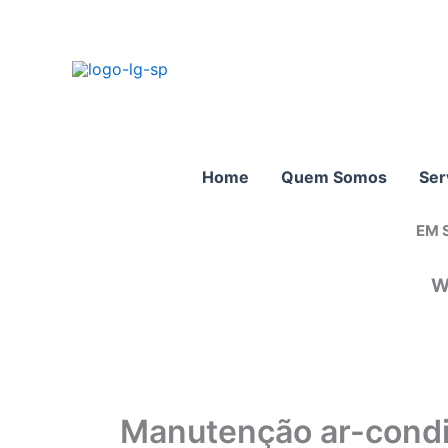
Ir
para
o
conteúdo
Home
Quem Somos
Ser
EM 
W
Manutenção ar-condi