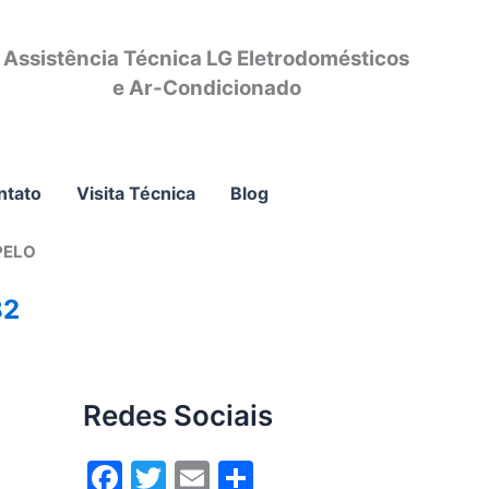
Assistência Técnica LG Eletrodomésticos
e Ar-Condicionado
ntato
Visita Técnica
Blog
PELO
82
Redes Sociais
F
T
E
S