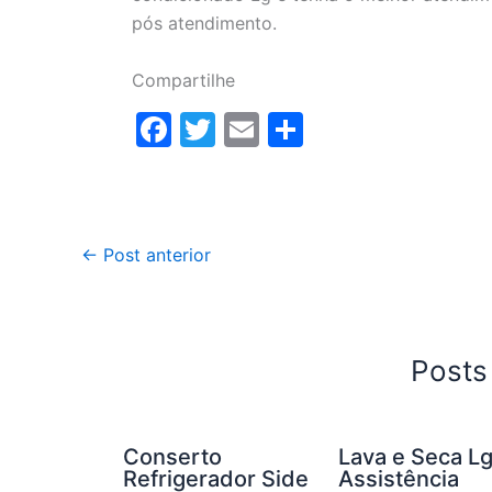
pós atendimento.
Compartilhe
F
T
E
S
a
w
m
h
c
itt
ai
ar
e
er
l
e
←
Post anterior
b
o
o
k
Posts
Conserto
Lava e Seca L
Refrigerador Side
Assistência