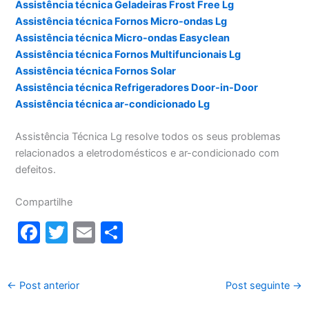
Assistência técnica Geladeiras Frost Free Lg
Assistência técnica Fornos Micro-ondas Lg
Assistência técnica Micro-ondas Easyclean
Assistência técnica Fornos Multifuncionais Lg
Assistência técnica Fornos Solar
Assistência técnica Refrigeradores Door-in-Door
Assistência técnica ar-condicionado Lg
Assistência Técnica Lg resolve todos os seus problemas
relacionados a eletrodomésticos e ar-condicionado com
defeitos.
Compartilhe
F
T
E
S
a
w
m
h
c
itt
ai
ar
←
Post anterior
Post seguinte
→
e
er
l
e