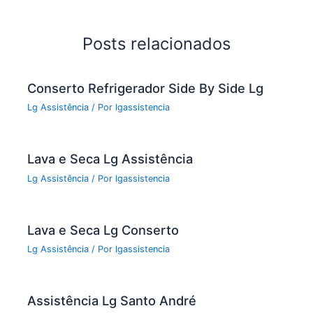
b
o
Posts relacionados
o
k
Conserto Refrigerador Side By Side Lg
Lg Assistência
/ Por
lgassistencia
Lava e Seca Lg Assistência
Lg Assistência
/ Por
lgassistencia
Lava e Seca Lg Conserto
Lg Assistência
/ Por
lgassistencia
Assistência Lg Santo André