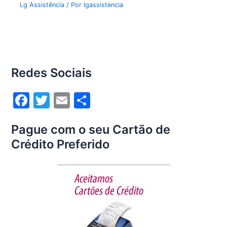
Lg Assistência
/ Por
lgassistencia
Redes Sociais
F
T
E
S
a
w
m
h
Pague com o seu Cartão de
c
itt
ai
ar
Crédito Preferido
e
er
l
e
b
o
o
k