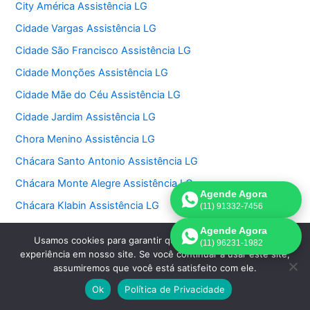
City América Assistência LG
Cidade Vargas Assistência LG
Cidade São Francisco Assistência LG
Cidade Monções Assistência LG
Cidade Mãe do Céu Assistência LG
Cidade Jardim Assistência LG
Chora Menino Assistência LG
Chácara Santo Antonio Assistência LG
Chácara Monte Alegre Assistência LG
Agende Agora
Chácara Klabin Assistência LG
(11) 91332-7456
Chácara Itaim Assistência LG
Agende Agora
Usamos cookies para garantir que oferecemos a melhor
(11) 96231-1982
Chácara Inglesa Assistência LG
experiência em nosso site. Se você continuar a usar este site,
assumiremos que você está satisfeito com ele.
Chácara Flora Assistência LG
Ok
Política de Privacidade
Chácara Belenzinho Assistência LG