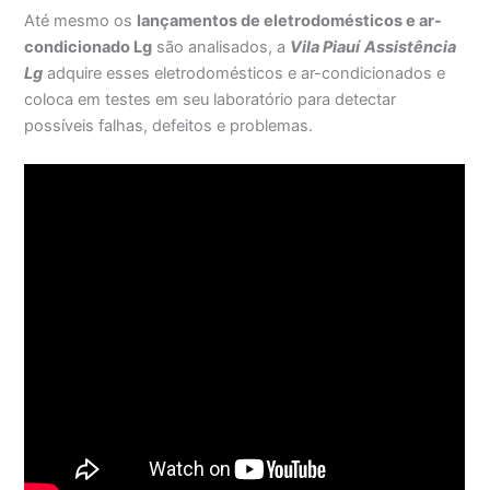
Até mesmo os
lançamentos de eletrodomésticos e ar-
condicionado Lg
são analisados, a
Vila Piauí
Assistência
Lg
adquire esses eletrodomésticos e ar-condicionados e
coloca em testes em seu laboratório para detectar
possíveis falhas, defeitos e problemas.