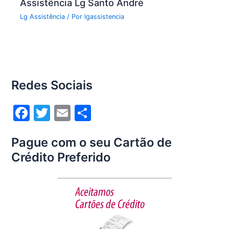
Assistência Lg Santo André
Lg Assistência
/ Por
lgassistencia
Redes Sociais
F
T
E
S
a
w
m
h
Pague com o seu Cartão de
c
itt
ai
ar
Crédito Preferido
e
er
l
e
b
o
o
k