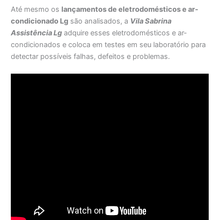
Até mesmo os
lançamentos de eletrodomésticos e ar-
condicionado Lg
são analisados, a
Vila Sabrina
Assistência Lg
adquire esses eletrodomésticos e ar-
condicionados e coloca em testes em seu laboratório para
detectar possíveis falhas, defeitos e problemas.