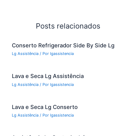
e
er
l
e
b
o
Posts relacionados
o
k
Conserto Refrigerador Side By Side Lg
Lg Assistência
/ Por
lgassistencia
Lava e Seca Lg Assistência
Lg Assistência
/ Por
lgassistencia
Lava e Seca Lg Conserto
Lg Assistência
/ Por
lgassistencia