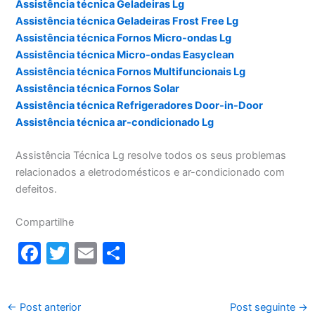
Assistência técnica Geladeiras Lg
Assistência técnica Geladeiras Frost Free Lg
Assistência técnica Fornos Micro-ondas Lg
Assistência técnica Micro-ondas Easyclean
Assistência técnica Fornos Multifuncionais Lg
Assistência técnica Fornos Solar
Assistência técnica Refrigeradores Door-in-Door
Assistência técnica ar-condicionado Lg
Assistência Técnica Lg resolve todos os seus problemas
relacionados a eletrodomésticos e ar-condicionado com
defeitos.
Compartilhe
F
T
E
S
a
w
m
h
c
itt
ai
ar
←
Post anterior
Post seguinte
→