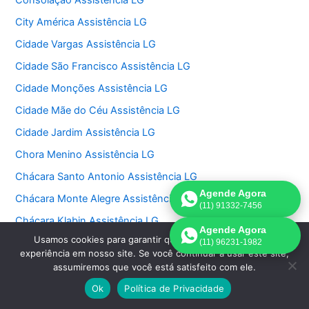
Consolação Assistência LG
City América Assistência LG
Cidade Vargas Assistência LG
Cidade São Francisco Assistência LG
Cidade Monções Assistência LG
Cidade Mãe do Céu Assistência LG
Cidade Jardim Assistência LG
Chora Menino Assistência LG
Chácara Santo Antonio Assistência LG
Agende Agora
Chácara Monte Alegre Assistência LG
(11) 91332-7456
Chácara Klabin Assistência LG
Agende Agora
Usamos cookies para garantir que oferecemos a melhor
Chácara Itaim Assistência LG
(11) 96231-1982
experiência em nosso site. Se você continuar a usar este site,
Chácara Inglesa Assistência LG
assumiremos que você está satisfeito com ele.
Chácara Flora Assistência LG
Ok
Política de Privacidade
Chácara Belenzinho Assistência LG