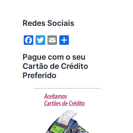
Redes Sociais
F
T
E
S
a
w
m
h
Pague com o seu
c
itt
ai
ar
Cartão de Crédito
e
er
l
e
Preferido
b
o
o
k