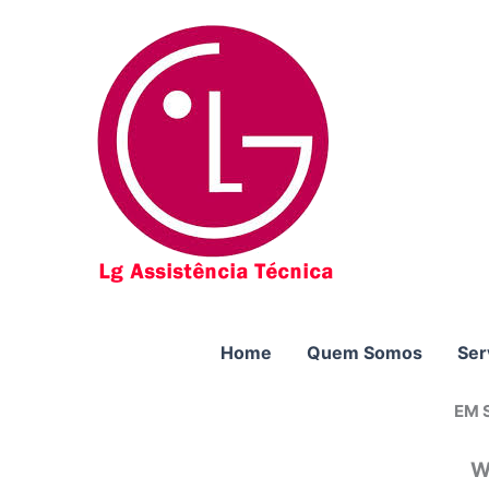
Ir
para
o
conteúdo
Home
Quem Somos
Ser
EM 
W