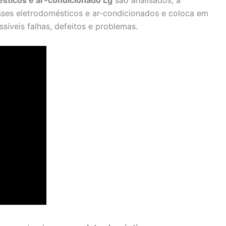
sticos e ar-condicionado Lg
são analisados, a
ses eletrodomésticos e ar-condicionados e coloca em
síveis falhas, defeitos e problemas.