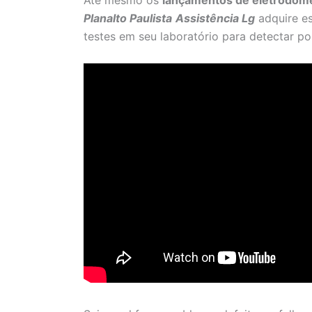
Até mesmo os
lançamentos de eletrodomé
Planalto Paulista
Assistência Lg
adquire es
testes em seu laboratório para detectar pos