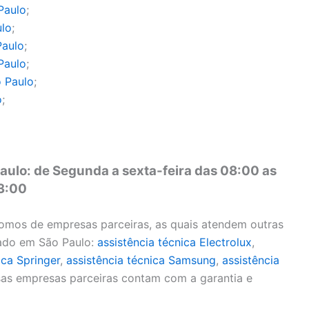
Paulo
;
ulo
;
Paulo
;
Paulo
;
 Paulo
;
o
;
aulo: de Segunda a sexta-feira das 08:00 as
13:00
omos de empresas parceiras, as quais atendem outras
nado em São Paulo:
assistência técnica Electrolux
,
ica Springer
,
assistência técnica Samsung
,
assistência
sas empresas parceiras contam com a garantia e