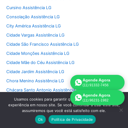
Cursino Assistência LG
Consolação Assistência LG
City América Assistência LG
Cidade Vargas Assistência LG
Cidade São Francisco Assistência LG
Cidade Monções Assistência LG
Cidade Mãe do Céu Assistência LG
Cidade Jardim Assistência LG
Agende Agora
Chora Menino Assistência LG
(11) 91332-7456
Chácara Santo Antonio Assistência LG
Agende Agora
Chácara Monte Alegre Assistência LG
Usamos cookies para garantir que oferecemos a melhor
(11) 96231-1982
experiência em nosso site. Se você continuar a usar este site,
Chácara Klabin Assistência LG
assumiremos que você está satisfeito com ele.
Chácara Itaim Assistência LG
Ok
Política de Privacidade
Chácara Inglesa Assistência LG