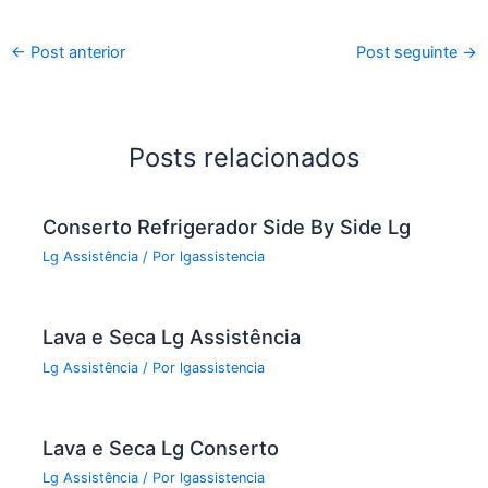
a
w
m
h
c
itt
ai
ar
←
Post anterior
Post seguinte
→
e
er
l
e
b
o
Posts relacionados
o
k
Conserto Refrigerador Side By Side Lg
Lg Assistência
/ Por
lgassistencia
Lava e Seca Lg Assistência
Lg Assistência
/ Por
lgassistencia
Lava e Seca Lg Conserto
Lg Assistência
/ Por
lgassistencia