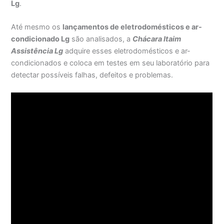
Lg
.
Até mesmo os
lançamentos de eletrodomésticos e ar-
condicionado Lg
são analisados, a
Chácara Itaim
Assistência Lg
adquire esses eletrodomésticos e ar-
condicionados e coloca em testes em seu laboratório para
detectar possíveis falhas, defeitos e problemas.