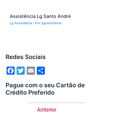
Assistência Lg Santo André
Lg Assistência
/ Por
lgassistencia
Redes Sociais
F
T
E
S
a
w
m
h
Pague com o seu Cartão de
c
itt
ai
ar
Crédito Preferido
e
er
l
e
b
o