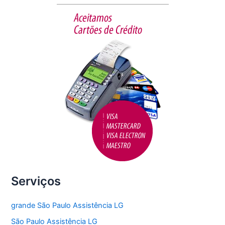
b
o
o
k
Serviços
grande São Paulo Assistência LG
São Paulo Assistência LG