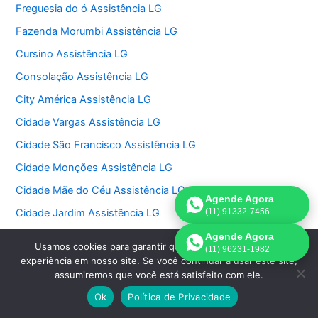
Freguesia do ó Assistência LG
Fazenda Morumbi Assistência LG
Cursino Assistência LG
Consolação Assistência LG
City América Assistência LG
Cidade Vargas Assistência LG
Cidade São Francisco Assistência LG
Cidade Monções Assistência LG
Cidade Mãe do Céu Assistência LG
Agende Agora
Cidade Jardim Assistência LG
(11) 91332-7456
Chora Menino Assistência LG
Agende Agora
Usamos cookies para garantir que oferecemos a melhor
(11) 96231-1982
Chácara Santo Antonio Assistência LG
experiência em nosso site. Se você continuar a usar este site,
assumiremos que você está satisfeito com ele.
Chácara Monte Alegre Assistência LG
Ok
Política de Privacidade
Chácara Klabin Assistência LG