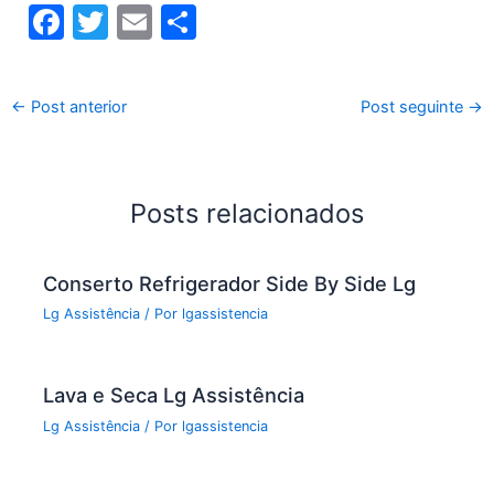
F
T
E
S
a
w
m
h
c
itt
ai
ar
←
Post anterior
Post seguinte
→
e
er
l
e
b
o
Posts relacionados
o
k
Conserto Refrigerador Side By Side Lg
Lg Assistência
/ Por
lgassistencia
Lava e Seca Lg Assistência
Lg Assistência
/ Por
lgassistencia