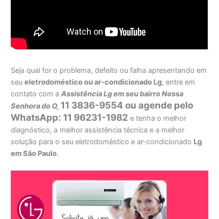
Seja qual for o problema, defeito ou falha apresentando em
seu
eletrodoméstico ou ar-condicionado Lg
, entre em
contato com a
Assistência Lg em seu bairro Nossa
11 3836-9554 ou agende pelo
Senhora do O,
WhatsApp: 11 96231-1982
e tenha o melhor
diagnóstico, a melhor assistência técnica e a melhor
solução para o seu eletrodoméstico e ar-condicionado
Lg
em São Paulo
.