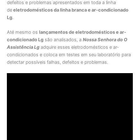
defeitos e problemas apresentados em toda a linha
de
eletrodomésticos da linha branca e ar-condicionado
Lg
.
Até mesmo os
lançamentos de eletrodomésticos e ar-
condicionado Lg
são analisados, a
Nossa Senhora do O
Assistência Lg
adquire esses eletrodomésticos e ar-
condicionados e coloca em testes em seu laboratório para
detectar possíveis falhas, defeitos e problemas.