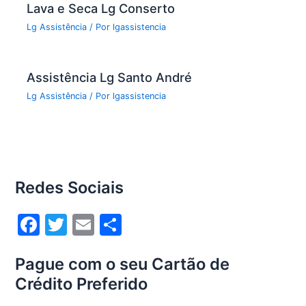
Lava e Seca Lg Conserto
Lg Assistência
/ Por
lgassistencia
Assistência Lg Santo André
Lg Assistência
/ Por
lgassistencia
Redes Sociais
F
T
E
S
a
w
m
h
Pague com o seu Cartão de
c
itt
ai
ar
Crédito Preferido
e
er
l
e