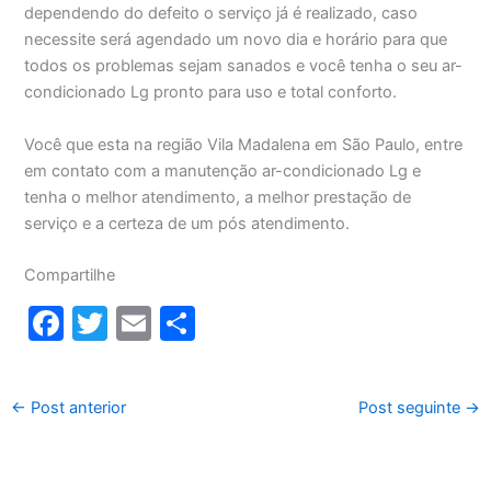
dependendo do defeito o serviço já é realizado, caso
necessite será agendado um novo dia e horário para que
todos os problemas sejam sanados e você tenha o seu ar-
condicionado Lg pronto para uso e total conforto.
Você que esta na região Vila Madalena em São Paulo, entre
em contato com a manutenção ar-condicionado Lg e
tenha o melhor atendimento, a melhor prestação de
serviço e a certeza de um pós atendimento.
Compartilhe
F
T
E
S
a
w
m
h
c
itt
ai
ar
←
Post anterior
Post seguinte
→
e
er
l
e
b