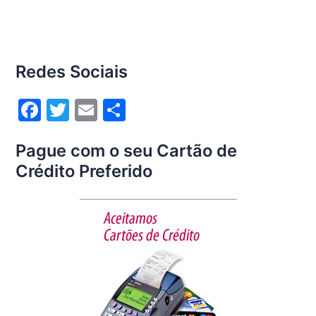
Redes Sociais
F
T
E
S
a
w
m
h
Pague com o seu Cartão de
c
itt
ai
ar
Crédito Preferido
e
er
l
e
b
o
o
k