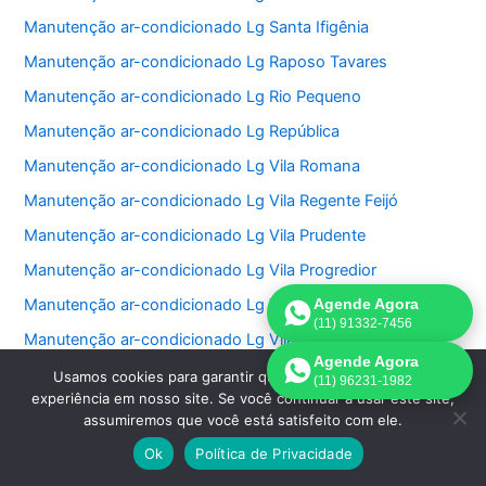
Manutenção ar-condicionado Lg Santa Ifigênia
Manutenção ar-condicionado Lg Raposo Tavares
Manutenção ar-condicionado Lg Rio Pequeno
Manutenção ar-condicionado Lg República
Manutenção ar-condicionado Lg Vila Romana
Manutenção ar-condicionado Lg Vila Regente Feijó
Manutenção ar-condicionado Lg Vila Prudente
Manutenção ar-condicionado Lg Vila Progredior
Manutenção ar-condicionado Lg Vila Pompéia
Agende Agora
(11) 91332-7456
Manutenção ar-condicionado Lg Vila Olímpia
Agende Agora
Manutenção ar-condicionado Lg Vila Nova Conceição
Usamos cookies para garantir que oferecemos a melhor
(11) 96231-1982
experiência em nosso site. Se você continuar a usar este site,
Manutenção ar-condicionado Lg Vila Nivi
assumiremos que você está satisfeito com ele.
Manutenção ar-condicionado Lg Vila Medeiros
Ok
Política de Privacidade
Manutenção ar-condicionado Lg Vila Matilde