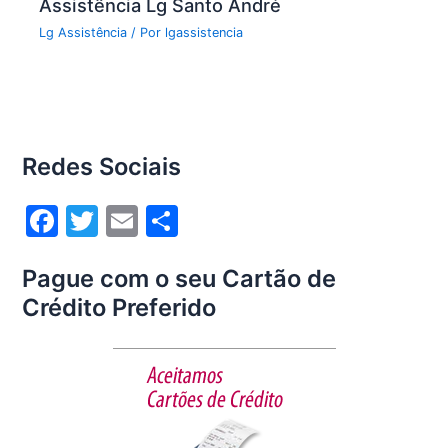
Assistência Lg Santo André
Lg Assistência
/ Por
lgassistencia
Redes Sociais
F
T
E
S
a
w
m
h
Pague com o seu Cartão de
c
itt
ai
ar
Crédito Preferido
e
er
l
e
b
o
o
k