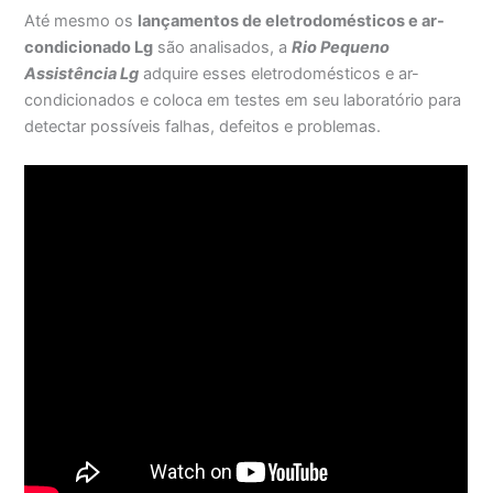
Até mesmo os
lançamentos de eletrodomésticos e ar-
condicionado Lg
são analisados, a
Rio Pequeno
Assistência Lg
adquire esses eletrodomésticos e ar-
condicionados e coloca em testes em seu laboratório para
detectar possíveis falhas, defeitos e problemas.