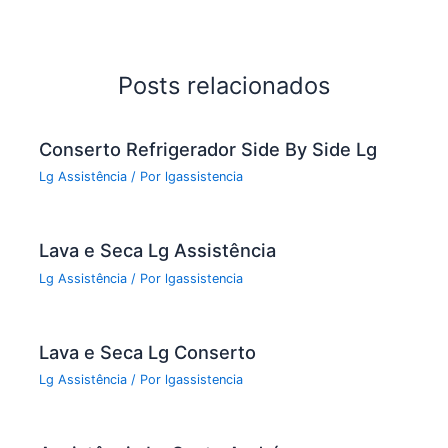
e
er
l
e
b
o
Posts relacionados
o
k
Conserto Refrigerador Side By Side Lg
Lg Assistência
/ Por
lgassistencia
Lava e Seca Lg Assistência
Lg Assistência
/ Por
lgassistencia
Lava e Seca Lg Conserto
Lg Assistência
/ Por
lgassistencia