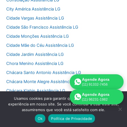
Consolação Assistência LG
City América Assistência LG
Cidade Vargas Assistência LG
Cidade São Francisco Assistência LG
Cidade Monções Assistência LG
Cidade Mãe do Céu Assistência LG
Cidade Jardim Assistência LG
Chora Menino Assistência LG
Chácara Santo Antonio Assistência LG
Agende Agora
Chácara Monte Alegre Assistência LG
(11) 91332-7456
Chácara Klabin Assistência LG
Agende Agora
Usamos cookies para garantir que oferecemos a melhor
Chácara Itaim Assistência LG
(11) 96231-1982
experiência em nosso site. Se você continuar a usar este site,
Chácara Inglesa Assistência LG
assumiremos que você está satisfeito com ele.
Chácara Flora Assistência LG
Ok
Política de Privacidade
Chácara Belenzinho Assistência LG