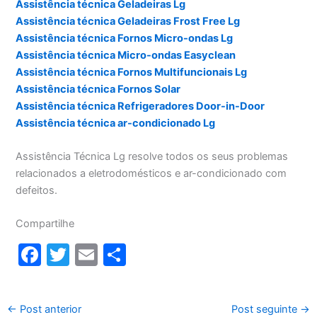
Assistência técnica Geladeiras Lg
Assistência técnica Geladeiras Frost Free Lg
Assistência técnica Fornos Micro-ondas Lg
Assistência técnica Micro-ondas Easyclean
Assistência técnica Fornos Multifuncionais Lg
Assistência técnica Fornos Solar
Assistência técnica Refrigeradores Door-in-Door
Assistência técnica ar-condicionado Lg
Assistência Técnica Lg resolve todos os seus problemas
relacionados a eletrodomésticos e ar-condicionado com
defeitos.
Compartilhe
F
T
E
S
a
w
m
h
c
itt
ai
ar
←
Post anterior
Post seguinte
→