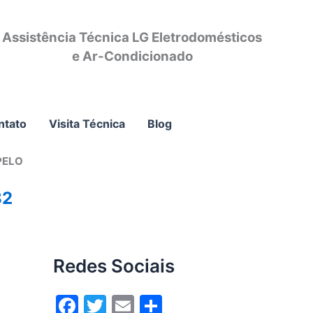
Assistência Técnica LG Eletrodomésticos
e Ar-Condicionado
ntato
Visita Técnica
Blog
PELO
82
Redes Sociais
F
T
E
S