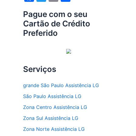
a
w
m
h
Pague com o seu
c
itt
ai
ar
Cartão de Crédito
e
er
l
e
Preferido
b
o
o
k
Serviços
grande São Paulo Assistência LG
São Paulo Assistência LG
Zona Centro Assistência LG
Zona Sul Assistência LG
Zona Norte Assistência LG