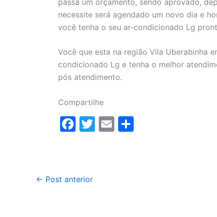
passa um orçamento, sendo aprovado, depe
necessite será agendado um novo dia e ho
você tenha o seu ar-condicionado Lg pront
Você que esta na região Vila Uberabinha 
condicionado Lg e tenha o melhor atendime
pós atendimento.
Compartilhe
F
T
E
S
a
w
m
h
c
itt
ai
ar
e
er
l
e
←
Post anterior
b
o
o