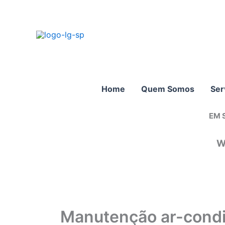
Ir
para
o
conteúdo
Home
Quem Somos
Ser
EM 
W
Manutenção ar-condi