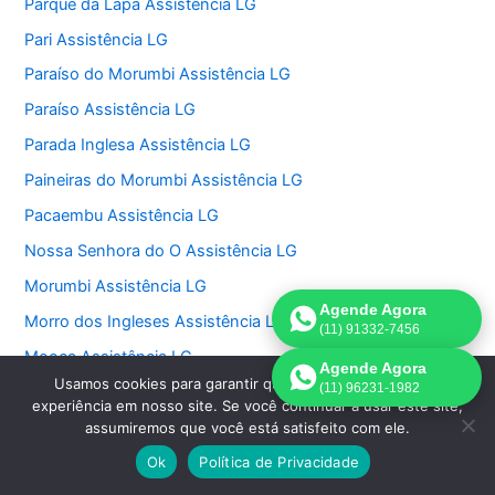
Parque da Lapa Assistência LG
Pari Assistência LG
Paraíso do Morumbi Assistência LG
Paraíso Assistência LG
Parada Inglesa Assistência LG
Paineiras do Morumbi Assistência LG
Pacaembu Assistência LG
Nossa Senhora do O Assistência LG
Morumbi Assistência LG
Agende Agora
Morro dos Ingleses Assistência LG
(11) 91332-7456
Mooca Assistência LG
Agende Agora
Usamos cookies para garantir que oferecemos a melhor
(11) 96231-1982
Moema Assistência LG
experiência em nosso site. Se você continuar a usar este site,
Mirandópolis Assistência LG
assumiremos que você está satisfeito com ele.
Ok
Política de Privacidade
Mandaqui Assistência LG