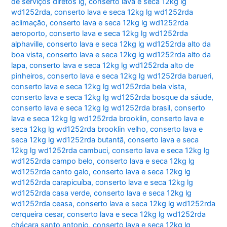
k
São
de serviços diretos lg
,
conserto lava e seca 12kg lg
wd1252rda
,
conserto lava e seca 12kg lg wd1252rda
Paulo
aclimação
,
conserto lava e seca 12kg lg wd1252rda
aeroporto
,
conserto lava e seca 12kg lg wd1252rda
alphaville
,
conserto lava e seca 12kg lg wd1252rda alto da
boa vista
,
conserto lava e seca 12kg lg wd1252rda alto da
lapa
,
conserto lava e seca 12kg lg wd1252rda alto de
pinheiros
,
conserto lava e seca 12kg lg wd1252rda barueri
,
conserto lava e seca 12kg lg wd1252rda bela vista
,
conserto lava e seca 12kg lg wd1252rda bosque da sáude
,
conserto lava e seca 12kg lg wd1252rda brasil
,
conserto
lava e seca 12kg lg wd1252rda brooklin
,
conserto lava e
seca 12kg lg wd1252rda brooklin velho
,
conserto lava e
seca 12kg lg wd1252rda butantã
,
conserto lava e seca
12kg lg wd1252rda cambuci
,
conserto lava e seca 12kg lg
wd1252rda campo belo
,
conserto lava e seca 12kg lg
wd1252rda canto galo
,
conserto lava e seca 12kg lg
wd1252rda carapicuíba
,
conserto lava e seca 12kg lg
wd1252rda casa verde
,
conserto lava e seca 12kg lg
wd1252rda ceasa
,
conserto lava e seca 12kg lg wd1252rda
cerqueira cesar
,
conserto lava e seca 12kg lg wd1252rda
chácara santo antonio
,
conserto lava e seca 12kg lg