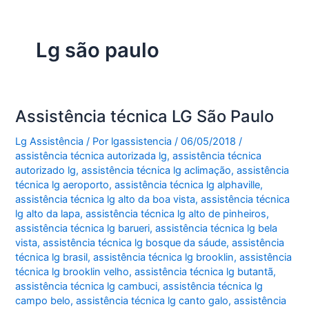
Lg são paulo
Assistência técnica LG São Paulo
Lg Assistência
/ Por
lgassistencia
/
06/05/2018
/
assistência técnica autorizada lg
,
assistência técnica
autorizado lg
,
assistência técnica lg aclimação
,
assistência
técnica lg aeroporto
,
assistência técnica lg alphaville
,
assistência técnica lg alto da boa vista
,
assistência técnica
lg alto da lapa
,
assistência técnica lg alto de pinheiros
,
assistência técnica lg barueri
,
assistência técnica lg bela
vista
,
assistência técnica lg bosque da sáude
,
assistência
técnica lg brasil
,
assistência técnica lg brooklin
,
assistência
técnica lg brooklin velho
,
assistência técnica lg butantã
,
assistência técnica lg cambuci
,
assistência técnica lg
campo belo
,
assistência técnica lg canto galo
,
assistência