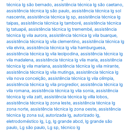
técnica lg são bernado
,
assistência técnica lg são caetano
,
assistência técnica lg são paulo
,
assistência técnica lg sol
nascente
,
assistência técnica lg sp
,
assistência técnica lg
taipas
,
assistência técnica lg tamboré
,
assistência técnica
lg tatuapé
,
assistência técnica lg tremembé
,
assistência
técnica lg vila aurora
,
assistência técnica lg vila buarque
,
assistência técnica lg vila clementino
,
assistência técnica lg
vila elvira
,
assistência técnica lg vila hamburguesa
,
assistência técnica lg vila leolpodina
,
assistência técnica lg
vila madalena
,
assistência técnica lg vila maria
,
assistência
técnica lg vila mariana
,
assistência técnica lg vila mirante
,
assistência técnica lg vila mutinga
,
assistência técnica lg
vila nova conceição
,
assistência técnica lg vila olímpia
,
assistência técnica lg vila progredior
,
assistência técnica lg
vila romana
,
assistência técnica lg vila sonia
,
assistência
técnica lg vila zatt
,
assistência técnica lg villa lobos
,
assistência técnica lg zona leste
,
assistência técnica lg
zona norte
,
assistência técnica lg zona oeste
,
assistência
técnica lg zona sul
,
autorizada lg
,
autorizado lg
,
eletrodoméstico lg
,
Lg
,
lg grande abcd
,
lg grande são
paulo
,
Lg são paulo
,
Lg sp
,
técnico lg