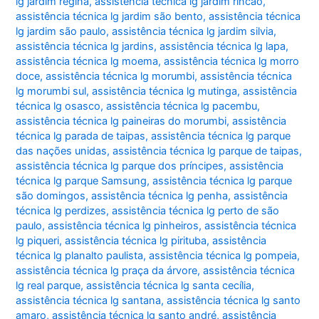
lg jardim regina
,
assistência técnica lg jardim rincão
,
assistência técnica lg jardim são bento
,
assistência técnica
lg jardim são paulo
,
assistência técnica lg jardim silvia
,
assistência técnica lg jardins
,
assistência técnica lg lapa
,
assistência técnica lg moema
,
assistência técnica lg morro
doce
,
assistência técnica lg morumbi
,
assistência técnica
lg morumbi sul
,
assistência técnica lg mutinga
,
assistência
técnica lg osasco
,
assistência técnica lg pacembu
,
assistência técnica lg paineiras do morumbi
,
assistência
técnica lg parada de taipas
,
assistência técnica lg parque
das nações unidas
,
assistência técnica lg parque de taipas
,
assistência técnica lg parque dos príncipes
,
assistência
técnica lg parque Samsung
,
assistência técnica lg parque
são domingos
,
assistência técnica lg penha
,
assistência
técnica lg perdizes
,
assistência técnica lg perto de são
paulo
,
assistência técnica lg pinheiros
,
assistência técnica
lg piqueri
,
assistência técnica lg pirituba
,
assistência
técnica lg planalto paulista
,
assistência técnica lg pompeia
,
assistência técnica lg praça da árvore
,
assistência técnica
lg real parque
,
assistência técnica lg santa cecília
,
assistência técnica lg santana
,
assistência técnica lg santo
amaro
,
assistência técnica lg santo andré
,
assistência