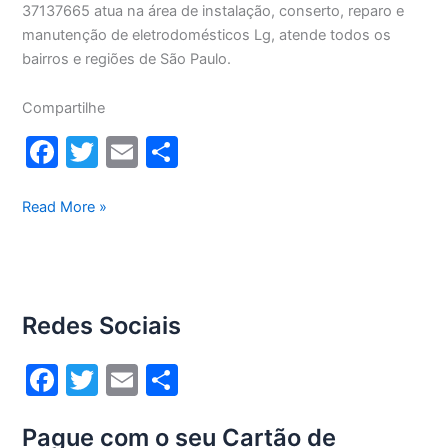
37137665 atua na área de instalação, conserto, reparo e
manutenção de eletrodomésticos Lg, atende todos os
bairros e regiões de São Paulo.
Compartilhe
F
T
E
S
a
w
m
h
c
itt
ai
ar
Assistência
Read More »
Técnica
e
er
l
e
Lg
b
no
o
seu
Redes Sociais
Bairro
o
k
F
T
E
S
a
w
m
h
Pague com o seu Cartão de
c
itt
ai
ar