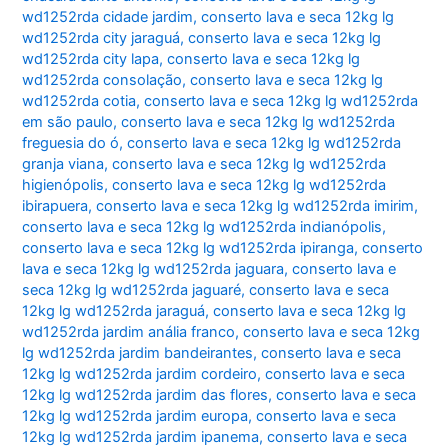
wd1252rda cidade jardim
,
conserto lava e seca 12kg lg
wd1252rda city jaraguá
,
conserto lava e seca 12kg lg
wd1252rda city lapa
,
conserto lava e seca 12kg lg
wd1252rda consolação
,
conserto lava e seca 12kg lg
wd1252rda cotia
,
conserto lava e seca 12kg lg wd1252rda
em são paulo
,
conserto lava e seca 12kg lg wd1252rda
freguesia do ó
,
conserto lava e seca 12kg lg wd1252rda
granja viana
,
conserto lava e seca 12kg lg wd1252rda
higienópolis
,
conserto lava e seca 12kg lg wd1252rda
ibirapuera
,
conserto lava e seca 12kg lg wd1252rda imirim
,
conserto lava e seca 12kg lg wd1252rda indianópolis
,
conserto lava e seca 12kg lg wd1252rda ipiranga
,
conserto
lava e seca 12kg lg wd1252rda jaguara
,
conserto lava e
seca 12kg lg wd1252rda jaguaré
,
conserto lava e seca
12kg lg wd1252rda jaraguá
,
conserto lava e seca 12kg lg
wd1252rda jardim anália franco
,
conserto lava e seca 12kg
lg wd1252rda jardim bandeirantes
,
conserto lava e seca
12kg lg wd1252rda jardim cordeiro
,
conserto lava e seca
12kg lg wd1252rda jardim das flores
,
conserto lava e seca
12kg lg wd1252rda jardim europa
,
conserto lava e seca
12kg lg wd1252rda jardim ipanema
,
conserto lava e seca