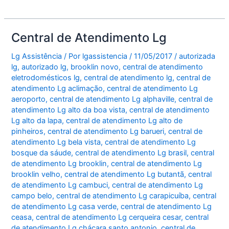
lava
e
er
l
e
e
b
seca
Central de Atendimento Lg
o
Lg
12Kg
Lg Assistência
/ Por
lgassistencia
/
11/05/2017
/
autorizada
o
lg
,
autorizado lg
,
brooklin novo
,
central de atendimento
WD1252RD(A)
k
eletrodomésticos lg
,
central de atendimento lg
,
central de
atendimento Lg aclimação
,
central de atendimento Lg
aeroporto
,
central de atendimento Lg alphaville
,
central de
atendimento Lg alto da boa vista
,
central de atendimento
Lg alto da lapa
,
central de atendimento Lg alto de
pinheiros
,
central de atendimento Lg barueri
,
central de
atendimento Lg bela vista
,
central de atendimento Lg
bosque da sáude
,
central de atendimento Lg brasil
,
central
de atendimento Lg brooklin
,
central de atendimento Lg
brooklin velho
,
central de atendimento Lg butantã
,
central
de atendimento Lg cambuci
,
central de atendimento Lg
campo belo
,
central de atendimento Lg carapicuíba
,
central
de atendimento Lg casa verde
,
central de atendimento Lg
ceasa
,
central de atendimento Lg cerqueira cesar
,
central
de atendimento Lg chácara santo antonio
,
central de