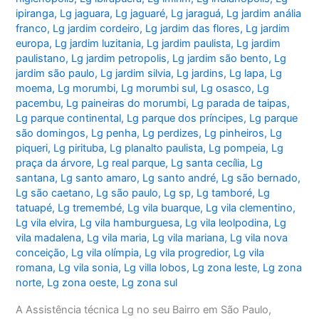
ipiranga
,
Lg jaguara
,
Lg jaguaré
,
Lg jaraguá
,
Lg jardim anália
franco
,
Lg jardim cordeiro
,
Lg jardim das flores
,
Lg jardim
europa
,
Lg jardim luzitania
,
Lg jardim paulista
,
Lg jardim
paulistano
,
Lg jardim petropolis
,
Lg jardim são bento
,
Lg
jardim são paulo
,
Lg jardim silvia
,
Lg jardins
,
Lg lapa
,
Lg
moema
,
Lg morumbi
,
Lg morumbi sul
,
Lg osasco
,
Lg
pacembu
,
Lg paineiras do morumbi
,
Lg parada de taipas
,
Lg parque continental
,
Lg parque dos príncipes
,
Lg parque
são domingos
,
Lg penha
,
Lg perdizes
,
Lg pinheiros
,
Lg
piqueri
,
Lg pirituba
,
Lg planalto paulista
,
Lg pompeia
,
Lg
praça da árvore
,
Lg real parque
,
Lg santa cecília
,
Lg
santana
,
Lg santo amaro
,
Lg santo andré
,
Lg são bernado
,
Lg são caetano
,
Lg são paulo
,
Lg sp
,
Lg tamboré
,
Lg
tatuapé
,
Lg tremembé
,
Lg vila buarque
,
Lg vila clementino
,
Lg vila elvira
,
Lg vila hamburguesa
,
Lg vila leolpodina
,
Lg
vila madalena
,
Lg vila maria
,
Lg vila mariana
,
Lg vila nova
conceição
,
Lg vila olímpia
,
Lg vila progredior
,
Lg vila
romana
,
Lg vila sonia
,
Lg villa lobos
,
Lg zona leste
,
Lg zona
norte
,
Lg zona oeste
,
Lg zona sul
A Assistência técnica Lg no seu Bairro em São Paulo,