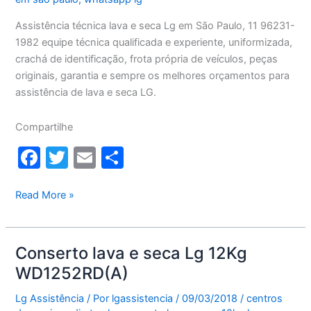
Assistência técnica lava e seca Lg em São Paulo, 11 96231-
1982 equipe técnica qualificada e experiente, uniformizada,
crachá de identificação, frota própria de veículos, peças
originais, garantia e sempre os melhores orçamentos para
assistência de lava e seca LG.
Compartilhe
F
T
E
S
a
w
m
h
c
itt
ai
ar
Assistência
Read More »
técnica
e
er
l
e
lava
b
e
Conserto lava e seca Lg 12Kg
o
seca
WD1252RD(A)
Lg
o
em
Lg Assistência
/ Por
lgassistencia
/
09/03/2018
/
centros