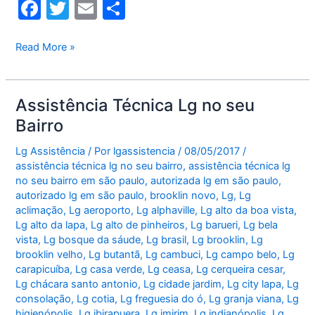
F
T
E
S
a
w
m
h
c
itt
ai
ar
Central
Read More »
de
e
er
l
e
Atendimento
b
Lg
Assistência Técnica Lg no seu
o
Bairro
o
Lg Assistência
/ Por
lgassistencia
/
08/05/2017
/
k
assistência técnica lg no seu bairro
,
assistência técnica lg
no seu bairro em são paulo
,
autorizada lg em são paulo
,
autorizado lg em são paulo
,
brooklin novo
,
Lg
,
Lg
aclimação
,
Lg aeroporto
,
Lg alphaville
,
Lg alto da boa vista
,
Lg alto da lapa
,
Lg alto de pinheiros
,
Lg barueri
,
Lg bela
vista
,
Lg bosque da sáude
,
Lg brasil
,
Lg brooklin
,
Lg
brooklin velho
,
Lg butantã
,
Lg cambuci
,
Lg campo belo
,
Lg
carapicuíba
,
Lg casa verde
,
Lg ceasa
,
Lg cerqueira cesar
,
Lg chácara santo antonio
,
Lg cidade jardim
,
Lg city lapa
,
Lg
consolação
,
Lg cotia
,
Lg freguesia do ó
,
Lg granja viana
,
Lg
higienópolis
,
Lg ibirapuera
,
Lg imirim
,
Lg indianópolis
,
Lg