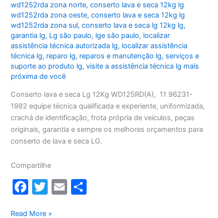
wd1252rda zona norte
,
conserto lava e seca 12kg lg
wd1252rda zona oeste
,
conserto lava e seca 12kg lg
wd1252rda zona sul
,
conserto lava e seca lg 12kg lg
,
garantia lg
,
Lg são paulo
,
lge são paulo
,
localizar
assistência técnica autorizada lg
,
localizar assistência
técnica lg
,
reparo lg
,
reparos e manutenção lg
,
serviços e
suporte ao produto lg
,
visite a assistência técnica lg mais
próxima de você
Conserto lava e seca Lg 12Kg WD125RD(A), 11 96231-
1982 equipe técnica qualificada e experiente, uniformizada,
crachá de identificação, frota própria de veículos, peças
originais, garantia e sempre os melhores orçamentos para
conserto de lava e seca LG.
Compartilhe
F
T
E
S
a
w
m
h
c
itt
ai
ar
Conserto
Read More »