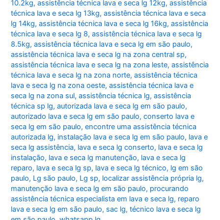
10.2kg
,
assistência técnica lava e seca lg 12kg
,
assistência
técnica lava e seca lg 13kg
,
assistência técnica lava e seca
lg 14kg
,
assistência técnica lava e seca lg 16kg
,
assistência
técnica lava e seca lg 8
,
assistência técnica lava e seca lg
8.5kg
,
assistência técnica lava e seca lg em são paulo
,
assistência técnica lava e seca lg na zona central sp
,
assistência técnica lava e seca lg na zona leste
,
assistência
técnica lava e seca lg na zona norte
,
assistência técnica
lava e seca lg na zona oeste
,
assistência técnica lava e
seca lg na zona sul
,
assistência técnica lg
,
assistência
técnica sp lg
,
autorizada lava e seca lg em são paulo
,
autorizado lava e seca lg em são paulo
,
conserto lava e
seca lg em são paulo
,
encontre uma assistência técnica
autorizada lg
,
instalação lava e seca lg em são paulo
,
lava e
seca lg assistência
,
lava e seca lg conserto
,
lava e seca lg
instalação
,
lava e seca lg manutenção
,
lava e seca lg
reparo
,
lava e seca lg sp
,
lava e seca lg técnico
,
lg em são
paulo
,
Lg são paulo
,
Lg sp
,
localizar assistência própria lg
,
manutenção lava e seca lg em são paulo
,
procurando
assistência técnica especialista em lava e seca lg
,
reparo
lava e seca lg em são paulo
,
sac lg
,
técnico lava e seca lg
em são paulo
,
whatsapp lg