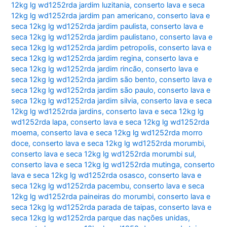
12kg lg wd1252rda jardim luzitania
,
conserto lava e seca
12kg lg wd1252rda jardim pan americano
,
conserto lava e
seca 12kg lg wd1252rda jardim paulista
,
conserto lava e
seca 12kg lg wd1252rda jardim paulistano
,
conserto lava e
seca 12kg lg wd1252rda jardim petropolis
,
conserto lava e
seca 12kg lg wd1252rda jardim regina
,
conserto lava e
seca 12kg lg wd1252rda jardim rincão
,
conserto lava e
seca 12kg lg wd1252rda jardim são bento
,
conserto lava e
seca 12kg lg wd1252rda jardim são paulo
,
conserto lava e
seca 12kg lg wd1252rda jardim silvia
,
conserto lava e seca
12kg lg wd1252rda jardins
,
conserto lava e seca 12kg lg
wd1252rda lapa
,
conserto lava e seca 12kg lg wd1252rda
moema
,
conserto lava e seca 12kg lg wd1252rda morro
doce
,
conserto lava e seca 12kg lg wd1252rda morumbi
,
conserto lava e seca 12kg lg wd1252rda morumbi sul
,
conserto lava e seca 12kg lg wd1252rda mutinga
,
conserto
lava e seca 12kg lg wd1252rda osasco
,
conserto lava e
seca 12kg lg wd1252rda pacembu
,
conserto lava e seca
12kg lg wd1252rda paineiras do morumbi
,
conserto lava e
seca 12kg lg wd1252rda parada de taipas
,
conserto lava e
seca 12kg lg wd1252rda parque das nações unidas
,