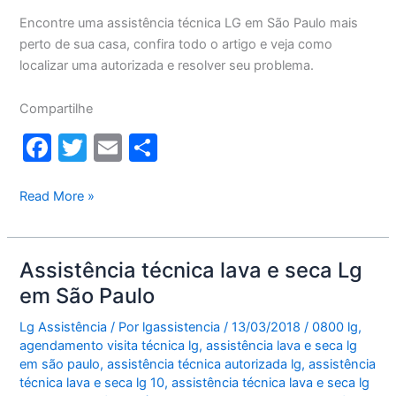
Encontre uma assistência técnica LG em São Paulo mais
perto de sua casa, confira todo o artigo e veja como
localizar uma autorizada e resolver seu problema.
Compartilhe
F
T
E
S
a
w
m
h
c
itt
ai
ar
Assistência
Read More »
técnica
e
er
l
e
LG
b
São
Assistência técnica lava e seca Lg
o
Paulo
em São Paulo
o
Lg Assistência
/ Por
lgassistencia
/
13/03/2018
/
0800 lg
,
k
agendamento visita técnica lg
,
assistência lava e seca lg
em são paulo
,
assistência técnica autorizada lg
,
assistência
técnica lava e seca lg 10
,
assistência técnica lava e seca lg