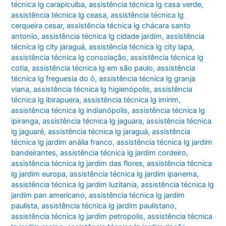
técnica lg carapicuíba
,
assistência técnica lg casa verde
,
assistência técnica lg ceasa
,
assistência técnica lg
cerqueira cesar
,
assistência técnica lg chácara santo
antonio
,
assistência técnica lg cidade jardim
,
assistência
técnica lg city jaraguá
,
assistência técnica lg city lapa
,
assistência técnica lg consolação
,
assistência técnica lg
cotia
,
assistência técnica lg em são paulo
,
assistência
técnica lg freguesia do ó
,
assistência técnica lg granja
viana
,
assistência técnica lg higienópolis
,
assistência
técnica lg ibirapuera
,
assistência técnica lg imirim
,
assistência técnica lg indianópolis
,
assistência técnica lg
ipiranga
,
assistência técnica lg jaguara
,
assistência técnica
lg jaguaré
,
assistência técnica lg jaraguá
,
assistência
técnica lg jardim anália franco
,
assistência técnica lg jardim
bandeirantes
,
assistência técnica lg jardim cordeiro
,
assistência técnica lg jardim das flores
,
assistência técnica
lg jardim europa
,
assistência técnica lg jardim ipanema
,
assistência técnica lg jardim luzitania
,
assistência técnica lg
jardim pan americano
,
assistência técnica lg jardim
paulista
,
assistência técnica lg jardim paulistano
,
assistência técnica lg jardim petropolis
,
assistência técnica