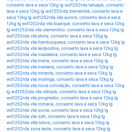
conserto lava e seca 12kg lg wd1252rda tatuapé
,
conserto
lava e seca 12kg lg wd1252rda tremembé
,
conserto lava e
seca 12kg lg wd1252rda vila aurora
,
conserto lava e seca
12kg lg wd1252rda vila buarque
,
conserto lava e seca 12kg
lg wd1252rda vila clementino
,
conserto lava e seca 12kg lg
wd1252rda vila elvira
,
conserto lava e seca 12kg lg
wd1252rda vila hamburguesa
,
conserto lava e seca 12kg lg
wd1252rda vila leolpodina
,
conserto lava e seca 12kg lg
wd1252rda vila madalena
,
conserto lava e seca 12kg lg
wd1252rda vila maria
,
conserto lava e seca 12kg lg
wd1252rda vila mariana
,
conserto lava e seca 12kg lg
wd1252rda vila mirante
,
conserto lava e seca 12kg lg
wd1252rda vila mutinga
,
conserto lava e seca 12kg lg
wd1252rda vila nova conceição
,
conserto lava e seca 12kg
lg wd1252rda vila olímpia
,
conserto lava e seca 12kg lg
wd1252rda vila progredior
,
conserto lava e seca 12kg lg
wd1252rda vila romana
,
conserto lava e seca 12kg lg
wd1252rda vila sonia
,
conserto lava e seca 12kg lg
wd1252rda vila zatt
,
conserto lava e seca 12kg lg
wd1252rda villa lobos
,
conserto lava e seca 12kg lg
wd1252rda zona leste
,
conserto lava e seca 12kg lg