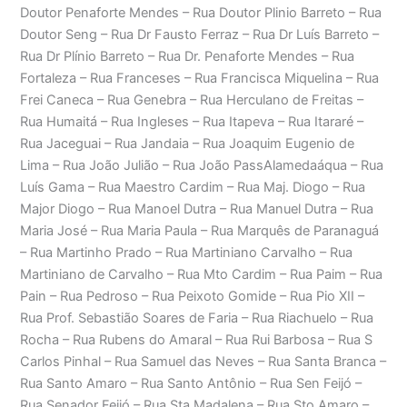
Doutor Penaforte Mendes – Rua Doutor Plinio Barreto – Rua
Doutor Seng – Rua Dr Fausto Ferraz – Rua Dr Luís Barreto –
Rua Dr Plínio Barreto – Rua Dr. Penaforte Mendes – Rua
Fortaleza – Rua Franceses – Rua Francisca Miquelina – Rua
Frei Caneca – Rua Genebra – Rua Herculano de Freitas –
Rua Humaitá – Rua Ingleses – Rua Itapeva – Rua Itararé –
Rua Jaceguai – Rua Jandaia – Rua Joaquim Eugenio de
Lima – Rua João Julião – Rua João PassAlamedaáqua – Rua
Luís Gama – Rua Maestro Cardim – Rua Maj. Diogo – Rua
Major Diogo – Rua Manoel Dutra – Rua Manuel Dutra – Rua
Maria José – Rua Maria Paula – Rua Marquês de Paranaguá
– Rua Martinho Prado – Rua Martiniano Carvalho – Rua
Martiniano de Carvalho – Rua Mto Cardim – Rua Paim – Rua
Pain – Rua Pedroso – Rua Peixoto Gomide – Rua Pio XII –
Rua Prof. Sebastião Soares de Faria – Rua Riachuelo – Rua
Rocha – Rua Rubens do Amaral – Rua Rui Barbosa – Rua S
Carlos Pinhal – Rua Samuel das Neves – Rua Santa Branca –
Rua Santo Amaro – Rua Santo Antônio – Rua Sen Feijó –
Rua Senador Feijó – Rua Sta Madalena – Rua Sto Amaro –