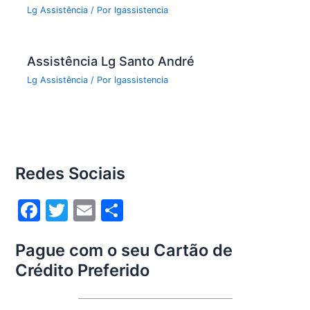
Lg Assistência
/ Por
lgassistencia
Assistência Lg Santo André
Lg Assistência
/ Por
lgassistencia
Redes Sociais
F
T
E
S
a
w
m
h
Pague com o seu Cartão de
c
itt
ai
ar
Crédito Preferido
e
er
l
e
b