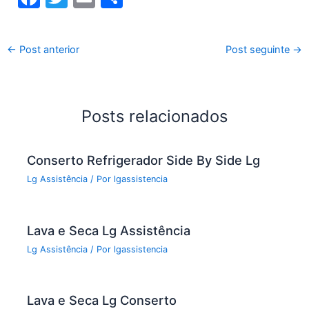
a
w
m
h
c
itt
ai
ar
←
Post anterior
Post seguinte
→
e
er
l
e
b
o
Posts relacionados
o
k
Conserto Refrigerador Side By Side Lg
Lg Assistência
/ Por
lgassistencia
Lava e Seca Lg Assistência
Lg Assistência
/ Por
lgassistencia
Lava e Seca Lg Conserto