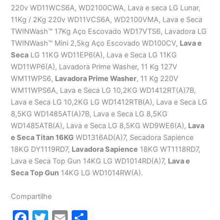
220v WD11WCS6A, WD2100CWA, Lava e seca LG Lunar,
11Kg / 2Kg 220v WD11VCS6A, WD2100VMA, Lava e Seca
TWINWash™ 17Kg Aço Escovado WD17VTS6, Lavadora LG
TWINWash™ Mini 2,5kg Aço Escovado WD100CV,
Lava e
Seca
LG 11KG WD11EP6(A), Lava e Seca LG 11KG
WD11WP6(A), Lavadora Prime Washer, 11 Kg 127V
WM11WPS6,
Lavadora Prime Washer
, 11 Kg 220V
WM11WPS6A, Lava e Seca LG 10,2KG WD1412RT(A)7B,
Lava e Seca LG 10,2KG LG WD1412RTB(A), Lava e Seca LG
8,5KG WD1485AT(A)7B, Lava e Seca LG 8,5KG
WD1485ATB(A), Lava e Seca LG 8,5KG WD9WE6(A),
Lava
e Seca Titan 16KG
WD1316AD(A)7, Secadora Sapience
18KG DY1119RD7,
Lavadora Sapience
18KG WT1118RD7,
Lava e Seca Top Gun 14KG LG WD1014RD(A)7,
Lava e
Seca Top Gun
14KG LG WD1014RW(A).
Compartilhe
F
T
E
S