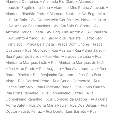
Alameda Campinas – Alameda Rio Claro – Alameda
Joaquim Eugênio de Lima – Alameda Min. Rocha Azevedo –
Alameda Ribeirão Preto – Alameda Santos – Av. Brigadeiro
Luís Antônio – Av. Conselheiro Carrão – Av. Nove de Julho
– Av. Analice Sakatauskas – Av. Antônio C. Costa – Av.
Antônio Carlos Costa – Av. Brig. Luis Antonio – Av. Paulista
– Av. Santo Amaro – Av. São Miguel Paulista – Largo São
Francisco – Praça Bela Vista – Praça Dom Orione – Praça
Quatorze – Rua Abolição – Rua Acaraú – Rua Adma Jafet –
Rua Aguiar de Barros – Rua Alm. Marques de Leão – Rua
Almirante Marques Leão – Rua Almirante Marques de Leão
– Rua Artur Prado – Rua Augusta – Rua Avanhandava – Rua
Barata Ribeiro – Rua Benjamim Constant – Rua Cap Bela
Vista – Rua Cardeal Leme – Rua Carlos Comenale – Rua
Carlos Sampaio – Rua Cincinato Braga – Rua Cons Carrão –
Rua Cons Ramalho – Rua Conselheiro Carrão – Rua
Conselheiro Ramalho – Rua Coração da Europa – Rua Dona
Adma Jafet – Rua Dona Maria Paula – Rua Dos Belgas – Rua
Doutor Fausto Ferraz – Rua Doutor Luís Barreto – Rua