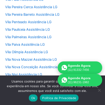
Vila Pereira Cerca Assistência LG
Vila Pereira Barreto Assistência LG
Vila Penteado Assistência LG
Vila Pauliceia Assistência LG
Vila Palmeiras Assistência LG
Vila Paiva Assistência LG
Vila Olímpia Assistência LG
Vila Nova Mazzei Assistência LG
Agende Agora
Vila Nova Conceição Assistência LG
(11) 91332-7456
Vila Nivi Assistência LG
Agende Agora
Usamos cookies para garantir que oferecemos a melhor
Vila Morumbi Assistência LG
(11) 96231-1982
experiência em nosso site. Se você continuar a usar este site,
Vila Morse Assistência LG
assumiremos que você está satisfeito com ele.
Vila Monumento Assistência LG
Ok
Política de Privacidade
Vila Medeiros Assistência LG