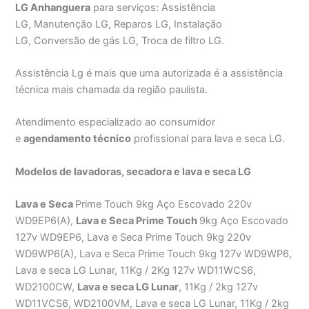
LG Anhanguera
para serviços: Assistência
LG, Manutenção LG, Reparos LG, Instalação
LG, Conversão de gás LG, Troca de filtro LG.
Assistência Lg é mais que uma autorizada é a assistência
técnica mais chamada da região paulista.
Atendimento especializado ao consumidor
e
agendamento técnico
profissional para lava e seca LG.
Modelos de
lavadoras, secadora e lava e seca
LG
Lava e Seca
Prime Touch 9kg Aço Escovado 220v
WD9EP6(A),
Lava e Seca Prime Touch
9kg Aço Escovado
127v WD9EP6, Lava e Seca Prime Touch 9kg 220v
WD9WP6(A), Lava e Seca Prime Touch 9kg 127v WD9WP6,
Lava e seca LG Lunar, 11Kg / 2Kg 127v WD11WCS6,
WD2100CW,
Lava e seca LG Lunar
, 11Kg / 2kg 127v
WD11VCS6, WD2100VM, Lava e seca LG Lunar, 11Kg / 2kg