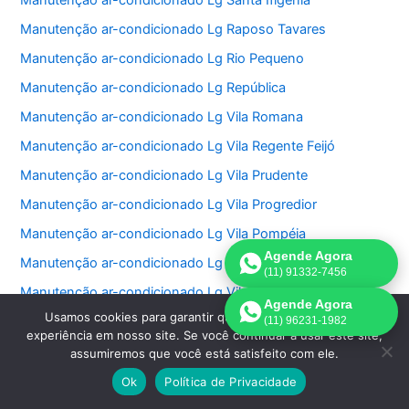
Manutenção ar-condicionado Lg Santa Ifigênia
Manutenção ar-condicionado Lg Raposo Tavares
Manutenção ar-condicionado Lg Rio Pequeno
Manutenção ar-condicionado Lg República
Manutenção ar-condicionado Lg Vila Romana
Manutenção ar-condicionado Lg Vila Regente Feijó
Manutenção ar-condicionado Lg Vila Prudente
Manutenção ar-condicionado Lg Vila Progredior
Manutenção ar-condicionado Lg Vila Pompéia
Agende Agora
Manutenção ar-condicionado Lg Vila Olímpia
(11) 91332-7456
Manutenção ar-condicionado Lg Vila Nova Conceição
Agende Agora
Usamos cookies para garantir que oferecemos a melhor
Manutenção ar-condicionado Lg Vila Nivi
(11) 96231-1982
experiência em nosso site. Se você continuar a usar este site,
Manutenção ar-condicionado Lg Vila Medeiros
assumiremos que você está satisfeito com ele.
Manutenção ar-condicionado Lg Vila Matilde
Ok
Política de Privacidade
Manutenção ar-condicionado Lg Vila Mariana