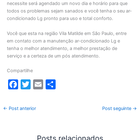
necessite será agendado um novo dia e horário para que
todos os problemas sejam sanados e você tenha o seu ar-
condicionado Lg pronto para uso e total conforto.
Você que esta na região Vila Matilde em São Paulo, entre
em contato com a manutenção ar-condicionado Lg e
tenha o melhor atendimento, a melhor prestação de
serviço e a certeza de um pós atendimento.
Compartilhe
F
T
E
S
a
w
m
h
c
itt
ai
ar
←
Post anterior
Post seguinte
→
e
er
l
e
b
o
Posts relacionados