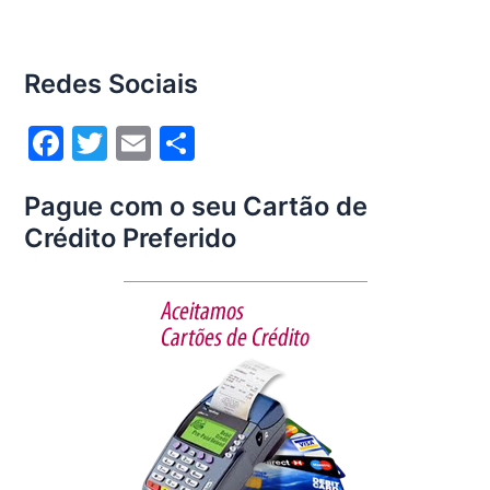
Redes Sociais
F
T
E
S
a
w
m
h
Pague com o seu Cartão de
c
itt
ai
ar
Crédito Preferido
e
er
l
e
b
o
o
k