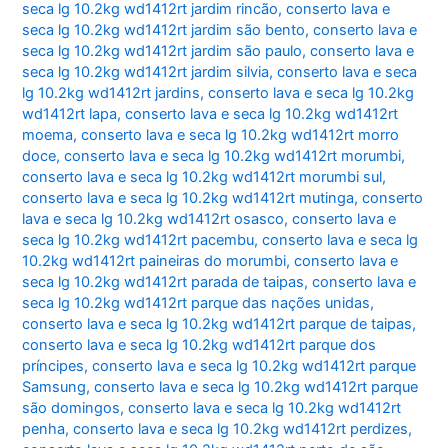
seca lg 10.2kg wd1412rt jardim rincão
,
conserto lava e
seca lg 10.2kg wd1412rt jardim são bento
,
conserto lava e
seca lg 10.2kg wd1412rt jardim são paulo
,
conserto lava e
seca lg 10.2kg wd1412rt jardim silvia
,
conserto lava e seca
lg 10.2kg wd1412rt jardins
,
conserto lava e seca lg 10.2kg
wd1412rt lapa
,
conserto lava e seca lg 10.2kg wd1412rt
moema
,
conserto lava e seca lg 10.2kg wd1412rt morro
doce
,
conserto lava e seca lg 10.2kg wd1412rt morumbi
,
conserto lava e seca lg 10.2kg wd1412rt morumbi sul
,
conserto lava e seca lg 10.2kg wd1412rt mutinga
,
conserto
lava e seca lg 10.2kg wd1412rt osasco
,
conserto lava e
seca lg 10.2kg wd1412rt pacembu
,
conserto lava e seca lg
10.2kg wd1412rt paineiras do morumbi
,
conserto lava e
seca lg 10.2kg wd1412rt parada de taipas
,
conserto lava e
seca lg 10.2kg wd1412rt parque das nações unidas
,
conserto lava e seca lg 10.2kg wd1412rt parque de taipas
,
conserto lava e seca lg 10.2kg wd1412rt parque dos
príncipes
,
conserto lava e seca lg 10.2kg wd1412rt parque
Samsung
,
conserto lava e seca lg 10.2kg wd1412rt parque
são domingos
,
conserto lava e seca lg 10.2kg wd1412rt
penha
,
conserto lava e seca lg 10.2kg wd1412rt perdizes
,