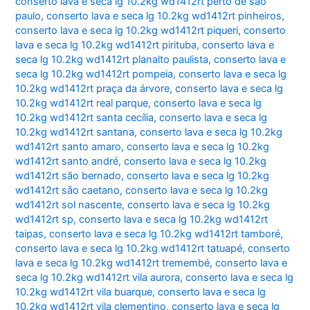
conserto lava e seca lg 10.2kg wd1412rt perto de são
paulo
,
conserto lava e seca lg 10.2kg wd1412rt pinheiros
,
conserto lava e seca lg 10.2kg wd1412rt piqueri
,
conserto
lava e seca lg 10.2kg wd1412rt pirituba
,
conserto lava e
seca lg 10.2kg wd1412rt planalto paulista
,
conserto lava e
seca lg 10.2kg wd1412rt pompeia
,
conserto lava e seca lg
10.2kg wd1412rt praça da árvore
,
conserto lava e seca lg
10.2kg wd1412rt real parque
,
conserto lava e seca lg
10.2kg wd1412rt santa cecília
,
conserto lava e seca lg
10.2kg wd1412rt santana
,
conserto lava e seca lg 10.2kg
wd1412rt santo amaro
,
conserto lava e seca lg 10.2kg
wd1412rt santo andré
,
conserto lava e seca lg 10.2kg
wd1412rt são bernado
,
conserto lava e seca lg 10.2kg
wd1412rt são caetano
,
conserto lava e seca lg 10.2kg
wd1412rt sol nascente
,
conserto lava e seca lg 10.2kg
wd1412rt sp
,
conserto lava e seca lg 10.2kg wd1412rt
taipas
,
conserto lava e seca lg 10.2kg wd1412rt tamboré
,
conserto lava e seca lg 10.2kg wd1412rt tatuapé
,
conserto
lava e seca lg 10.2kg wd1412rt tremembé
,
conserto lava e
seca lg 10.2kg wd1412rt vila aurora
,
conserto lava e seca lg
10.2kg wd1412rt vila buarque
,
conserto lava e seca lg
10.2kg wd1412rt vila clementino
,
conserto lava e seca lg