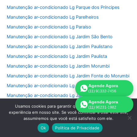
Manutenção ar-condicionado Lg Parque dos Príncipes
Manutenção ar-condicionado Lg Parelheiros
Manutenção ar-condicionado Lg Paraíso
Manutenção ar-condicionado Lg Jardim São Bento
Manutenção ar-condicionado Lg Jardim Paulistano
Manutenção ar-condicionado Lg Jardim Paulista
Manutenção ar-condicionado Lg Jardim Morumbi
Manutenção ar-condicionado Lg Jardim Fonte do Morumbi
Manutenção ar-condicionado Lg Jardim Europa
Agende Agora
(11) 91332-7456
Manutenção ar-condicionado Lg Jardim das Perdizes
Agende Agora
Manutenção ar-condicionado Lg Jardim das Acacias
Usamos cookies para garantir que oferecemos a melhor
(11) 96231-1982
experiência em nosso site. Se você continuar a usar este site,
Manutenção ar-condicionado Lg Jardim da Saúde
assumiremos que você está satisfeito com ele.
Manutenção ar-condicionado Lg Jardim Bonfiglioli
Ok
Política de Privacidade
Manutenção ar-condicionado Lg Jardim Ângela