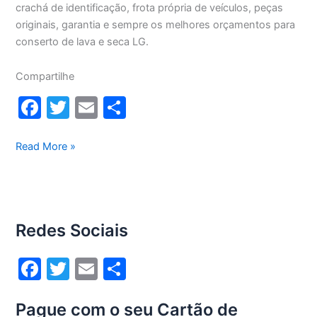
crachá de identificação, frota própria de veículos, peças
originais, garantia e sempre os melhores orçamentos para
conserto de lava e seca LG.
Compartilhe
F
T
E
S
a
w
m
h
c
itt
ai
ar
Conserto
Read More »
lava
e
er
l
e
e
b
seca
o
Lg 10,2Kg
Redes Sociais
WD1412RT(A)
o
k
F
T
E
S
a
w
m
h
Pague com o seu Cartão de
c
itt
ai
ar