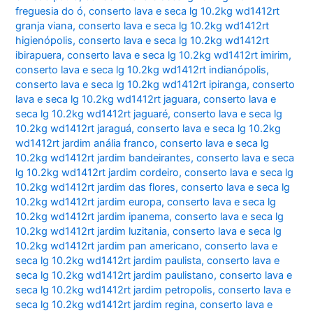
freguesia do ó
,
conserto lava e seca lg 10.2kg wd1412rt
granja viana
,
conserto lava e seca lg 10.2kg wd1412rt
higienópolis
,
conserto lava e seca lg 10.2kg wd1412rt
ibirapuera
,
conserto lava e seca lg 10.2kg wd1412rt imirim
,
conserto lava e seca lg 10.2kg wd1412rt indianópolis
,
conserto lava e seca lg 10.2kg wd1412rt ipiranga
,
conserto
lava e seca lg 10.2kg wd1412rt jaguara
,
conserto lava e
seca lg 10.2kg wd1412rt jaguaré
,
conserto lava e seca lg
10.2kg wd1412rt jaraguá
,
conserto lava e seca lg 10.2kg
wd1412rt jardim anália franco
,
conserto lava e seca lg
10.2kg wd1412rt jardim bandeirantes
,
conserto lava e seca
lg 10.2kg wd1412rt jardim cordeiro
,
conserto lava e seca lg
10.2kg wd1412rt jardim das flores
,
conserto lava e seca lg
10.2kg wd1412rt jardim europa
,
conserto lava e seca lg
10.2kg wd1412rt jardim ipanema
,
conserto lava e seca lg
10.2kg wd1412rt jardim luzitania
,
conserto lava e seca lg
10.2kg wd1412rt jardim pan americano
,
conserto lava e
seca lg 10.2kg wd1412rt jardim paulista
,
conserto lava e
seca lg 10.2kg wd1412rt jardim paulistano
,
conserto lava e
seca lg 10.2kg wd1412rt jardim petropolis
,
conserto lava e
seca lg 10.2kg wd1412rt jardim regina
,
conserto lava e