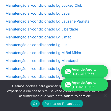
Manutenção ar-condicionado Lg Jockey Club
Manutenção ar-condicionado Lg Lapa
Manutenção ar-condicionado Lg Lauzane Paulista
Manutenção ar-condicionado Lg Liberdade
Manutenção ar-condicionado Lg Limão
Manutenção ar-condicionado Lg Luz
Manutenção ar-condicionado Lg M Boi Mirim
Manutenção ar-condicionado Lg Mandaqui
Manutenção ar-condicionado Lg Moema
Agende Agora
(11) 91332-7456
Manutenção ar-condicionado Lg Mooca
Agende Agora
Manutenção ar-condicionado Lg Morumbi
Usamos cookies para garantir que oferecemos a melhor
(11) 96231-1982
experiência em nosso site. Se você continuar a usar este site,
Manutenção ar-condicionado Lg Pacaembu
assumiremos que você está satisfeito com ele.
Manutenção ar-condicionado Lg Paineiras do Morumbi
Ok
Política de Privacidade
Manutenção ar-condicionado Lg Vila Sônia