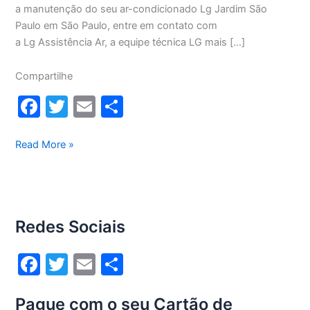
a manutenção do seu ar-condicionado Lg Jardim São
Paulo em São Paulo, entre em contato com
a Lg Assistência Ar, a equipe técnica LG mais […]
Compartilhe
F
T
E
S
a
w
m
h
c
itt
ai
ar
Manutenção
Read More »
ar-
e
er
l
e
condicionado
b
Lg
o
Jardim
Redes Sociais
São
o
Paulo
k
F
T
E
S
a
w
m
h
Pague com o seu Cartão de
c
itt
ai
ar