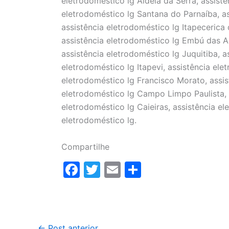
eletrodoméstico lg Aldeia da Serra, assistê
eletrodoméstico lg Santana do Parnaíba, a
assistência eletrodoméstico lg Itapecerica
assistência eletrodoméstico lg Embú das Ar
assistência eletrodoméstico lg Juquitiba, a
eletrodoméstico lg Itapevi, assistência el
eletrodoméstico lg Francisco Morato, assis
eletrodoméstico lg Campo Limpo Paulista, a
eletrodoméstico lg Caieiras, assistência el
eletrodoméstico lg.
Compartilhe
F
T
E
S
a
w
m
h
c
itt
ai
ar
e
er
l
e
←
Post anterior