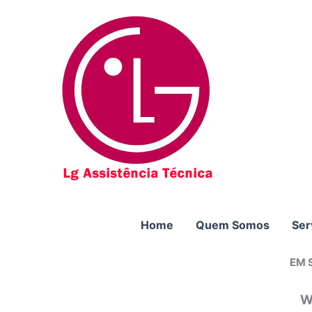
Ir
para
o
conteúdo
Home
Quem Somos
Ser
EM 
W