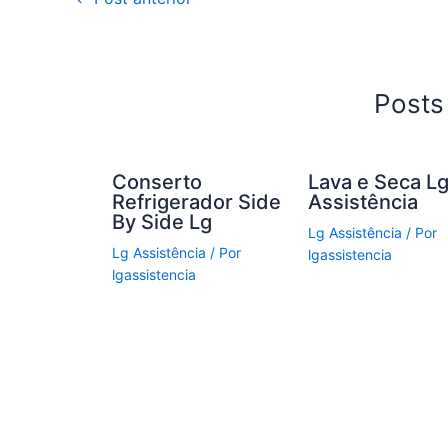
b
o
o
k
Posts
Conserto
Lava e Seca L
Refrigerador Side
Assistência
By Side Lg
Lg Assistência
/ Por
Lg Assistência
/ Por
lgassistencia
lgassistencia