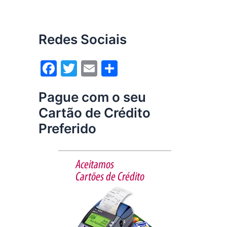
Redes Sociais
F
T
E
S
a
w
m
h
Pague com o seu
c
itt
ai
ar
Cartão de Crédito
e
er
l
e
Preferido
b
o
o
k