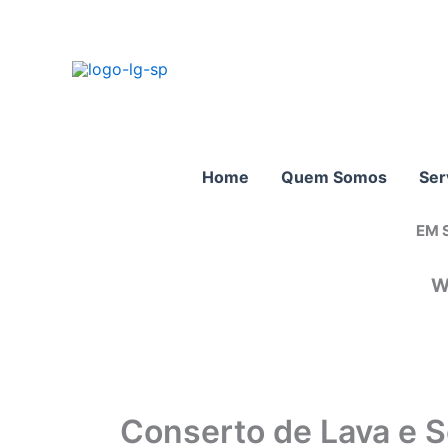
Ir
para
o
conteúdo
Home
Quem Somos
Ser
EM 
W
Conserto de Lava e 