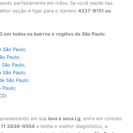
nando perfeitamente em mãos. Se você reside nas
melhor opção é ligar para o número
4237-8151 ou
em todos os bairros e regiões de São Paulo:
e São Paulo
;
ão Paulo
;
 São Paulo
;
e São Paulo
;
de São Paulo
;
o Paulo
;
BCD
;
.
a apresentando em sua
lava e seca Lg
, entre em contato
11 3836-9554
e tenha o melhor diagnóstico, a