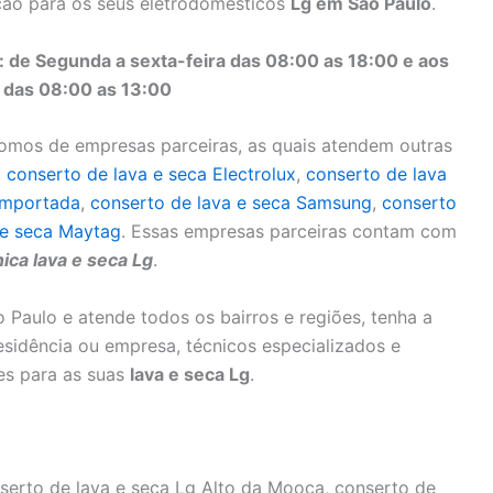
ução para os seus eletrodomésticos
Lg em São Paulo
.
 de Segunda a sexta-feira das 08:00 as 18:00 e aos
 das 08:00 as 13:00
omos de empresas parceiras, as quais atendem outras
:
conserto de lava e seca Electrolux
,
conserto de lava
 Importada
,
conserto de lava e seca Samsung
,
conserto
 e seca Maytag
. Essas empresas parceiras contam com
ica lava e seca Lg
.
 Paulo e atende todos os bairros e regiões, tenha a
esidência ou empresa, técnicos especializados e
ões para as suas
lava e seca Lg
.
serto de lava e seca Lg Alto da Mooca, conserto de