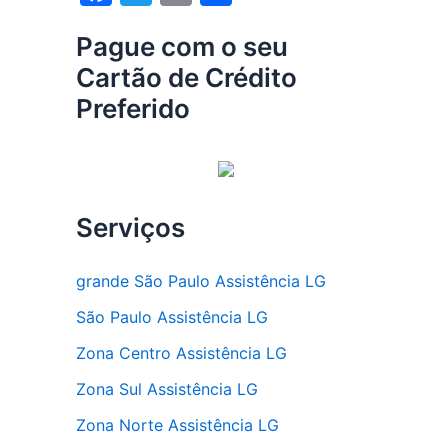
a
w
m
h
Pague com o seu
c
itt
ai
ar
Cartão de Crédito
e
er
l
e
Preferido
b
o
o
k
Serviços
grande São Paulo Assistência LG
São Paulo Assistência LG
Zona Centro Assistência LG
Zona Sul Assistência LG
Zona Norte Assistência LG