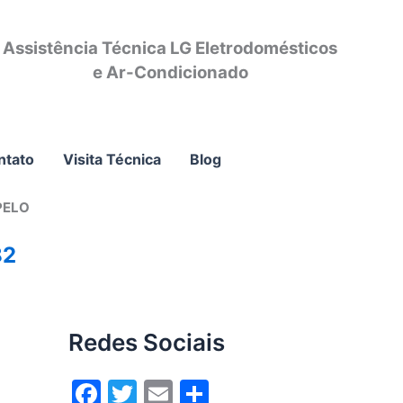
Assistência Técnica LG Eletrodomésticos
e Ar-Condicionado
ntato
Visita Técnica
Blog
PELO
82
Redes Sociais
F
T
E
S