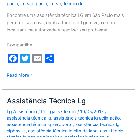
paulo
,
Lg são paulo
,
Lg sp
,
técnico lg
Encontre uma assistência técnica LG em São Paulo mais
perto de sua casa, confira todo o artigo e veja como
localizar uma autorizada e resolver seu problema.
Compartilhe
F
T
E
S
a
w
m
h
c
itt
ai
ar
Assistência
Read More »
técnica
e
er
l
e
LG
b
São
Assistência Técnica Lg
o
Paulo
Lg Assistência
/ Por
lgassistencia
/
10/05/2017
/
o
assistência técnica lg
,
assistência técnica lg aclimação
,
k
assistência técnica lg aeroporto
,
assistência técnica lg
alphaville
,
assistência técnica lg alto da lapa
,
assistência