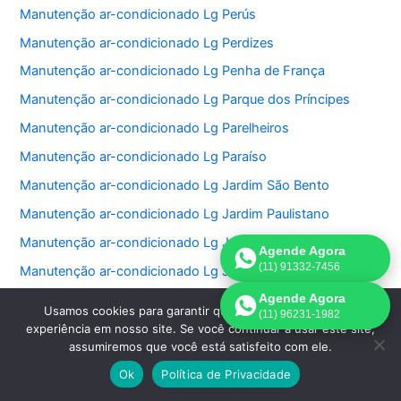
Manutenção ar-condicionado Lg Perús
Manutenção ar-condicionado Lg Perdizes
Manutenção ar-condicionado Lg Penha de França
Manutenção ar-condicionado Lg Parque dos Príncipes
Manutenção ar-condicionado Lg Parelheiros
Manutenção ar-condicionado Lg Paraíso
Manutenção ar-condicionado Lg Jardim São Bento
Manutenção ar-condicionado Lg Jardim Paulistano
Manutenção ar-condicionado Lg Jardim Paulista
Agende Agora
(11) 91332-7456
Manutenção ar-condicionado Lg Jardim Morumbi
Agende Agora
Manutenção ar-condicionado Lg Jardim Fonte do Morumbi
Usamos cookies para garantir que oferecemos a melhor
(11) 96231-1982
Manutenção ar-condicionado Lg Jardim Europa
experiência em nosso site. Se você continuar a usar este site,
assumiremos que você está satisfeito com ele.
Manutenção ar-condicionado Lg Jardim das Perdizes
Ok
Política de Privacidade
Manutenção ar-condicionado Lg Jardim das Acacias