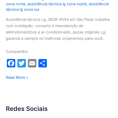
zona norte
,
assistência técnica lg zona oeste
,
assistência
técnica lg zona sul
Assistência técnica Lg, 3836-9554 em São Paulo trabalha
com instalação, conserto e manutenção de
eletrodomésticos e ar-condicionado, peças originais Lg,
garantia e sempre os melhores orçamentos para você.
Compartilhe
F
T
E
S
a
w
m
h
c
itt
ai
ar
Assistência
Read More »
Técnica
e
er
l
e
Lg
b
o
Redes Sociais
o