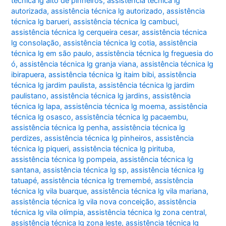
técnica lg alto de pinheiros
,
assistência técnica lg
autorizada
,
assistência técnica lg autorizado
,
assistência
técnica lg barueri
,
assistência técnica lg cambuci
,
assistência técnica lg cerqueira cesar
,
assistência técnica
lg consolação
,
assistência técnica lg cotia
,
assistência
técnica lg em são paulo
,
assistência técnica lg freguesia do
ó
,
assistência técnica lg granja viana
,
assistência técnica lg
ibirapuera
,
assistência técnica lg itaim bibi
,
assistência
técnica lg jardim paulista
,
assistência técnica lg jardim
paulistano
,
assistência técnica lg jardins
,
assistência
técnica lg lapa
,
assistência técnica lg moema
,
assistência
técnica lg osasco
,
assistência técnica lg pacaembu
,
assistência técnica lg penha
,
assistência técnica lg
perdizes
,
assistência técnica lg pinheiros
,
assistência
técnica lg piqueri
,
assistência técnica lg pirituba
,
assistência técnica lg pompeia
,
assistência técnica lg
santana
,
assistência técnica lg sp
,
assistência técnica lg
tatuapé
,
assistência técnica lg tremembé
,
assistência
técnica lg vila buarque
,
assistência técnica lg vila mariana
,
assistência técnica lg vila nova conceição
,
assistência
técnica lg vila olímpia
,
assistência técnica lg zona central
,
assistência técnica lg zona leste
,
assistência técnica lg