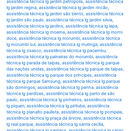
assistência técnica lg jardim petropolis
,
assistência técnica
lg jardim regina
,
assistência técnica lg jardim rincão
,
assistência técnica lg jardim são bento
,
assistência técnica
lg jardim são paulo
,
assistência técnica lg jardim silvia
,
assistência técnica lg jardins
,
assistência técnica lg lapa
,
assistência técnica lg moema
,
assistência técnica lg morro
doce
,
assistência técnica lg morumbi
,
assistência técnica
lg morumbi sul
,
assistência técnica lg mutinga
,
assistência
técnica lg osasco
,
assistência técnica lg pacembu
,
assistência técnica lg paineiras do morumbi
,
assistência
técnica lg parada de taipas
,
assistência técnica lg parque
das nações unidas
,
assistência técnica lg parque de taipas
,
assistência técnica lg parque dos príncipes
,
assistência
técnica lg parque Samsung
,
assistência técnica lg parque
são domingos
,
assistência técnica lg penha
,
assistência
técnica lg perdizes
,
assistência técnica lg perto de são
paulo
,
assistência técnica lg pinheiros
,
assistência técnica
lg piqueri
,
assistência técnica lg pirituba
,
assistência
técnica lg planalto paulista
,
assistência técnica lg pompeia
,
assistência técnica lg praça da árvore
,
assistência técnica
lg real parque
,
assistência técnica lg santa cecília
,
assistência técnica lg santana
,
assistência técnica lg santo