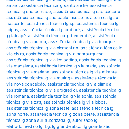
amaro
,
assistência técnica lg santo andré
,
assistência
técnica lg são bernado
,
assistência técnica lg são caetano
,
assistência técnica lg são paulo
,
assistência técnica lg sol
nascente
,
assistência técnica lg sp
,
assistência técnica lg
taipas
,
assistência técnica lg tamboré
,
assistência técnica
lg tatuapé
,
assistência técnica lg tremembé
,
assistência
técnica lg vila aurora
,
assistência técnica lg vila buarque
,
assistência técnica lg vila clementino
,
assistência técnica lg
vila elvira
,
assistência técnica lg vila hamburguesa
,
assistência técnica lg vila leolpodina
,
assistência técnica lg
vila madalena
,
assistência técnica lg vila maria
,
assistência
técnica lg vila mariana
,
assistência técnica lg vila mirante
,
assistência técnica lg vila mutinga
,
assistência técnica lg
vila nova conceição
,
assistência técnica lg vila olímpia
,
assistência técnica lg vila progredior
,
assistência técnica lg
vila romana
,
assistência técnica lg vila sonia
,
assistência
técnica lg vila zatt
,
assistência técnica lg villa lobos
,
assistência técnica lg zona leste
,
assistência técnica lg
zona norte
,
assistência técnica lg zona oeste
,
assistência
técnica lg zona sul
,
autorizada lg
,
autorizado lg
,
eletrodoméstico lg
,
Lg
,
lg grande abcd
,
lg grande são