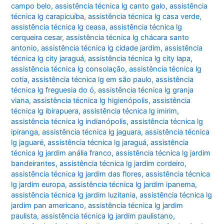
campo belo
,
assistência técnica lg canto galo
,
assistência
técnica lg carapicuíba
,
assistência técnica lg casa verde
,
assistência técnica lg ceasa
,
assistência técnica lg
cerqueira cesar
,
assistência técnica lg chácara santo
antonio
,
assistência técnica lg cidade jardim
,
assistência
técnica lg city jaraguá
,
assistência técnica lg city lapa
,
assistência técnica lg consolação
,
assistência técnica lg
cotia
,
assistência técnica lg em são paulo
,
assistência
técnica lg freguesia do ó
,
assistência técnica lg granja
viana
,
assistência técnica lg higienópolis
,
assistência
técnica lg ibirapuera
,
assistência técnica lg imirim
,
assistência técnica lg indianópolis
,
assistência técnica lg
ipiranga
,
assistência técnica lg jaguara
,
assistência técnica
lg jaguaré
,
assistência técnica lg jaraguá
,
assistência
técnica lg jardim anália franco
,
assistência técnica lg jardim
bandeirantes
,
assistência técnica lg jardim cordeiro
,
assistência técnica lg jardim das flores
,
assistência técnica
lg jardim europa
,
assistência técnica lg jardim ipanema
,
assistência técnica lg jardim luzitania
,
assistência técnica lg
jardim pan americano
,
assistência técnica lg jardim
paulista
,
assistência técnica lg jardim paulistano
,