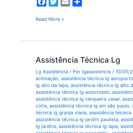
F
T
E
S
a
w
m
h
c
itt
ai
ar
Assistência
Read More »
técnica
e
er
l
e
LG
b
São
o
Paulo
o
Assistência Técnica Lg
k
Lg Assistência
/ Por
lgassistencia
/
10/05/
aclimação
,
assistência técnica lg aeroport
lg alto da lapa
,
assistência técnica lg alto 
assistência técnica lg autorizado
,
assistênc
assistência técnica lg cerqueira cesar
,
assi
cotia
,
assistência técnica lg em são paulo
,
técnica lg granja viana
,
assistência técnica 
assistência técnica lg jardim paulista
,
assis
lg jardins
,
assistência técnica lg lapa
,
assis