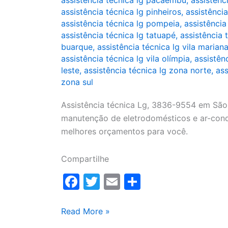
assistência técnica lg pacaembu
,
assistênc
assistência técnica lg pinheiros
,
assistência
assistência técnica lg pompeia
,
assistência
assistência técnica lg tatuapé
,
assistência
buarque
,
assistência técnica lg vila marian
assistência técnica lg vila olímpia
,
assistên
leste
,
assistência técnica lg zona norte
,
ass
zona sul
Assistência técnica Lg, 3836-9554 em São 
manutenção de eletrodomésticos e ar-condi
melhores orçamentos para você.
Compartilhe
F
T
E
S
a
w
m
h
c
itt
ai
ar
Assistência
Read More »
Técnica