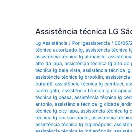
Assistência técnica LG Sã
Lg Assistência
/ Por
lgassistencia
/
06/05/
técnica autorizado lg
,
assistência técnica 
assistência técnica lg alphaville
,
assistênci
alto da lapa
,
assistência técnica lg alto de 
técnica lg bela vista
,
assistência técnica l
assistência técnica lg brooklin
,
assistência 
butantã
,
assistência técnica lg cambuci
,
as
canto galo
,
assistência técnica lg carapicu
técnica lg ceasa
,
assistência técnica lg cer
antonio
,
assistência técnica lg cidade jard
técnica lg city lapa
,
assistência técnica lg
técnica lg em são paulo
,
assistência técnic
assistência técnica lg higienópolis
,
assistên
assistência técnica lg indianópolis
,
assistên