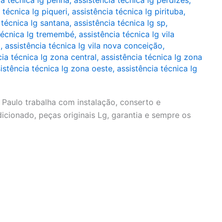
ia técnica lg penha
,
assistência técnica lg perdizes
,
 técnica lg piqueri
,
assistência técnica lg pirituba
,
 técnica lg santana
,
assistência técnica lg sp
,
 técnica lg tremembé
,
assistência técnica lg vila
a
,
assistência técnica lg vila nova conceição
,
cia técnica lg zona central
,
assistência técnica lg zona
istência técnica lg zona oeste
,
assistência técnica lg
Paulo trabalha com instalação, conserto e
cionado, peças originais Lg, garantia e sempre os