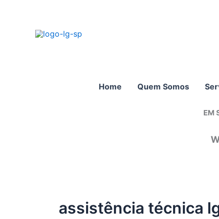
Ir
para
o
conteúdo
Home
Quem Somos
Ser
EM 
W
assistência técnica lg