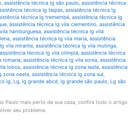
o
,
assistência técnica lg são paulo
,
assistência técnica
ssistência técnica lg taipas
,
assistência técnica lg
sistência técnica lg tremembé
,
assistência técnica lg
que
,
assistência técnica lg vila clementino
,
assistência
g vila hamburguesa
,
assistência técnica lg vila
alena
,
assistência técnica lg vila maria
,
assistência
lg vila mirante
,
assistência técnica lg vila mutinga
,
assistência técnica lg vila olímpia
,
assistência técnica
la romana
,
assistência técnica lg vila sonia
,
assistência
illa lobos
,
assistência técnica lg zona leste
,
assistência
lg zona oeste
,
assistência técnica lg zona sul
,
co lg
,
Lg
,
lg grande abcd
,
lg grande são paulo
,
Lg são
o Paulo mais perto de sua casa, confira todo o artigo
solver seu problema.