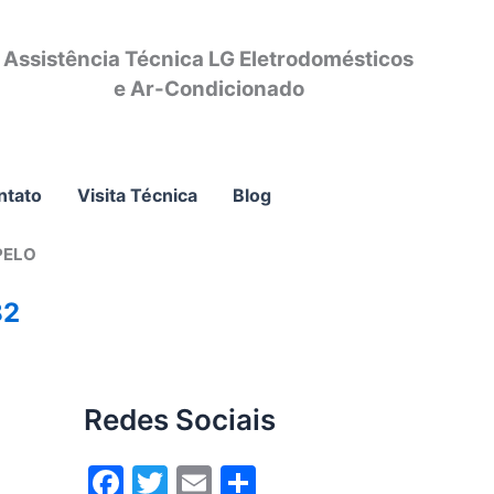
Assistência Técnica LG Eletrodomésticos
e Ar-Condicionado
ntato
Visita Técnica
Blog
PELO
82
Redes Sociais
F
T
E
S