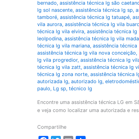
bernado
,
assistência técnica lg são caetan
lg sol nascente
,
assistência técnica lg sp
,
a
tamboré
,
assistência técnica lg tatuapé
,
as
vila aurora
,
assistência técnica lg vila buar
técnica lg vila elvira
,
assistência técnica l
leolpodina
,
assistência técnica lg vila mad
técnica lg vila mariana
,
assistência técnica 
assistência técnica lg vila nova conceição
,
lg vila progredior
,
assistência técnica lg vi
técnica lg vila zatt
,
assistência técnica lg v
técnica lg zona norte
,
assistência técnica 
autorizada lg
,
autorizado lg
,
eletrodomésti
paulo
,
Lg sp
,
técnico lg
Encontre uma assistência técnica LG em Sã
e veja como localizar uma autorizada e re
Compartilhe