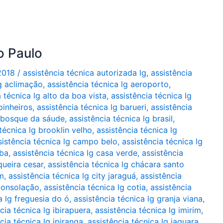
o Paulo
2018
/
assistência técnica autorizada lg
,
assistência
lg aclimação
,
assistência técnica lg aeroporto
,
a técnica lg alto da boa vista
,
assistência técnica lg
pinheiros
,
assistência técnica lg barueri
,
assistência
g bosque da sáude
,
assistência técnica lg brasil
,
técnica lg brooklin velho
,
assistência técnica lg
sistência técnica lg campo belo
,
assistência técnica lg
íba
,
assistência técnica lg casa verde
,
assistência
queira cesar
,
assistência técnica lg chácara santo
im
,
assistência técnica lg city jaraguá
,
assistência
 consolação
,
assistência técnica lg cotia
,
assistência
a lg freguesia do ó
,
assistência técnica lg granja viana
,
cia técnica lg ibirapuera
,
assistência técnica lg imirim
,
cia técnica lg ipiranga
,
assistência técnica lg jaguara
,