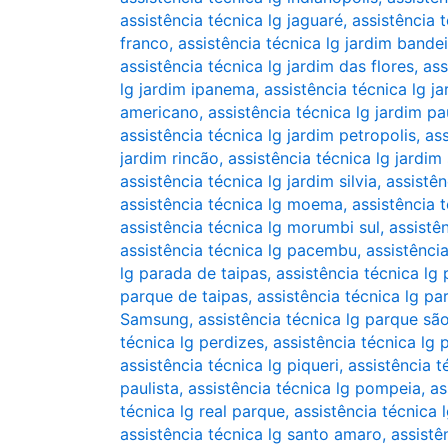
assistência técnica lg jaguaré
,
assistência 
franco
,
assistência técnica lg jardim bande
assistência técnica lg jardim das flores
,
ass
lg jardim ipanema
,
assistência técnica lg ja
americano
,
assistência técnica lg jardim pa
assistência técnica lg jardim petropolis
,
ass
jardim rincão
,
assistência técnica lg jardim
assistência técnica lg jardim silvia
,
assistên
assistência técnica lg moema
,
assistência 
assistência técnica lg morumbi sul
,
assistê
assistência técnica lg pacembu
,
assistênci
lg parada de taipas
,
assistência técnica lg
parque de taipas
,
assistência técnica lg pa
Samsung
,
assistência técnica lg parque s
técnica lg perdizes
,
assistência técnica lg
assistência técnica lg piqueri
,
assistência t
paulista
,
assistência técnica lg pompeia
,
as
técnica lg real parque
,
assistência técnica l
assistência técnica lg santo amaro
,
assistê