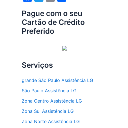
a
w
m
h
Pague com o seu
c
itt
ai
ar
Cartão de Crédito
e
er
l
e
Preferido
b
o
o
k
Serviços
grande São Paulo Assistência LG
São Paulo Assistência LG
Zona Centro Assistência LG
Zona Sul Assistência LG
Zona Norte Assistência LG