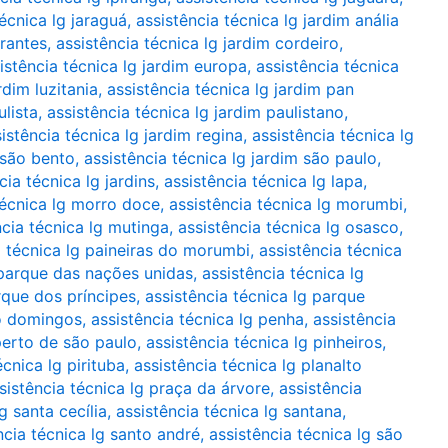
técnica lg jaraguá
,
assistência técnica lg jardim anália
irantes
,
assistência técnica lg jardim cordeiro
,
istência técnica lg jardim europa
,
assistência técnica
rdim luzitania
,
assistência técnica lg jardim pan
ulista
,
assistência técnica lg jardim paulistano
,
istência técnica lg jardim regina
,
assistência técnica lg
 são bento
,
assistência técnica lg jardim são paulo
,
cia técnica lg jardins
,
assistência técnica lg lapa
,
técnica lg morro doce
,
assistência técnica lg morumbi
,
ncia técnica lg mutinga
,
assistência técnica lg osasco
,
a técnica lg paineiras do morumbi
,
assistência técnica
 parque das nações unidas
,
assistência técnica lg
rque dos príncipes
,
assistência técnica lg parque
ão domingos
,
assistência técnica lg penha
,
assistência
 perto de são paulo
,
assistência técnica lg pinheiros
,
écnica lg pirituba
,
assistência técnica lg planalto
sistência técnica lg praça da árvore
,
assistência
g santa cecília
,
assistência técnica lg santana
,
ncia técnica lg santo andré
,
assistência técnica lg são