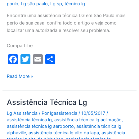
paulo
,
Lg são paulo
,
Lg sp
,
técnico lg
Encontre uma assistência técnica LG em São Paulo mais
perto de sua casa, confira todo o artigo e veja como
localizar uma autorizada e resolver seu problema.
Compartilhe
F
T
E
S
a
w
m
h
c
itt
ai
ar
Assistência
Read More »
técnica
e
er
l
e
LG
b
São
Assistência Técnica Lg
o
Paulo
Lg Assistência
/ Por
lgassistencia
/
10/05/2017
/
o
assistência técnica lg
,
assistência técnica lg aclimação
,
k
assistência técnica lg aeroporto
,
assistência técnica lg
alphaville
,
assistência técnica lg alto da lapa
,
assistência