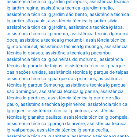
assistência técnica lg jardim petropolis
,
assistência técnica
lg jardim regina
,
assistência técnica lg jardim rincão
,
assistência técnica lg jardim são bento
,
assistência técnica
lg jardim são paulo
,
assistência técnica lg jardim silvia
,
assistência técnica lg jardins
,
assistência técnica lg lapa
,
assistência técnica lg moema
,
assistência técnica lg morro
doce
,
assistência técnica lg morumbi
,
assistência técnica
lg morumbi sul
,
assistência técnica lg mutinga
,
assistência
técnica lg osasco
,
assistência técnica lg pacembu
,
assistência técnica lg paineiras do morumbi
,
assistência
técnica lg parada de taipas
,
assistência técnica lg parque
das nações unidas
,
assistência técnica lg parque de taipas
,
assistência técnica lg parque dos príncipes
,
assistência
técnica lg parque Samsung
,
assistência técnica lg parque
são domingos
,
assistência técnica lg penha
,
assistência
técnica lg perdizes
,
assistência técnica lg perto de são
paulo
,
assistência técnica lg pinheiros
,
assistência técnica
lg piqueri
,
assistência técnica lg pirituba
,
assistência
técnica lg planalto paulista
,
assistência técnica lg pompeia
,
assistência técnica lg praça da árvore
,
assistência técnica
lg real parque
,
assistência técnica lg santa cecília
,
assistência técnica lg santana
,
assistência técnica lg santo