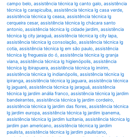
campo belo
,
assistência técnica lg canto galo
,
assistência
técnica lg carapicuíba
,
assistência técnica lg casa verde
,
assistência técnica lg ceasa
,
assistência técnica lg
cerqueira cesar
,
assistência técnica lg chácara santo
antonio
,
assistência técnica lg cidade jardim
,
assistência
técnica lg city jaraguá
,
assistência técnica lg city lapa
,
assistência técnica lg consolação
,
assistência técnica lg
cotia
,
assistência técnica lg em são paulo
,
assistência
técnica lg freguesia do ó
,
assistência técnica lg granja
viana
,
assistência técnica lg higienópolis
,
assistência
técnica lg ibirapuera
,
assistência técnica lg imirim
,
assistência técnica lg indianópolis
,
assistência técnica lg
ipiranga
,
assistência técnica lg jaguara
,
assistência técnica
lg jaguaré
,
assistência técnica lg jaraguá
,
assistência
técnica lg jardim anália franco
,
assistência técnica lg jardim
bandeirantes
,
assistência técnica lg jardim cordeiro
,
assistência técnica lg jardim das flores
,
assistência técnica
lg jardim europa
,
assistência técnica lg jardim ipanema
,
assistência técnica lg jardim luzitania
,
assistência técnica lg
jardim pan americano
,
assistência técnica lg jardim
paulista
,
assistência técnica lg jardim paulistano
,