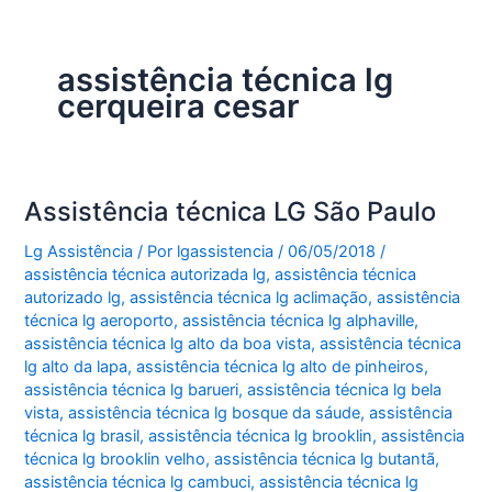
assistência técnica lg
cerqueira cesar
Assistência técnica LG São Paulo
Lg Assistência
/ Por
lgassistencia
/
06/05/2018
/
assistência técnica autorizada lg
,
assistência técnica
autorizado lg
,
assistência técnica lg aclimação
,
assistência
técnica lg aeroporto
,
assistência técnica lg alphaville
,
assistência técnica lg alto da boa vista
,
assistência técnica
lg alto da lapa
,
assistência técnica lg alto de pinheiros
,
assistência técnica lg barueri
,
assistência técnica lg bela
vista
,
assistência técnica lg bosque da sáude
,
assistência
técnica lg brasil
,
assistência técnica lg brooklin
,
assistência
técnica lg brooklin velho
,
assistência técnica lg butantã
,
assistência técnica lg cambuci
,
assistência técnica lg