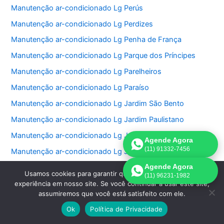
Manutenção ar-condicionado Lg Perús
Manutenção ar-condicionado Lg Perdizes
Manutenção ar-condicionado Lg Penha de França
Manutenção ar-condicionado Lg Parque dos Príncipes
Manutenção ar-condicionado Lg Parelheiros
Manutenção ar-condicionado Lg Paraíso
Manutenção ar-condicionado Lg Jardim São Bento
Manutenção ar-condicionado Lg Jardim Paulistano
Manutenção ar-condicionado Lg Jardim Paulista
Agende Agora
(11) 91332-7456
Manutenção ar-condicionado Lg Jardim Morumbi
Agende Agora
Manutenção ar-condicionado Lg Jardim Fonte do Morumbi
Usamos cookies para garantir que oferecemos a melhor
(11) 96231-1982
Manutenção ar-condicionado Lg Jardim Europa
experiência em nosso site. Se você continuar a usar este site,
assumiremos que você está satisfeito com ele.
Manutenção ar-condicionado Lg Jardim das Perdizes
Ok
Política de Privacidade
Manutenção ar-condicionado Lg Jardim das Acacias