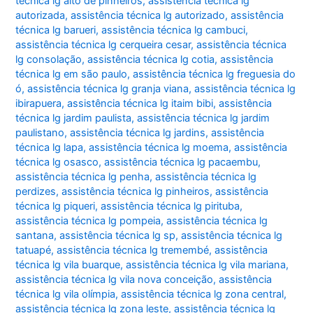
técnica lg alto de pinheiros
,
assistência técnica lg
autorizada
,
assistência técnica lg autorizado
,
assistência
técnica lg barueri
,
assistência técnica lg cambuci
,
assistência técnica lg cerqueira cesar
,
assistência técnica
lg consolação
,
assistência técnica lg cotia
,
assistência
técnica lg em são paulo
,
assistência técnica lg freguesia do
ó
,
assistência técnica lg granja viana
,
assistência técnica lg
ibirapuera
,
assistência técnica lg itaim bibi
,
assistência
técnica lg jardim paulista
,
assistência técnica lg jardim
paulistano
,
assistência técnica lg jardins
,
assistência
técnica lg lapa
,
assistência técnica lg moema
,
assistência
técnica lg osasco
,
assistência técnica lg pacaembu
,
assistência técnica lg penha
,
assistência técnica lg
perdizes
,
assistência técnica lg pinheiros
,
assistência
técnica lg piqueri
,
assistência técnica lg pirituba
,
assistência técnica lg pompeia
,
assistência técnica lg
santana
,
assistência técnica lg sp
,
assistência técnica lg
tatuapé
,
assistência técnica lg tremembé
,
assistência
técnica lg vila buarque
,
assistência técnica lg vila mariana
,
assistência técnica lg vila nova conceição
,
assistência
técnica lg vila olímpia
,
assistência técnica lg zona central
,
assistência técnica lg zona leste
,
assistência técnica lg