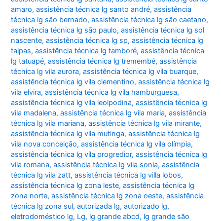
amaro
,
assistência técnica lg santo andré
,
assistência
técnica lg são bernado
,
assistência técnica lg são caetano
,
assistência técnica lg são paulo
,
assistência técnica lg sol
nascente
,
assistência técnica lg sp
,
assistência técnica lg
taipas
,
assistência técnica lg tamboré
,
assistência técnica
lg tatuapé
,
assistência técnica lg tremembé
,
assistência
técnica lg vila aurora
,
assistência técnica lg vila buarque
,
assistência técnica lg vila clementino
,
assistência técnica lg
vila elvira
,
assistência técnica lg vila hamburguesa
,
assistência técnica lg vila leolpodina
,
assistência técnica lg
vila madalena
,
assistência técnica lg vila maria
,
assistência
técnica lg vila mariana
,
assistência técnica lg vila mirante
,
assistência técnica lg vila mutinga
,
assistência técnica lg
vila nova conceição
,
assistência técnica lg vila olímpia
,
assistência técnica lg vila progredior
,
assistência técnica lg
vila romana
,
assistência técnica lg vila sonia
,
assistência
técnica lg vila zatt
,
assistência técnica lg villa lobos
,
assistência técnica lg zona leste
,
assistência técnica lg
zona norte
,
assistência técnica lg zona oeste
,
assistência
técnica lg zona sul
,
autorizada lg
,
autorizado lg
,
eletrodoméstico lg
,
Lg
,
lg grande abcd
,
lg grande são