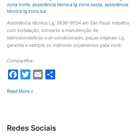
zona norte
,
assistência técnica lg zona oeste
,
assistência
técnica lg zona sul
Assistência técnica Lg, 3836-9554 em São Paulo trabalha
com instalação, conserto e manutenção de
eletrodomésticos e ar-condicionado, peças originais Lg,
garantia e sempre os melhores orçamentos para você.
Compartilhe
F
T
E
S
a
w
m
h
c
itt
ai
ar
Assistência
Read More »
Técnica
e
er
l
e
Lg
b
o
Redes Sociais
o