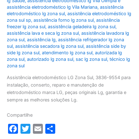
lg Saúde
,
assistência eletrodoméstico lg Vila Olímpia e
assistência eletrodoméstico lg Vila Mariana
,
assistência
eletrodoméstico lg zona sul
,
assistência eletrodoméstico lg
zona sul sp
,
assistência forno lg zona sul
,
assistência
freezer lg zona sul
,
assistência geladeira lg zona sul
,
assistência lava e seca lg zona sul
,
assistência lavadora lg
zona sul
,
assistência lg
,
assistência refrigerador lg zona
sul
,
assistência secadora lg zona sul
,
assistência side by
side lg zona sul
,
atendimento lg zona sul
,
autorizada lg
zona sul
,
autorizado lg zona sul
,
sac lg zona sul
,
técnico lg
zona sul
Assistência eletrodoméstico LG Zona Sul, 3836-9554 para
instalação, conserto, reparo e manutenção de
eletrodoméstico marca LG, peças originais Lg, garantia e
sempre as melhores soluções Lg.
Compartilhe
F
T
E
S
a
w
m
h