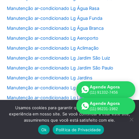
Manutenção ar-condicionado Lg Água Rasa
Manutenção ar-condicionado Lg Água Funda
Manutenção ar-condicionado Lg Água Branca
Manutenção ar-condicionado Lg Aeroporto
Manutenção ar-condicionado Lg Aclimação
Manutenção ar-condicionado Lg Jardim São Luiz
Manutenção ar-condicionado Lg Jardim São Paulo
Manutenção ar-condicionado Lg Jardins
Agende Agora
Manutenção ar-condicionado Lg Jockey Club
(11) 91332-7456
Manutenção ar-condicionado Lg Lapa
Agende Agora
Manutenção ar-condicionado Lg Lauzane Paulista
Usamos cookies para garantir que oferecemos a melhor
(11) 96231-1982
experiência em nosso site. Se você continuar a usar este site,
Manutenção ar-condicionado Lg Liberdade
assumiremos que você está satisfeito com ele.
Manutenção ar-condicionado Lg Limão
Ok
Política de Privacidade
Manutenção ar-condicionado Lg Luz