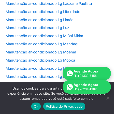
Manutenção ar-condicionado Lg Lauzane Paulista
Manutenção ar-condicionado Lg Liberdade
Manutenção ar-condicionado Lg Limão
Manutenção ar-condicionado Lg Luz
Manutenção ar-condicionado Lg M Boi Mirim
Manutenção ar-condicionado Lg Mandaqui
Manutenção ar-condicionado Lg Moema
Manutenção ar-condicionado Lg Mooca
Manutenção ar-condicionado Lg Morumbi
Agende Agora
(11) 91332-7456
Manutenção ar-condicionado Lg Pacaembu
Manutenção ar-condicionado Lg Paineiras do Morumbi
Agende Agora
Usamos cookies para garantir que oferecemos a melhor
(11) 96231-1982
Manutenção ar-condicionado Lg Vila Sônia
experiência em nosso site. Se você continuar a usar este site,
assumiremos que você está satisfeito com ele.
Manutenção ar-condicionado Lg Vila Tramontano
Ok
Política de Privacidade
Manutenção ar-condicionado Lg Pari