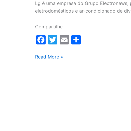
Lg é uma empresa do Grupo Electronews, pi
eletrodomésticos e ar-condicionado de div
Compartilhe
F
T
E
S
a
w
m
h
c
itt
ai
ar
grande
Read More »
Abc
e
er
l
e
Assistência
b
LG
o
o
k