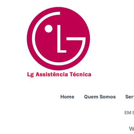
Ir
para
o
conteúdo
Home
Quem Somos
Ser
EM 
W