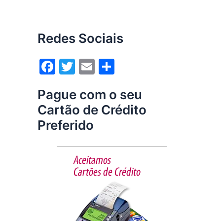
Redes Sociais
F
T
E
S
a
w
m
h
Pague com o seu
c
itt
ai
ar
Cartão de Crédito
e
er
l
e
Preferido
b
o
o
k