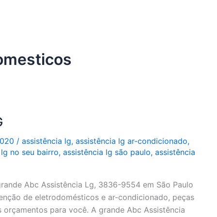
domesticos
G
2020
/
assistência lg
,
assistência lg ar-condicionado
,
 lg no seu bairro
,
assistência lg são paulo
,
assistência
grande Abc Assistência Lg, 3836-9554 em São Paulo
tenção de eletrodomésticos e ar-condicionado, peças
es orçamentos para você. A grande Abc Assistência