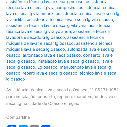
assistência técnica lava e seca lg veloso
,
assistência
técnica lava e seca lg vila campesina
,
assistência técnica
lava e seca lg vila menck
,
assistência técnica lava e seca lg
vila militar
,
assistência técnica lava e seca lg vila osasco
,
assistência técnica lava e seca lg vila yara
,
assistência
técnica lava e seca lg vila yolanda
,
assistência técnica
lavadora e secadora lg osasco
,
assistência técnica
máquina de lavar e secar lg osasco
,
assistência técnica
máquina lava e seca lg osasco
,
autorizada lava e seca lg
osasco
,
autorizado lava e seca osasco
,
conserto lava e
seca lg osasco
,
instalação lava e seca lg osasco
,
lava e
seca lg osasco
,
Lg osasco
,
manutenção lava e seca lg
osasco
,
reparo lava e seca lg osasco
,
técnico lava e seca
lg osasco
Assistência técnica lava e seca Lg Osasco, 11 96231-1982
para instalação, conserto, reparo e manutenção de lava e
seca Lg na cidade de Osasco e região.
Compartilhe