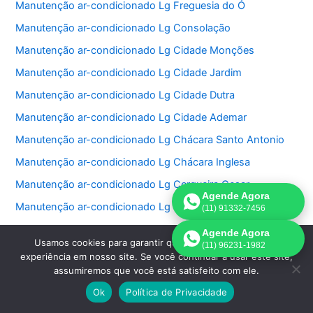
Manutenção ar-condicionado Lg Freguesia do Ó
Manutenção ar-condicionado Lg Consolação
Manutenção ar-condicionado Lg Cidade Monções
Manutenção ar-condicionado Lg Cidade Jardim
Manutenção ar-condicionado Lg Cidade Dutra
Manutenção ar-condicionado Lg Cidade Ademar
Manutenção ar-condicionado Lg Chácara Santo Antonio
Manutenção ar-condicionado Lg Chácara Inglesa
Manutenção ar-condicionado Lg Cerqueira Cesar
Agende Agora
Manutenção ar-condicionado Lg Centro
(11) 91332-7456
Manutenção ar-condicionado Lg Caxingui
Agende Agora
Usamos cookies para garantir que oferecemos a melhor
(11) 96231-1982
Manutenção ar-condicionado Lg Casa Verde
experiência em nosso site. Se você continuar a usar este site,
assumiremos que você está satisfeito com ele.
Manutenção ar-condicionado Lg Capão Redondo
Ok
Política de Privacidade
Manutenção ar-condicionado Lg Canindé