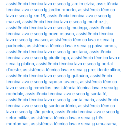
assistência técnica lava e seca lg jardim elvira
,
assistência
técnica lava e seca lg jardim roberto
,
assistência técnica
lava e seca lg km 18
,
assistência técnica lava e seca lg
mazzei
,
assistência técnica lava e seca lg munhoz jr
,
assistência técnica lava e seca lg mutinga
,
assistência
técnica lava e seca lg novo osasco
,
assistência técnica
lava e seca lg osasco
,
assistência técnica lava e seca lg
padroeira
,
assistência técnica lava e seca lg paiva ramos
,
assistência técnica lava e seca lg pestana
,
assistência
técnica lava e seca lg piratininga
,
assistência técnica lava e
seca lg platina
,
assistência técnica lava e seca lg portal
d'oeste
,
assistência técnica lava e seca lg presidente altino
,
assistência técnica lava e seca lg quitaúna
,
assistência
técnica lava e seca lg raposo tavares
,
assistência técnica
lava e seca lg remédios
,
assistência técnica lava e seca lg
rochdale
,
assistência técnica lava e seca lg santa fé
,
assistência técnica lava e seca lg santa maria
,
assistência
técnica lava e seca lg santo antônio
,
assistência técnica
lava e seca lg são pedro
,
assistência técnica lava e seca lg
setor militar
,
assistência técnica lava e seca lg três
montanhas
,
assistência técnica lava e seca lg umuarama
,