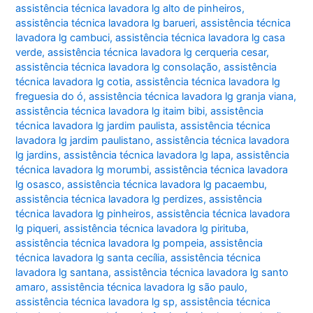
assistência técnica lavadora lg alto de pinheiros
,
assistência técnica lavadora lg barueri
,
assistência técnica
lavadora lg cambuci
,
assistência técnica lavadora lg casa
verde
,
assistência técnica lavadora lg cerqueria cesar
,
assistência técnica lavadora lg consolação
,
assistência
técnica lavadora lg cotia
,
assistência técnica lavadora lg
freguesia do ó
,
assistência técnica lavadora lg granja viana
,
assistência técnica lavadora lg itaim bibi
,
assistência
técnica lavadora lg jardim paulista
,
assistência técnica
lavadora lg jardim paulistano
,
assistência técnica lavadora
lg jardins
,
assistência técnica lavadora lg lapa
,
assistência
técnica lavadora lg morumbi
,
assistência técnica lavadora
lg osasco
,
assistência técnica lavadora lg pacaembu
,
assistência técnica lavadora lg perdizes
,
assistência
técnica lavadora lg pinheiros
,
assistência técnica lavadora
lg piqueri
,
assistência técnica lavadora lg pirituba
,
assistência técnica lavadora lg pompeia
,
assistência
técnica lavadora lg santa cecília
,
assistência técnica
lavadora lg santana
,
assistência técnica lavadora lg santo
amaro
,
assistência técnica lavadora lg são paulo
,
assistência técnica lavadora lg sp
,
assistência técnica