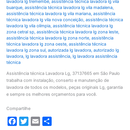
lavadora lg tremembé
,
assistência técnica lavadora lg vila
buarque
,
assistência técnica lavadora lg vila madalena
,
assistência técnica lavadora lg vila mariana
,
assistência
técnica lavadora lg vila nova conceição
,
assistência técnica
lavadora lg vila olímpia
,
assistência técnica lavadora lg
zona cetral sp
,
assistência técnica lavadora lg zona leste
,
assistência técnica lavadora lg zona norte
,
assistência
técnica lavadora lg zona oeste
,
assistência técnica
lavadora lg zona sul
,
autorizada lg lavadora
,
autorizado lg
lavadora
,
lg lavadora assistência
,
lg lavadora assistência
técnica
Assistência técnica Lavadora Lg, 37137665 em São Paulo
trabalha com instalação, conserto e manutenção de
lavadora de todos os modelos, peças originais Lg, garantia
e sempre os melhores orçamentos para você.
Compartilhe
F
T
E
S