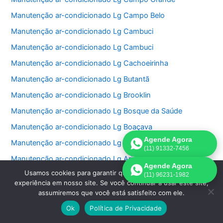
Manutenção ar-condicionado Lg Campo Belo
Manutenção ar-condicionado Lg Cambuci
Manutenção ar-condicionado Lg Cambuci
Manutenção ar-condicionado Lg Cachoeirinha
Manutenção ar-condicionado Lg Butantã
Manutenção ar-condicionado Lg Brooklin
Manutenção ar-condicionado Lg Bosque da Saúde
Manutenção ar-condicionado Lg Boaçava
Agende Agora
Manutenção ar-condicionado Lg Barra Funda
(11) 91332-7456
Manutenção ar-condicionado Lg Aricanduva
Agende Agora
Usamos cookies para garantir que oferecemos a melhor
Manutenção ar-condicionado Lg Alto de Pinheiros
(11) 96231-1982
experiência em nosso site. Se você continuar a usar este site,
Manutenção ar-condicionado Lg Alto da Mooca
assumiremos que você está satisfeito com ele.
Manutenção ar-condicionado Lg Alto da Lapa
Ok
Política de Privacidade
Manutenção ar-condicionado Lg Alto da Boa Vista