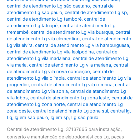
central de atendimento Lg são caetano
,
central de
atendimento Lg são paulo
,
central de atendimento Lg sp
,
central de atendimento Lg tamboré
,
central de
atendimento Lg tatuapé
,
central de atendimento Lg
tremembé
,
central de atendimento Lg vila buarque
,
central
de atendimento Lg vila clementino
,
central de atendimento
Lg vila elvira
,
central de atendimento Lg vila hamburguesa
,
central de atendimento Lg vila leolpodina
,
central de
atendimento Lg vila madalena
,
central de atendimento Lg
vila maria
,
central de atendimento Lg vila mariana
,
central
de atendimento Lg vila nova conceição
,
central de
atendimento Lg vila olímpia
,
central de atendimento Lg vila
progredior
,
central de atendimento Lg vila romana
,
central
de atendimento Lg vila sonia
,
central de atendimento Lg
villa lobos
,
central de atendimento Lg zona leste
,
central de
atendimento Lg zona norte
,
central de atendimento Lg
zona oeste
,
central de atendimento Lg zona sul
,
central lg
,
Lg
,
lg em são paulo
,
lg em sp
,
Lg são paulo
Central de atendimento Lg, 37137665 para instalação,
conserto e manutenção de eletrodomésticos Lg, peças