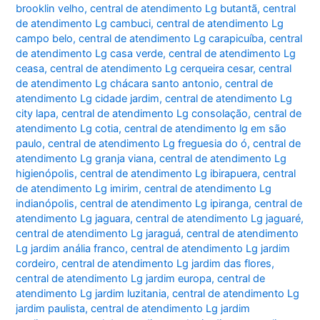
brooklin velho
,
central de atendimento Lg butantã
,
central
de atendimento Lg cambuci
,
central de atendimento Lg
campo belo
,
central de atendimento Lg carapicuíba
,
central
de atendimento Lg casa verde
,
central de atendimento Lg
ceasa
,
central de atendimento Lg cerqueira cesar
,
central
de atendimento Lg chácara santo antonio
,
central de
atendimento Lg cidade jardim
,
central de atendimento Lg
city lapa
,
central de atendimento Lg consolação
,
central de
atendimento Lg cotia
,
central de atendimento lg em são
paulo
,
central de atendimento Lg freguesia do ó
,
central de
atendimento Lg granja viana
,
central de atendimento Lg
higienópolis
,
central de atendimento Lg ibirapuera
,
central
de atendimento Lg imirim
,
central de atendimento Lg
indianópolis
,
central de atendimento Lg ipiranga
,
central de
atendimento Lg jaguara
,
central de atendimento Lg jaguaré
,
central de atendimento Lg jaraguá
,
central de atendimento
Lg jardim anália franco
,
central de atendimento Lg jardim
cordeiro
,
central de atendimento Lg jardim das flores
,
central de atendimento Lg jardim europa
,
central de
atendimento Lg jardim luzitania
,
central de atendimento Lg
jardim paulista
,
central de atendimento Lg jardim