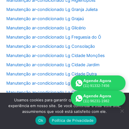
Manutenção ar-condicionado Lg Higienópolis
Manutenção ar-condicionado Lg Granja Julieta
Manutenção ar-condicionado Lg Grajaú
Manutenção ar-condicionado Lg Glicério
Manutenção ar-condicionado Lg Freguesia do Ó
Manutenção ar-condicionado Lg Consolação
Manutenção ar-condicionado Lg Cidade Monções
Manutenção ar-condicionado Lg Cidade Jardim
Manutenção ar-condicionado Lg Cidade Dutra
Agende Agora
Manutenção ar-condicionado Lg Cidade Ademar
(11) 91332-7456
Manutenção ar-condicionado Lg Chácara Santo Antonio
Agende Agora
Usamos cookies para garantir que oferecemos a melhor
Manutenção ar-condicionado Lg Chácara Inglesa
(11) 96231-1982
experiência em nosso site. Se você continuar a usar este site,
Manutenção ar-condicionado Lg Cerqueira Cesar
assumiremos que você está satisfeito com ele.
Manutenção ar-condicionado Lg Centro
Ok
Política de Privacidade