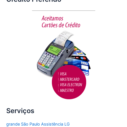
e
er
l
e
b
o
o
k
Serviços
grande São Paulo Assistência LG