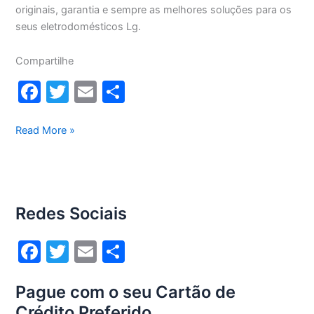
originais, garantia e sempre as melhores soluções para os
seus eletrodomésticos Lg.
Compartilhe
F
T
E
S
a
w
m
h
c
itt
ai
ar
Central
Read More »
de
e
er
l
e
Atendimento
b
Lg
o
Redes Sociais
o
k
F
T
E
S
a
w
m
h
Pague com o seu Cartão de
c
itt
ai
ar
Crédito Preferido