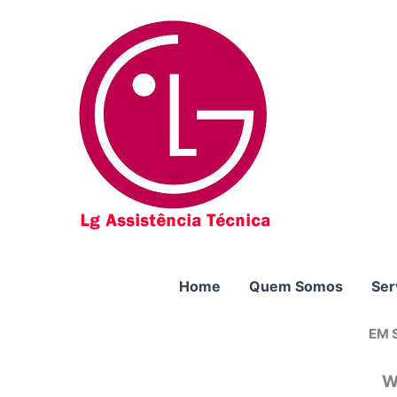
Ir
para
o
conteúdo
Home
Quem Somos
Ser
EM 
W