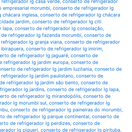
 refrigerador lg casa verde
,
conserto de refrigerador
ro empresarial morumbi
,
conserto de refrigerador lg
g chácara inglesa
,
conserto de refrigerador lg chácara
 cidade jardim
,
conserto de refrigerador lg citi
y lapa
,
conserto de refrigerador lg consolação
,
 de refrigerador lg fazenda morumbi
,
conserto de
refrigerador lg granja viana
,
conserto de refrigerador
 ibirapuera
,
conserto de refrigerador lg imirim
,
erto de refrigerador lg jaguaré
,
conserto de
e refrigerador lg jardim europa
,
conserto de
nserto de refrigerador lg jardim luzitania
,
conserto de
refrigerador lg jardim paulistano
,
conserto de
de refrigerador lg jardim são bento
,
conserto de
frigerador lg jardins
,
conserto de refrigerador lg lapa
,
erto de refrigerador lg mirandopólis
,
conserto de
erador lg morumbi sul
,
conserto de refrigerador lg
embu
,
conserto de refrigerador lg paineiras do morumbi
,
to de refrigerador lg parque continental
,
conserto de
rto de refrigerador lg perdizes
,
conserto de
gerador lg piqueri
,
conserto de refrigerador lg pirituba
,