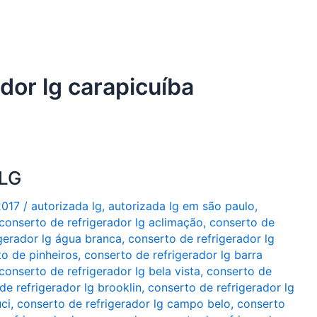
dor lg carapicuíba
 LG
2017
/
autorizada lg
,
autorizada lg em são paulo
,
conserto de refrigerador lg aclimação
,
conserto de
gerador lg água branca
,
conserto de refrigerador lg
to de pinheiros
,
conserto de refrigerador lg barra
conserto de refrigerador lg bela vista
,
conserto de
de refrigerador lg brooklin
,
conserto de refrigerador lg
ci
,
conserto de refrigerador lg campo belo
,
conserto