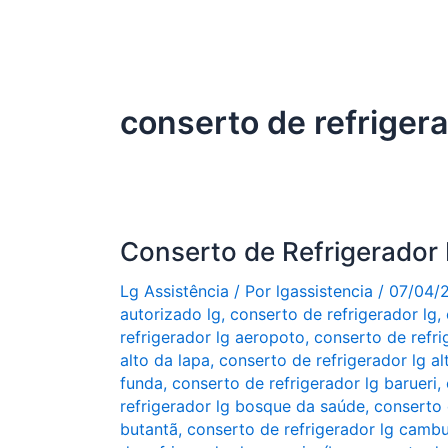
conserto de refrigera
Conserto de Refrigerador
Lg Assistência
/ Por
lgassistencia
/
07/04/
autorizado lg
,
conserto de refrigerador lg
,
refrigerador lg aeropoto
,
conserto de refri
alto da lapa
,
conserto de refrigerador lg al
funda
,
conserto de refrigerador lg barueri
,
refrigerador lg bosque da saúde
,
conserto 
butantã
,
conserto de refrigerador lg cambu