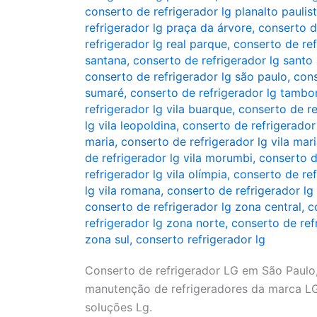
conserto de refrigerador lg planalto paulis
refrigerador lg praça da árvore
,
conserto d
refrigerador lg real parque
,
conserto de ref
santana
,
conserto de refrigerador lg santo
conserto de refrigerador lg são paulo
,
cons
sumaré
,
conserto de refrigerador lg tambo
refrigerador lg vila buarque
,
conserto de re
lg vila leopoldina
,
conserto de refrigerador
maria
,
conserto de refrigerador lg vila mar
de refrigerador lg vila morumbi
,
conserto d
refrigerador lg vila olímpia
,
conserto de ref
lg vila romana
,
conserto de refrigerador lg 
conserto de refrigerador lg zona central
,
c
refrigerador lg zona norte
,
conserto de ref
zona sul
,
conserto refrigerador lg
Conserto de refrigerador LG em São Paulo,
manutenção de refrigeradores da marca LG,
soluções Lg.