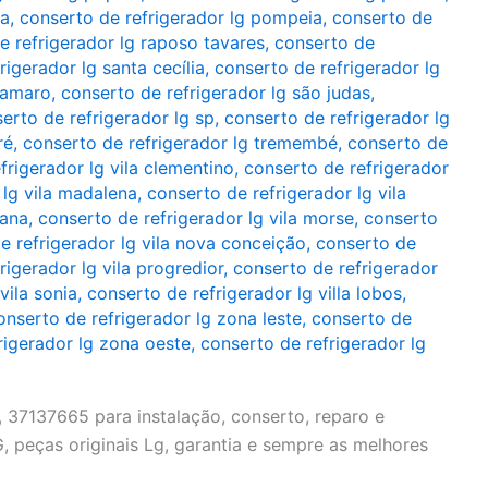
ta
,
conserto de refrigerador lg pompeia
,
conserto de
e refrigerador lg raposo tavares
,
conserto de
rigerador lg santa cecília
,
conserto de refrigerador lg
 amaro
,
conserto de refrigerador lg são judas
,
erto de refrigerador lg sp
,
conserto de refrigerador lg
ré
,
conserto de refrigerador lg tremembé
,
conserto de
frigerador lg vila clementino
,
conserto de refrigerador
 lg vila madalena
,
conserto de refrigerador lg vila
iana
,
conserto de refrigerador lg vila morse
,
conserto
e refrigerador lg vila nova conceição
,
conserto de
rigerador lg vila progredior
,
conserto de refrigerador
vila sonia
,
conserto de refrigerador lg villa lobos
,
onserto de refrigerador lg zona leste
,
conserto de
rigerador lg zona oeste
,
conserto de refrigerador lg
 37137665 para instalação, conserto, reparo e
 peças originais Lg, garantia e sempre as melhores