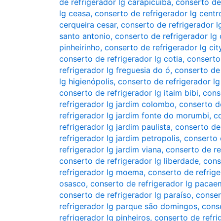
de refrigerador lg carapicuíba
,
conserto de
lg ceasa
,
conserto de refrigerador lg cent
cerqueira cesar
,
conserto de refrigerador l
santo antonio
,
conserto de refrigerador lg
pinheirinho
,
conserto de refrigerador lg cit
conserto de refrigerador lg cotia
,
conserto
refrigerador lg freguesia do ó
,
conserto de 
lg higienópolis
,
conserto de refrigerador lg
conserto de refrigerador lg itaim bibi
,
cons
refrigerador lg jardim colombo
,
conserto d
refrigerador lg jardim fonte do morumbi
,
co
refrigerador lg jardim paulista
,
conserto de 
refrigerador lg jardim petropolis
,
conserto 
refrigerador lg jardim viana
,
conserto de re
conserto de refrigerador lg liberdade
,
cons
refrigerador lg moema
,
conserto de refrig
osasco
,
conserto de refrigerador lg paca
conserto de refrigerador lg paraíso
,
conser
refrigerador lg parque são domingos
,
conse
refrigerador lg pinheiros
,
conserto de refri