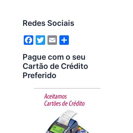
Redes Sociais
F
T
E
S
a
w
m
h
Pague com o seu
c
itt
ai
ar
Cartão de Crédito
e
er
l
e
Preferido
b
o
o
k